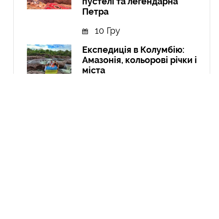
пустелі та легендарна
Петра
10 Гру
Експедиція в Колумбію:
Амазонія, кольорові річки і
міста
21 Вер
Курдистан: перша подорож
до країни, якої не існує
04 Чер