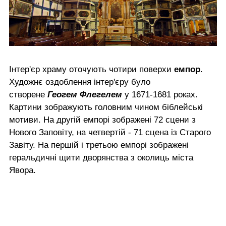
Інтер'єр храму оточують чотири поверхи
емпор
.
Художнє оздоблення інтер'єру було
створене
Геогем Флегелем
у 1671-1681 роках.
Картини зображують головним чином біблейські
мотиви. На другій емпорі зображені 72 сцени з
Нового Заповіту, на четвертій - 71 сцена із Старого
Завіту. На першій і третьою емпорі зображені
геральдичні щити дворянства з околиць міста
Явора.