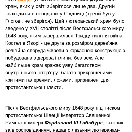
храм, яких у світі зберіглося лише два. Другий
знаходиться неподалік у Свідниці (третій був у
Глогові, не зберігся). Цей лютеранський храм було
зведено у XVII столітті після Вестфальського миру
1648 року, яким завершилася Тридцятилітня війна.
Костел в Яворі - це друга за розміром дерев’яна
релігійна споруда Європи з каркасною конструкцією,
побудована з дерева і глини, без веж. Але
найбільше храм вражає уяву багатством
внутрішнього інтер’єру: багато прикрашеними
критими галереями, ложами, призначені для
протестантської шляхти.
Після Вестфальського миру 1648 року під тиском
протестантської Швеції імператор Священної
Римської імперії
Фердинанд III Габсбург,
католик
за віросповіданням, надав сілезьким лютеранам-