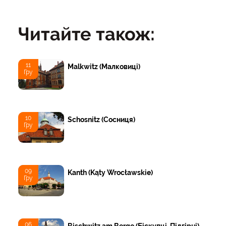
Читайте також:
11
Malkwitz (Малковиці)
Гру
10
Schosnitz (Сосниця)
Гру
09
Kanth (Kąty Wrocławskie)
Гру
06
Bischwitz am Berge (Біскупці-Підгірні)