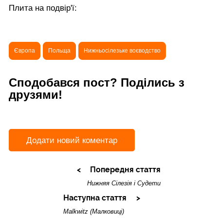
Плита на подвір'ї:
Європа
Польща
Нижньосілезьке воєводство
Сподобався пост? Поділись з
друзями!
Додати новий коментар
Попередня стаття
Нижняя Сілезія і Судети
Наступна стаття
Malkwitz (Малковиці)