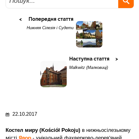
Попередня стаття
Нижняя Сілезія і Судети
Наступна стаття
Malkwitz (Малковиці)
22.10.2017
Костел миру (Kościół Pokoju)
в нижньосілезькому
Явор
місті
- унікальний фахверково-дерев'яний