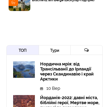
Гру
ТОП
Тури
Нордична мрія: від
Трансільванії до Ірландії
через Скандинавію і край
Арктики
10 Вер
Йорданія-2022: давні міста,
біблійні герої, Мертве море,