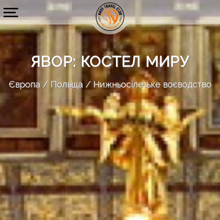
ЯВОР: КОСТЕЛ МИРУ
Європа
Польща
Нижньосілезьке воєводство