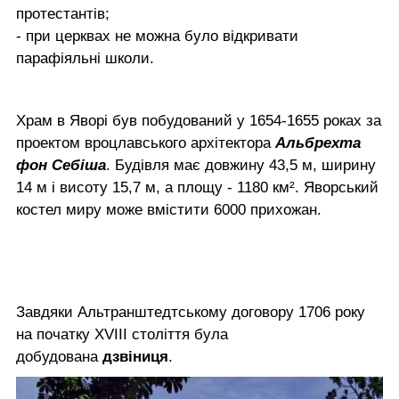
протестантів;
- при церквах не можна було відкривати
парафіяльні школи.
Храм в Яворі був побудований у 1654-1655 роках за
проектом вроцлавського архітектора
Альбрехта
фон Себіша
. Будівля має довжину 43,5 м, ширину
14 м і висоту 15,7 м, а площу - 1180 км². Яворський
костел миру може вмістити 6000 прихожан.
Завдяки Альтранштедтському договору 1706 року
на початку XVIII століття була
добудована
дзвіниця
.