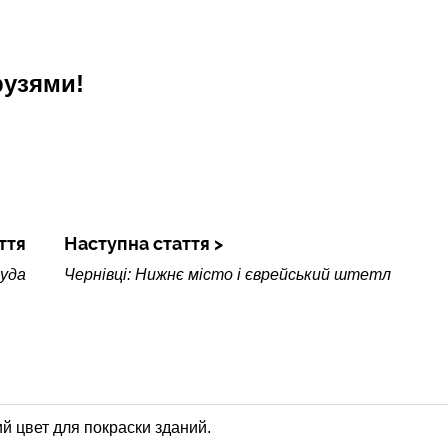
рузями!
ття
Наступна стаття
Буда
Чернівці: Нижнє місто і єврейський штетл
й цвет для покраски зданий.