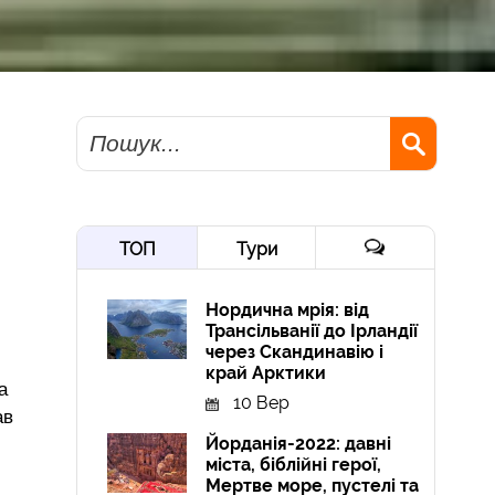
Пошук
ТОП
Тури
Нордична мрія: від
Трансільванії до Ірландії
через Скандинавію і
край Арктики
а
10 Вер
ав
Йорданія-2022: давні
міста, біблійні герої,
Мертве море, пустелі та