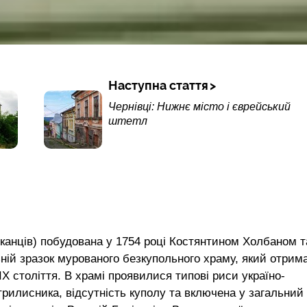
Наступна стаття
Чернівці: Нижнє місто і єврейський
штетл
шканців) побудована у 1754 році Костянтином Холбаном т
ній зразок мурованого безкупольного храму, який отрим
Х століття. В храмі проявилися типові риси україно-
трилисника, відсутність куполу та включена у загальний