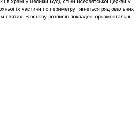
і в храмі у Великій Буді, стіни Всесвятської церкви у
рхньої їх частини по периметру тягнеться ряд овальних
м святих. В основу розписів покладені орнаментальні