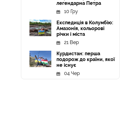
легендарна Петра
10 Гру
Експедиція в Колумбію:
Амазонія, кольорові
річки і міста
21 Вер
Курдистан: перша
подорож до країни, якої
не існує
04 Чер