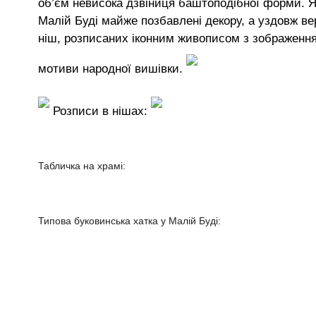
об’єм невисока дзвіниця баштоподібної форми. Як 
Малій Буді майже позбавлені декору, а уздовж ве
ніш, розписаних іконним живописом з зображення
мотиви народної вишівки.
Розписи в нішах:
Табличка на храмі:
Типова буковинська хатка у Малій Буді: