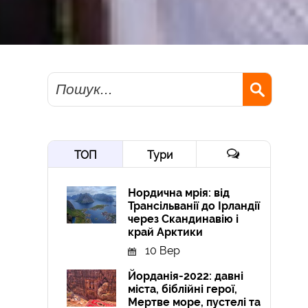
Пошук
ТОП
Тури
Нордична мрія: від
Трансільванії до Ірландії
через Скандинавію і
край Арктики
10 Вер
Йорданія-2022: давні
міста, біблійні герої,
Мертве море, пустелі та