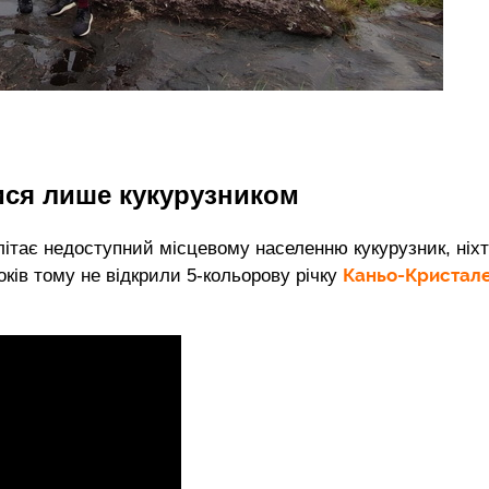
ися лише кукурузником
ь літає недоступний місцевому населенню кукурузник, ніх
Каньо-Кристал
років тому не відкрили 5-кольорову річку