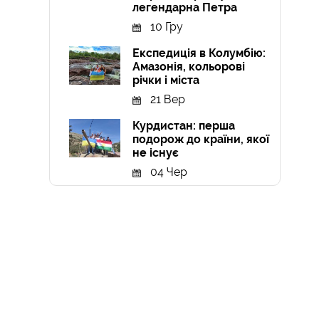
легендарна Петра
10 Гру
Експедиція в Колумбію:
Амазонія, кольорові
річки і міста
21 Вер
Курдистан: перша
подорож до країни, якої
не існує
04 Чер