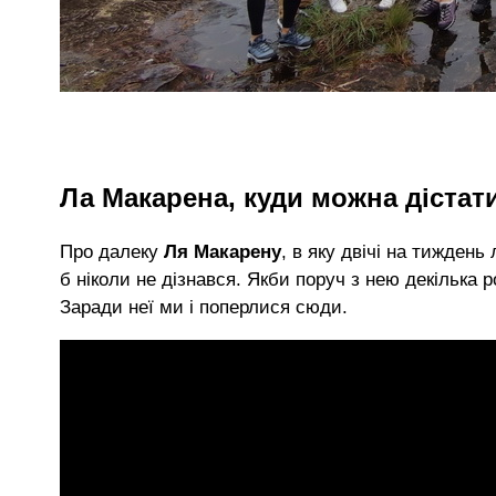
Ла Макарена, куди можна дістат
Про далеку
Ля Макарену
, в яку двічі на тижден
б ніколи не дізнався. Якби поруч з нею декілька 
Заради неї ми і поперлися сюди.