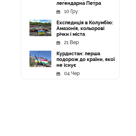
легендарна Петра
10 Гру
Експедиція в Колумбію:
Амазонія, кольорові
річки і міста
21 Вер
Курдистан: перша
подорож до країни, якої
не існує
04 Чер