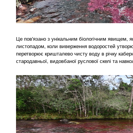
Це пов'язано з унікальним біологічним явищем, я
листопадом, коли виверження водоростей утворює
перетворює кришталево чисту воду в річку каберн
стародавньої, видовбаної руслової скелі та нав