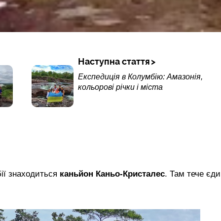
Наступна стаття
Експедиція в Колумбію: Амазонія,
кольорові річки і міста
ії знаходиться
каньйон Каньо-Кристалес
. Там тече єд