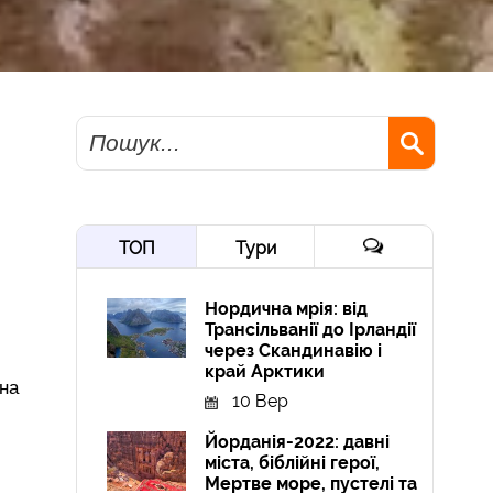
Пошук
ТОП
Тури
Нордична мрія: від
Трансільванії до Ірландії
через Скандинавію і
край Арктики
ина
10 Вер
Йорданія-2022: давні
міста, біблійні герої,
Мертве море, пустелі та