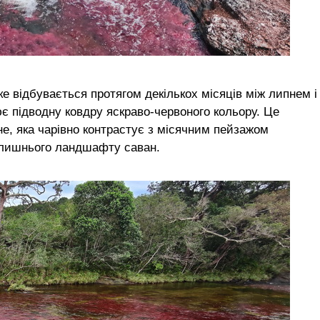
ке відбувається протягом декількох місяців між липнем і
 підводну ковдру яскраво-червоного кольору. Це
е, яка чарівно контрастує з місячним пейзажом
колишнього ландшафту саван.