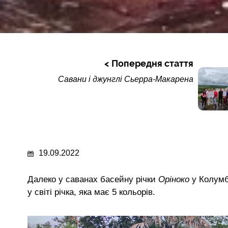
Попередня стаття
Савани і джунглі Сьерра-Макарена
19.09.2022
Далеко у саванах басейну річки
Оріноко
у Колумб
у світі річка, яка має 5 кольорів.