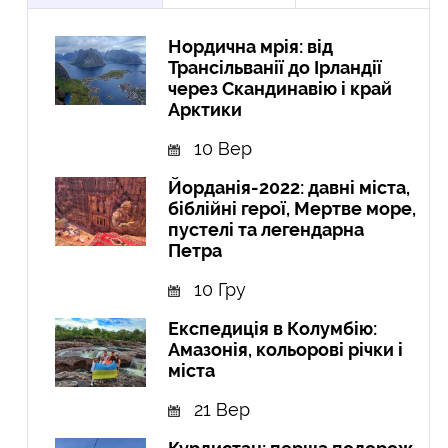
Нордична мрія: від
Трансільванії до Ірландії
через Скандинавію і край
Арктики
10 Вер
Йорданія-2022: давні міста,
біблійні герої, Мертве море,
пустелі та легендарна
Петра
10 Гру
Експедиція в Колумбію:
Амазонія, кольорові річки і
міста
21 Вер