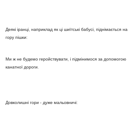
Деякі іранці, наприклад як ці шиїтські бабусі, піднімається на
гору пішки:
Ми ж не будемо геройствувати, і підмінимося за допомогою
канатної дороги.
Довколишні гори - дуже мальовничі: