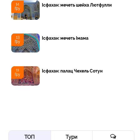
14
Ісфахан: мечеть шейха Лютфулли
Гру
13
Ісфахан: мечеть Імама
Гру
11
Ісфахан: палац Чехель Cотун
Гру
ТОП
Тури