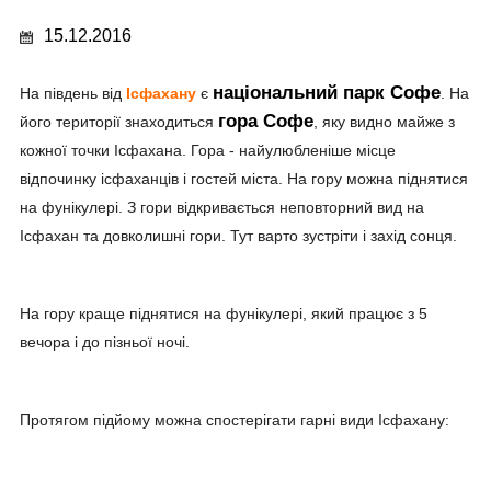
15.12.2016
національний парк Софе
На південь від
Ісфахану
є
. На
гора Софе
його території знаходиться
, яку видно майже з
кожної точки Ісфахана. Гора - найулюбленіше місце
відпочинку ісфаханців і гостей міста. На гору можна піднятися
на фунікулері. З гори відкривається неповторний вид на
Ісфахан та довколишні гори. Тут варто зустріти і захід сонця.
На гору краще піднятися на фунікулері, який працює з 5
вечора і до пізньої ночі.
Протягом підйому можна спостерігати гарні види Ісфахану: