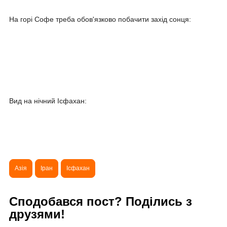
На горі Софе треба обов'язково побачити захід сонця:
Вид на нічний Ісфахан:
Азія
Іран
Ісфахан
Сподобався пост? Поділись з
друзями!