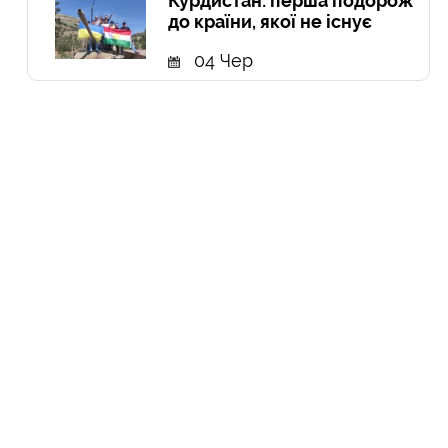
Курдистан: перша подорож
до країни, якої не існує
04 Чер