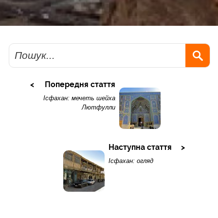
Пошук
Попередня стаття
Ісфахан: мечеть шейха
Лютфулли
Наступна стаття
Ісфахан: огляд