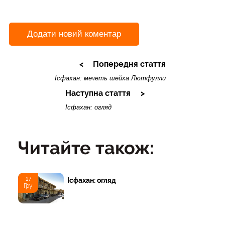
Додати новий коментар
Попередня стаття
Ісфахан: мечеть шейха Лютфулли
Наступна стаття
Ісфахан: огляд
Читайте також:
17
Ісфахан: огляд
Гру