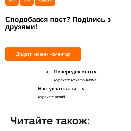
Азія
Іран
Ісфахан
Сподобався пост? Поділись з
друзями!
Додати новий коментар
Попередня стаття
Ісфахан: мечеть Імама
Наступна стаття
Ісфахан: огляд
Читайте також: