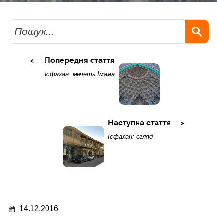
Пошук
Попередня стаття
Ісфахан: мечеть Імама
Наступна стаття
Ісфахан: огляд
14.12.2016