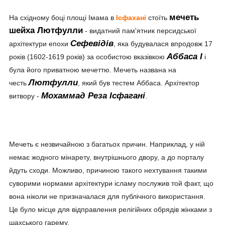
мечеть
На східному боці площі Імама в
Ісфахані
стоїть
шейха Лютфулли
- видатний пам'ятник персидської
Сефевідів
архітектури епохи
, яка будувалася впродовж 17
Аббаса I
років (1602-1619 років) за особистою вказівкою
і
була його приватною мечеттю. Мечеть названа на
Лютфулли
честь
, який був тестем Аббаса. Архітектор
Мохаммад Реза Ісфагані
витвору -
.
Мечеть є незвичайною з багатьох причин. Наприклад, у ній
немає жодного мінарету, внутрішнього двору, а до порталу
йдуть сходи. Можливо, причиною такого нехтування такими
суворими нормами архітектури ісламу послужив той факт, що
вона ніколи не призначалася для публічного використання.
Це було місце для відправлення релігійних обрядів жінками з
шахського гарему.