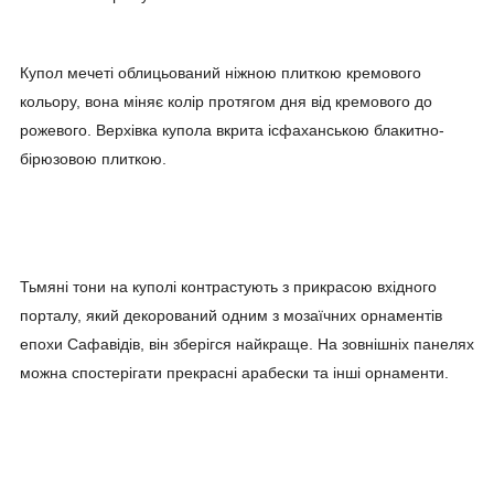
Купол мечеті облицьований ніжною плиткою кремового
кольору, вона міняє колір протягом дня від кремового до
рожевого. Верхівка купола вкрита ісфаханською блакитно-
бірюзовою плиткою.
Тьмяні тони на куполі контрастують з прикрасою вхідного
порталу, який декорований одним з мозаїчних орнаментів
епохи Сафавідів, він зберігся найкраще. На зовнішніх панелях
можна спостерігати прекрасні арабески та інші орнаменти.