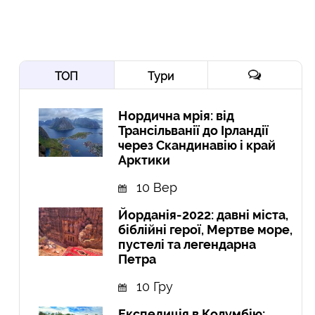
ТОП
Тури
Нордична мрія: від
Трансільванії до Ірландії
через Скандинавію і край
Арктики
10 Вер
Йорданія-2022: давні міста,
біблійні герої, Мертве море,
пустелі та легендарна
Петра
10 Гру
Експедиція в Колумбію: