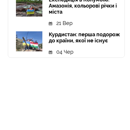
Амазонія, кольорові річки і
міста
21 Вер
Курдистан: перша подорож
до країни, якої не існує
04 Чер