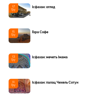
17
Ісфахан: огляд
Гру
15
Гора Софе
Гру
13
Ісфахан: мечеть Імама
Гру
11
Ісфахан: палац Чехель Cотун
Гру