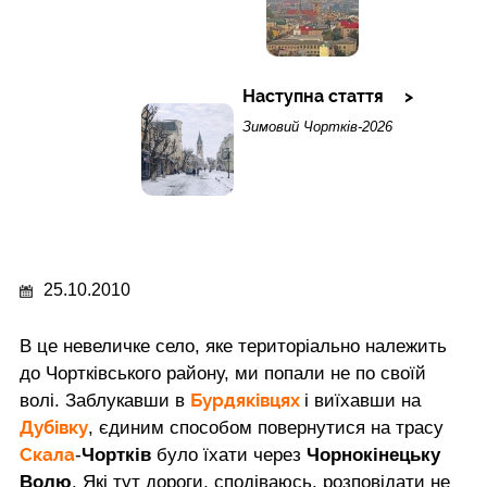
Наступна стаття
Зимовий Чортків-2026
25.10.2010
В це невеличке село, яке територіально належить
до Чортківського району, ми попали не по своїй
Бурдяківцях
волі. Заблукавши в
і виїхавши на
Дубівку
, єдиним способом повернутися на трасу
Скала
-
Чортків
було їхати через
Чорнокінецьку
Волю
. Які тут дороги, сподіваюсь, розповідати не