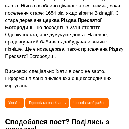
варто. Нічого особливо цікавого в селі немає, хоча
поселення старе: 1654 рік, якщо вірити Вікіпедії. Є
стара дерев’яна
церква Різдва Пресвятої
Богородиці
, що походить з XVIII століття.
Однокуполька, але дуууууже довга. Напевне,
продовгуватий бабинець добудували значно
пізніше. Ще є нова церква, також присвячена Різдву
Пресвятої Богородиці.
Висновок: спеціально їхати в село не варто.
Інформація дана виключно з енциклопедичних
міркувань.
Україна
Тернопільська область
Чортківський район
Сподобався пост? Поділись з
друзями!