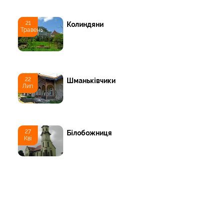
21
Колиндяни
Травень
22
Шманьківчики
Лип
27
Білобожниця
Кві