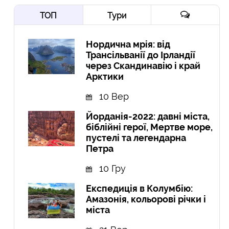
ТОП
Тури
Нордична мрія: від
Трансільванії до Ірландії
через Скандинавію і край
Арктики
10 Вер
Йорданія-2022: давні міста,
біблійні герої, Мертве море,
пустелі та легендарна
Петра
10 Гру
Експедиція в Колумбію:
Амазонія, кольорові річки і
міста