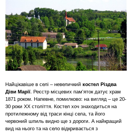
Найцікавіше в селі – невеличкий
костел Різдва
Діви Марії
. Реєстр місцевих пам’яток датує храм
1871 роком. Напевне, помилково: на вигляд – це 20-
30 роки ХХ століття. Костел хоч знаходиться на
протилежному від траси кінці села, та його
червоний шпиль видно ще з дороги. А найкращий
вид на нього та на село відкривається з