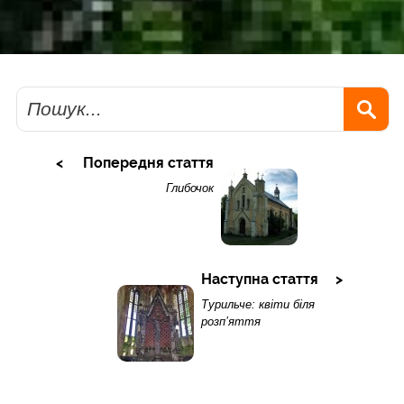
Пошук
Попередня стаття
Глибочок
Наступна стаття
Турильче: квіти біля
розп’яття