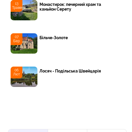
13
Монастирок: печерний храм та
Травень
каньйон Серету
07
Більче-Золоте
Бер
06
Лосяч - Подільська Швейцарія
Лют