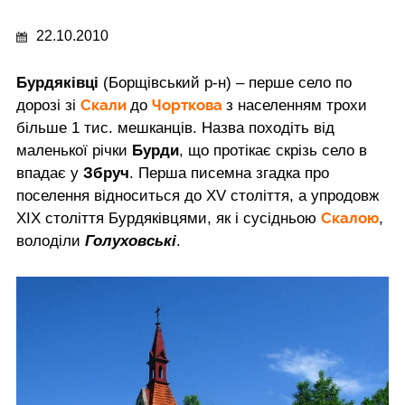
22.10.2010
Бурдяківці
(Борщівський р-н) – перше село по
Скали
Чорткова
дорозі зі
до
з населенням трохи
більше 1 тис. мешканців. Назва походіть від
маленької річки
Бурди
, що протікає скрізь село в
впадає у
Збруч
. Перша писемна згадка про
поселення відноситься до XV століття, а упродовж
Скалою
ХІХ століття Бурдяківцями, як і сусідньою
,
володіли
Голуховські
.