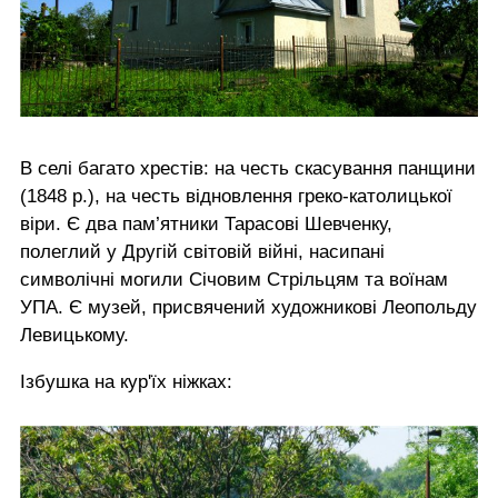
В селі багато хрестів: на честь скасування панщини
(1848 р.), на честь відновлення греко-католицької
віри. Є два пам’ятники Тарасові Шевченку,
полеглий у Другій світовій війні, насипані
символічні могили Січовим Стрільцям та воїнам
УПА. Є музей, присвячений художникові Леопольду
Левицькому.
Ізбушка на кур'їх ніжках: