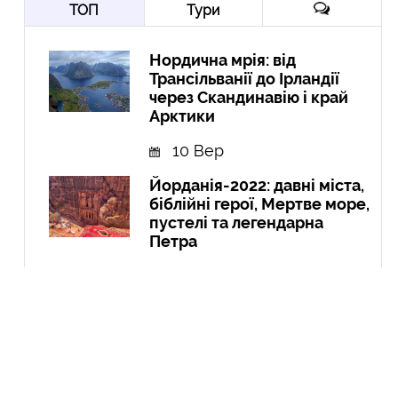
ТОП
Тури
Нордична мрія: від
Трансільванії до Ірландії
через Скандинавію і край
Арктики
10 Вер
Йорданія-2022: давні міста,
біблійні герої, Мертве море,
пустелі та легендарна
Петра
10 Гру
Експедиція в Колумбію:
Амазонія, кольорові річки і
міста
21 Вер