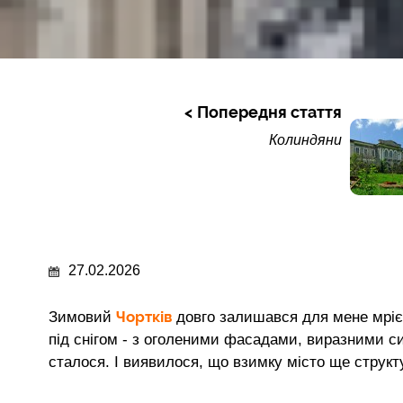
Попередня стаття
Колиндяни
27.02.2026
Чортків
Зимовий
довго залишався для мене мрією.
під снігом - з оголеними фасадами, виразними с
сталося. І виявилося, що взимку місто ще структу