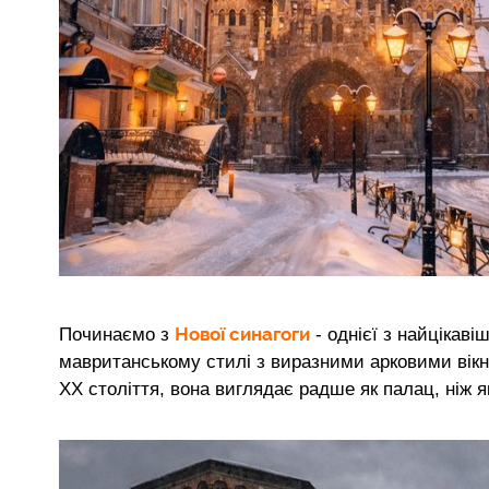
Нової синагоги
Починаємо з
- однієї з найцікав
мавританському стилі з виразними арковими вікн
ХХ століття, вона виглядає радше як палац, ніж я