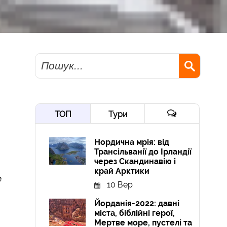
Пошук
ТОП
Тури
Нордична мрія: від
Трансільванії до Ірландії
через Скандинавію і
край Арктики
е
10 Вер
Йорданія-2022: давні
міста, біблійні герої,
Мертве море, пустелі та