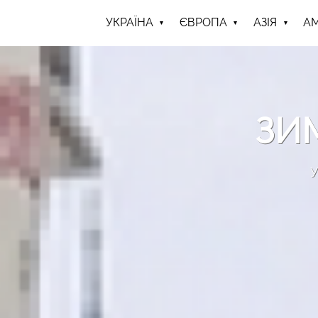
УКРАЇНА
ЄВРОПА
АЗІЯ
А
ЗИ
У