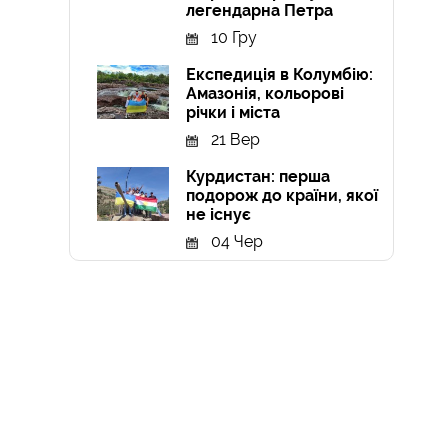
легендарна Петра
10 Гру
Експедиція в Колумбію:
Амазонія, кольорові
річки і міста
21 Вер
Курдистан: перша
подорож до країни, якої
не існує
04 Чер