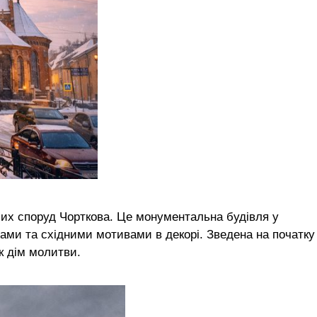
іших споруд Чорткова. Це монументальна будівля у
ами та східними мотивами в декорі. Зведена на початку
к дім молитви.