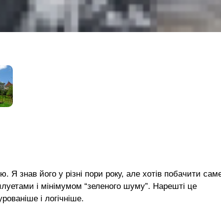
 Я знав його у різні пори року, але хотів побачити сам
илуетами і мінімумом “зеленого шуму”. Нарешті це
рованіше і логічніше.