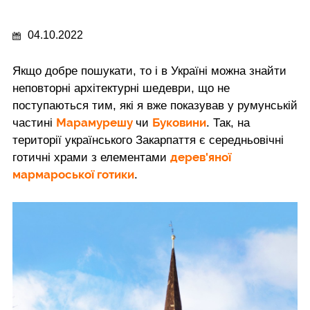
04.10.2022
Якщо добре пошукати, то і в Україні можна знайти
неповторні архітектурні шедеври, що не
поступаються тим, які я вже показував у румунській
Марамурешу
Буковини
частині
чи
. Так, на
території українського Закарпаття є середньовічні
дерев'яної
готичні храми з елементами
мармароської готики
.