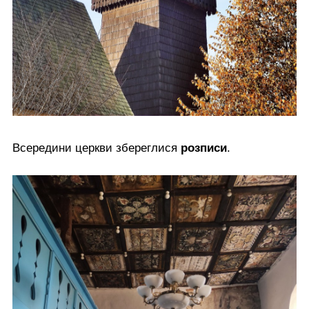
Всередини церкви збереглися
розписи
.