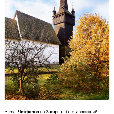
У селі
Четфалва
на Закарпатті є старовинний