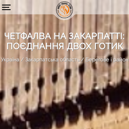
ЧЕТФАЛВА НА ЗАКАРПАТТІ:
ПОЄДНАННЯ ДВОХ ГОТИК
Україна
Закарпатська область
Берегове і район