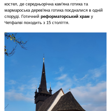
костел, де середньорічна кам'яна готика та
мармароська дерев'яна готика поєдналися в одній
споруді. Готичний
реформаторський храм
у
Четфалві
походить з 15 століття.