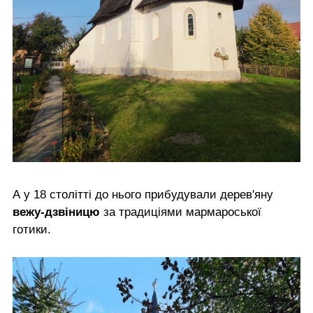
А у 18 столітті до нього прибудували дерев'яну
вежу-дзвіницю
за традиціями мармароської
готики.