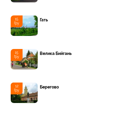
15
Гать
Гру
15
Велика Бийгань
Гру
12
Берегово
Гру