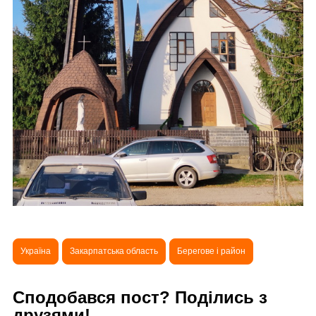
Україна
Закарпатська область
Берегове і район
Сподобався пост? Поділись з
друзями!