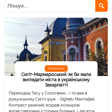
Пошук
Марамуреш
Сигіт-Мармароський: як би мали
виглядати міста в українському
Закарпатті
Переходиш Тису у Солотвино - і ти вже в
румунському Сигіті (рум. - Sighetu Marmaţiei).
Контраст разючий: яскраві кольорові
відреставровані історичні будинки, з десяток