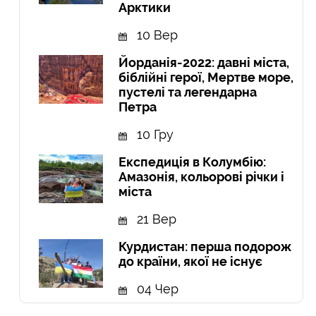
Арктики
10 Вер
Йорданія-2022: давні міста,
біблійні герої, Мертве море,
пустелі та легендарна
Петра
10 Гру
Експедиція в Колумбію:
Амазонія, кольорові річки і
міста
21 Вер
Курдистан: перша подорож
до країни, якої не існує
04 Чер