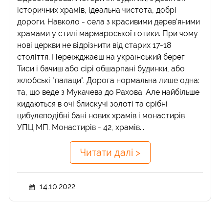
історичних храмів, ідеальна чистота, добрі
дороги. Навколо - села з красивими дерев'яними
храмами у стилі мармароської готики. При чому
нові церкви не відрізнити від старих 17-18
століття. Переїжджаєш на український берег
Тиси і бачиш або сірі обшарпані будинки, або
жлобські "палаци". Дорога нормальна лише одна:
та, що веде з Мукачева до Рахова. Але найбільше
кидаються в очі блискучі золоті та срібні
цибулеподібні бані нових храмів і монастирів
УПЦ МП. Монастирів - 42, храмів...
Читати далі >
14.10.2022