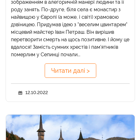
зображенням в алегоричній манері людини та її
роду занять. По-друге, біля села є монастир з
найвищою у Європі (а може, і світі) храмовою
дзвіницею. Придумав ідею з "веселим цвинтарем"
місцевий майстер Іван Петраш. Він вирішив
перетворити смерть на щось позитивне. І йому це
вдалося! Замість сумних хрестів і пам'ятників
померлим у Сепинці почали...
Читати далі >
12.10.2022