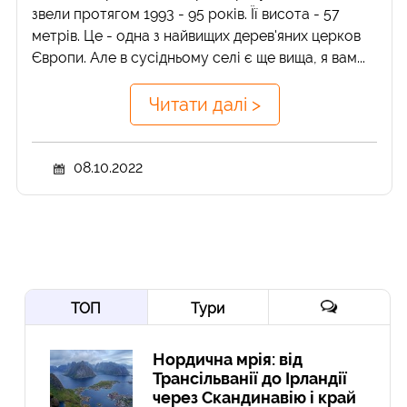
звели протягом 1993 - 95 років. Її висота - 57
метрів. Це - одна з найвищих дерев'яних церков
Європи. Але в сусідньому селі є ще вища, я вам...
Читати далі >
08.10.2022
ТОП
Тури
Нордична мрія: від
Трансільванії до Ірландії
через Скандинавію і край