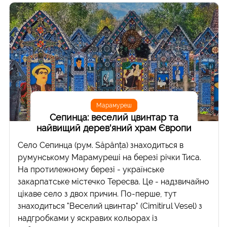
Марамуреш
Сепинца: веселий цвинтар та
найвищий дерев'яний храм Європи
Село Сепинца (рум. Săpânța) знаходиться в
румунському Марамуреші на березі річки Тиса.
На протилежному березі - українське
закарпатське містечко Тересва. Це - надзвичайно
цікаве село з двох причин. По-перше, тут
знаходиться "Веселий цвинтар" (Cimitirul Vesel) з
надгробками у яскравих кольорах із