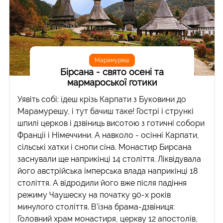
Марамуреш
Бірсана - свято осені та
мармароської готики
Уявіть собі: їдеш крізь Карпати з Буковини до
Марамурешу, і тут бачиш таке! Гострі і стрункі
шпилі церков і дзвіниць висотою з готичні собори
Франції і Німеччини. А навколо - осінні Карпати,
сільські хатки і снопи сіна. Монастир Бирсана
заснували ще наприкінці 14 століття. Ліквідувала
його австрійська імперська влада наприкінці 18
століття. А відродили його вже після падіння
режиму Чаушеску на початку 90-х років
минулого століття. В'їзна брама-дзвіниця:
Головний храм монастиря, церкву 12 апостолів,