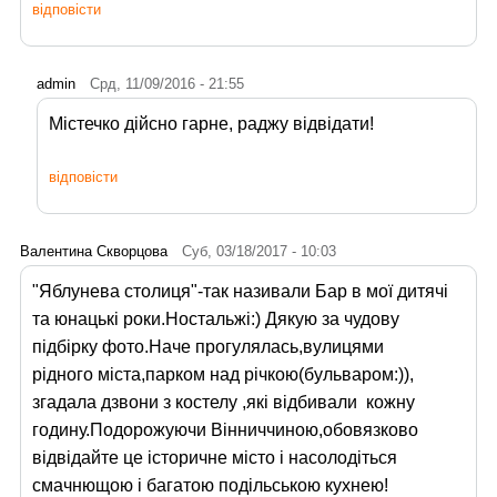
відповісти
admin
Срд, 11/09/2016 - 21:55
Містечко дійсно гарне, раджу відвідати!
відповісти
Валентина Скворцова
Суб, 03/18/2017 - 10:03
"Яблунева столиця"-так називали Бар в мої дитячі
та юнацькі роки.Ностальжі:) Дякую за чудову
підбірку фото.Наче прогулялась,вулицями
рідного міста,парком над річкою(бульваром:)),
згадала дзвони з костелу ,які відбивали кожну
годину.Подорожуючи Вінниччиною,обовязково
відвідайте це історичне місто і насолодіться
смачнющою і багатою подільською кухнею!