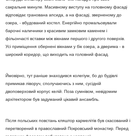
сакральне минуле. Масивному виступу на головному фасаді
відповідає гранована апсида, а на фасаді, зверненому до
озера, - вбудований костел. Енергійно промальовували
барочні наличники з красивим замковим каменем і
фільончасті вставки між вікнами першого і другого поверхів.
Усі приміщення обернені вікнами у бік озера, а дверима - в
широкий коридор, що виходить на головний фасад.
Ймовірно, тут раніше знаходився колегіум, бо до будівлі
примикав ліворуч, сполучаючись з ним, сусідній
двоповерховий корпус келій. Поза сумнівом, невідомим
архітектором був задуманий цікавий ансамбль.
Після польських повстань кляштор кармелітів був скасований і
перетворений в православний Покровський монастир. Перед