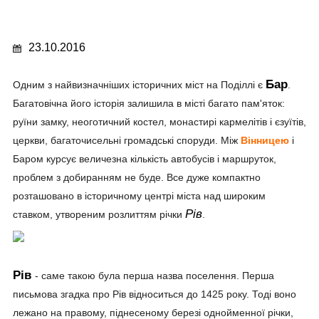
23.10.2016
Бар
Одним з найвизначніших історичних міст на Поділлі є
.
Багатовічна його історія залишила в місті багато пам'яток:
руїни замку, неоготичний костел, монастирі кармелітів і єзуїтів,
церкви, багаточисельні громадські споруди. Між
Вінницею
і
Баром курсує величезна кількість автобусів і маршруток,
проблем з добиранням не буде. Все дуже компактно
розташовано в історичному центрі міста над широким
Рів
ставком, утвореним розлиттям річки
.
Рів
- саме такою була перша назва поселення. Перша
письмова згадка про Рів відноситься до 1425 року. Тоді воно
лежано на правому, піднесеному березі однойменної річки,