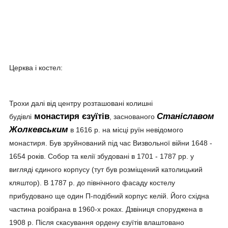
Церква і костел:
Трохи далі від центру розташовані колишні
монастиря єзуїтів
Станіславом
будівлі
, заснованого
Жолкевським
в 1616 р. на місці руїн невідомого
монастиря. Був зруйнований під час Визвольної війни 1648 -
1654 років. Собор та келії збудовані в 1701 - 1787 рр. у
вигляді єдиного корпусу (тут був розміщений католицький
кляштор). В 1787 р. до північного фасаду костелу
прибудовано ще один П-подібний корпус келій. Його східна
частина розібрана в 1960-х роках. Дзвіниця споруджена в
1908 р. Після скасування ордену єзуїтів влаштовано