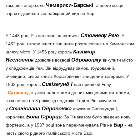
Чемериси-Барські
там, де тепер село
. З цього місця
зараз відкривається найкращий вид на Бар.
Стогневу Рею
У 1443 році Рів належав шляхтичеві
. У
1452 році татари вщент знищили розташоване на Кучманском
Казимир
шляху місто. У 1456 році король
Ягелончик
Одровонжу
дозволив воєводі
викупити місто
у спадкоємців Рея. Він відбудував замок, збудований,
очевидно, ще за князів Коріатовичів і знищений татарами. У
Сигізмунд І
1532 році король
дав привілей Рову
і
Сатанову
, з усіма належними до них місцевими жителями,
звільнення на 8 років від податків. Тоді ж Рів викупила
Станіслава Одровонжа
у
дружина Сигізмунда І,
Бона Сфорца
королева
. За її наказом було зведено нову
Бар
фортецю, а у 1537 році вона перейменувала Рів на
- на
честь свого рідного італійського міста Барі.