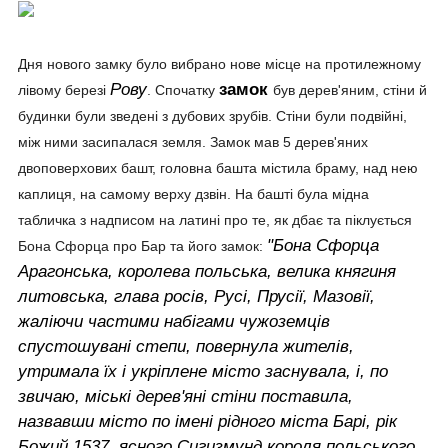
Дня нового замку було вибрано нове місце на протилежному
Рову
замок
лівому березі
. Спочатку
був дерев'яним, стіни й
будинки були зведені з дубових зрубів. Стіни були подвійні,
між ними засипалася земля. Замок мав 5 дерев'яних
двоповерхових башт, головна башта містила браму, над нею
каплиця, на самому верху дзвін. На башті була мідна
табличка з надписом на латині про те, як дбає та піклується
"Бона Сфорца
Бона Сфорца про Бар та його замок:
Арагонська, королева польська, велика княгиня
литовська, глава росів, Русі, Прусії, Мазовії,
жаліючи частими набігами чужоземців
спустошувані степи, повернула жителів,
утримала їх і укріплене місто заснувала, і, по
звичаю, міські дерев'яні стіни поставила,
назвавши місто по імені рідного міста Барі, рік
Божий 1537, ясного Сигизмунд короля польського