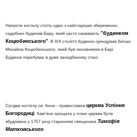
Напроти костелу стоїть один з найстаріших збережених
"будинком
садибних будинків Бару, який часто називають
Коцюбинського"
. В ХІХ столітті будинок орендував батько
Михайла Коцюбинського, який був чиновником в Барі.
Будинок перебуває в дуже занедбаному стані.
церква Успіння
Сусідка костелу св. Анни - православна
Богородиці
. Кам'яна хрещата у плані церква була
Тимофія
збудована у 1757 році старанням священика
Матковського
.