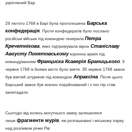
укріплений Бар.
Барська
29 лютого 1768 в Барі була проголошена
конфедерація
. Проти конфедератів було послано
Петра
російські війська під командою генерала
Кречетнікова
Станіславу
, яких підтримувала вірна
Августу Понятовському
коронна армія під
Франциска Ксаверія Браницького
командуванням
. 9
червня 1768 із боями місто було взяте. 30 червня 1768 замок
Апраксіна
був взятий штурмом під командою
. Після цього
Барський замок був значно поруйнований і з тих пір став
занепадати.
Сьогодні від колись могутнього замку залишилися
фрагменти мурів
лише
, які розташовані і міському парку
над розливом річки Рів: