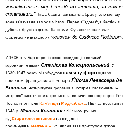
чоловіка свого мир і спокій захистивши, за землю
сплативши."
. Інша башта теж містила браму, але меншу,
вона зв'язувала замок з містом. Перед в'їздом був бастіон з
дубових брусів з двома баштами. Сучасники називали
«ключем до Східного Поділля»
фортецю не інакше, як
.
У 1636 р. у Бар переніс свою резиденцію великий
Станіслав Конєцпольський
коронний гетьман
. У
кам'яну фортецю
1630-1647 роках він збудував
за
Ґійома Левассера де
проектом французького інженера
Боплана
. Чотирикутна фортеця з чотирма бастіонами 6-
метрової висоти стала третьою за величиною фортецею Речі
Посполитої після
Кам'янця
і
Меджибожа
. Під час повстання
Максим Кривоніс
1648 р.
з військом рушив
від
Староконстянтинова
на південь і,
проминувши
Меджибіж
, 25 липня взяв приступом добре