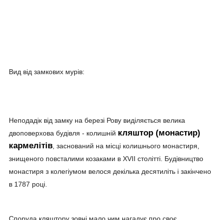
Вид від замкових мурів:
Неподадік від замку на березі Рову виділяється велика
кляштор (монастир)
двоповерхова будівля - колишній
кармелітів
, заснований на місці колишнього монастиря,
знищеного повсталими козаками в XVII столітті. Будівництво
монастиря з колегіумом велося декілька десятиліть і закінчено
в 1787 році.
Споруда кляштору зовні мало чим нагадує про своє