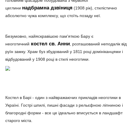
головним фасадом побудована з червоної
надбрамна дзвіниця
цеглини
(1908 рік), стилістично
абсолютно чужа комплексу, що стоїть позаду неї.
Безумовно, найяскравішою пам'яткою Бару є
костел св. Анни
неоготичний
, розташований неподалік від
руїн замку. Храм буз збудований у 1811 році домініканцями і
відбудований у 1908 році в стилі неоготики.
Костел в Барі - один з найвражаючих прикладів неоготики в
Україні. Гострі шпилі, пишні фасади з рельєфною ліпниною і
благородні форми - все це ідеально вписується в ландшафт
старого міста.