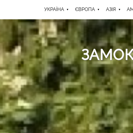
УКРАЇНА
ЄВРОПА
АЗІЯ
А
ЗАМОК