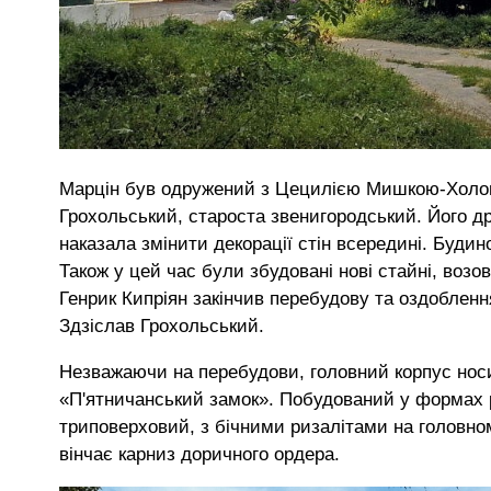
Марцін був одружений з
Цецилією Мишкою-Холоне
Грохольський, староста звенигородський. Його д
наказала змінити декорації стін всередині. Будин
Також у цей час були збудовані нові стайні, возовн
Генрик Кипріян закінчив перебудову та оздобленн
Здзіслав Грохольський.
Незважаючи на перебудови, головний корпус носив
«П'ятничанський замок». Побудований у формах р
триповерховий, з бічними ризалітами на головном
вінчає карниз доричного ордера.