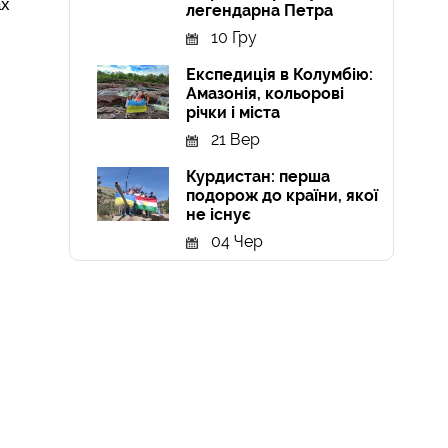
ах
легендарна Петра
10 Гру
Експедиція в Колумбію:
Амазонія, кольорові
річки і міста
21 Вер
Курдистан: перша
подорож до країни, якої
не існує
04 Чер