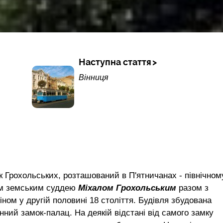
Наступна стаття
Вінниця
 Грохольських, розташований в П'ятничанах - північном
им земським суддею
Міхалом Грохольським
разом з
м у другій половині 18 століття. Будівля збудована
ний замок-палац. На деякій відстані від самого замку