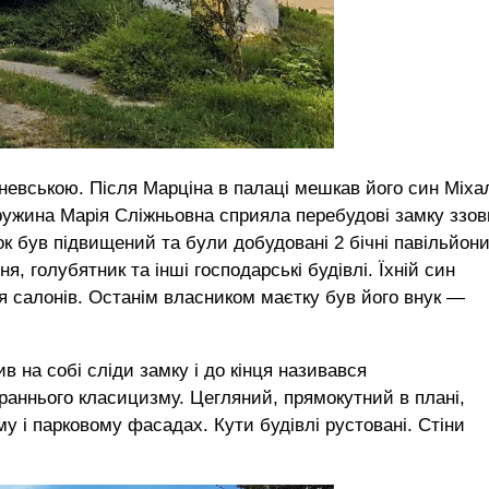
вською. Після Марціна в палаці мешкав його син Міха
ружина Марія Сліжньовна сприяла перебудові замку ззовн
ок був підвищений та були добудовані 2 бічні павільйони
я, голубятник та інші господарські будівлі. Їхній син
я салонів. Останім власником маєтку був його внук —
 на собі сліди замку і до кінця називався
аннього класицизму. Цегляний, прямокутний в плані,
у і парковому фасадах. Кути будівлі рустовані. Стіни