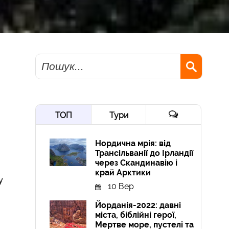
Пошук
ТОП
Тури
Нордична мрія: від
Трансільванії до Ірландії
через Скандинавію і
край Арктики
у
10 Вер
Йорданія-2022: давні
міста, біблійні герої,
Мертве море, пустелі та