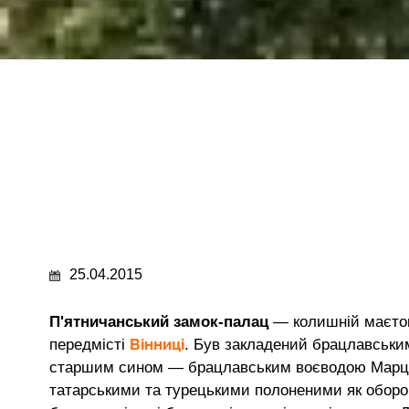
25.04.2015
П'ятничанський замок-палац
— колишній маєток
Вінниці
передмісті
. Був закладений брацлавськ
старшим сином — брацлавським воєводою Марціно
татарськими та турецькими полоненими як оборон