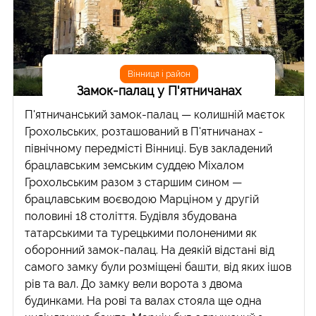
Вінниця і район
Замок-палац у П'ятничанах
П'ятничанський замок-палац — колишній маєток
Грохольських, розташований в П'ятничанах -
північному передмісті Вінниці. Був закладений
брацлавським земським суддею Міхалом
Грохольським разом з старшим сином —
брацлавським воєводою Марціном у другій
половині 18 століття. Будівля збудована
татарськими та турецькими полоненими як
оборонний замок-палац. На деякій відстані від
самого замку були розміщені башти, від яких ішов
рів та вал. До замку вели ворота з двома
будинками. На рові та валах стояла ще одна