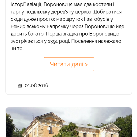
історії авіації, Вороновиця має два костели і
гарну подільську дерев'яну церква. Добиратися
сюди дуже просто: маршруток і автобусів у
немирівському напрямку через Вороновицю йде
досить багато. Перша згадка про Вороновицю
зустрічається у 1391 році. Поселення належало
чи то...
Читати далі >
01.08.2016