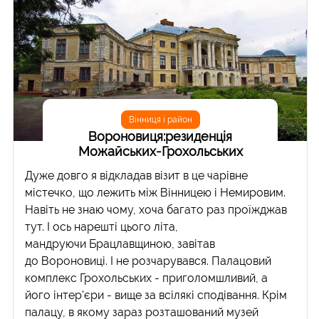
Вінниця і район
Вороновиця:резиденція
Можайських-Грохольських
Дуже довго я відкладав візит в це чарівне
містечко, що лежить між Вінницею і Немировим.
Навіть не знаю чому, хоча багато раз проїжджав
тут. І ось нарешті цього літа,
мандруючи Брацлавщиною, завітав
до Вороновиці. І не розчарувався. Палацовий
комплекс Грохольських - приголомшливий, а
його інтер'єри - вище за всілякі сподівання. Крім
палацу, в якому зараз розташований музей