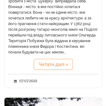
зробити з міста "цукерку" виправдала себе.
Вінниця - місто, в яке постійно хочеться
повертатися. Вона - чи не єдине місто, яке
хочеться любити не за красу архітектури, а за
його прагнення стати найкращим. У 1362 році
після розгрому татаро-монголів землі на Поділлі
перейшли під владу литовського князя Ольгерда.
Територія Побужжя була віддана в керування
племінника князя Федора і Костянтина, які
почали будувати на цих землях...
Читати далі >
07.07.2022