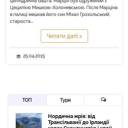
циліндрична башта. Марцін був одружений з
Цецилією Мишкою-Холоневською. Після Марціна
в палаці мешкав його син Міхал Грохольський,
староста...
Читати далі >
25.04.2015
ТОП
Тури
Нордична мрія: від
Трансільванії до Ірландії