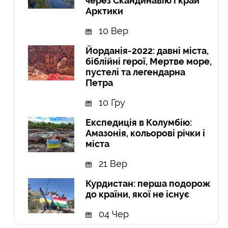
через Скандинавію і край
Арктики
10 Вер
Йорданія-2022: давні міста,
біблійні герої, Мертве море,
пустелі та легендарна
Петра
10 Гру
Експедиція в Колумбію:
Амазонія, кольорові річки і
міста
21 Вер
Курдистан: перша подорож
до країни, якої не існує
04 Чер