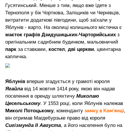
Гусятинський. Менше з тим, якщо вже їдете з
Тернополя у бік Чорткова, Заліщиків чи Чернівців,
витратити додаткові півгодини, щоб заїхали у
Яблунів - варто. На околиці колишнього містечка є
маєток графів Дзидушицьких-Чарторийських
з
оригінальним садибним будинком, мальовничий
парк
за ставками,
костел
,
дві церкви
, цвинтарна
капличка.
Яблунів
вперше згадується у грамоті короля
Ягайла
від 14 жовтня 1414 року, якою він надав
поселення в оренду шляхтичу
Миколаю
Цесельському
. У 1553 році, коли Яблунів належав
замку в Кам'янці
Миколі Потоцькому
, коменданту
,
він отримав Магдебурзьке право від короля
Сигізмунда ІІ Августа
, а його населення було на