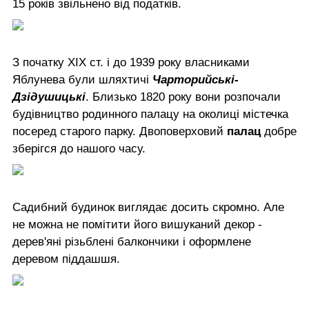
15 років звільнено від податків.
З початку ХІХ ст. і до 1939 року власниками
Яблунева були шляхтичі
Чарторийські-
Дзідушицькі
. Близько 1820 року вони розпочали
будівництво родинного палацу на околиці містечка
посеред старого парку. Двоповерховий
палац
добре
зберігся до нашого часу.
Садибний будинок виглядає досить скромно. Але
не можна не помітити його вишуканий декор -
дерев'яні різьблені балкончики і оформлене
деревом піддашшя.