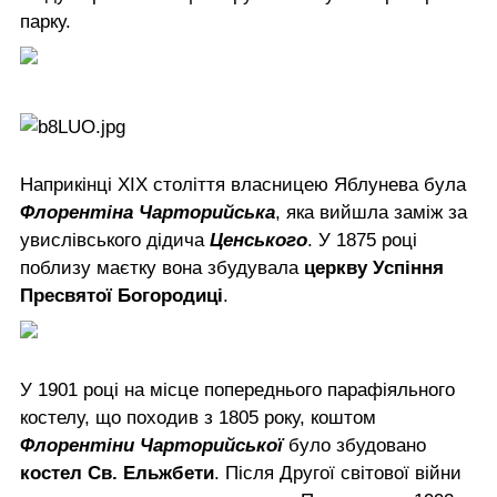
парку.
Наприкінці ХІХ століття власницею Яблунева була
Флорентіна Чарторийська
, яка вийшла заміж за
увислівського дідича
Ценського
. У 1875 році
поблизу маєтку вона збудувала
церкву Успіння
Пресвятої Богородиці
.
У 1901 році на місце попереднього парафіяльного
костелу, що походив з 1805 року, коштом
Флорентіни Чарторийської
було збудовано
костел Св. Ельжбети
. Після Другої світової війни