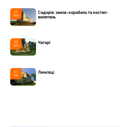
10
Сидорів: замок-корабель та костел-
Лип
велетень
09
Чагарі
Лют
27
Личківці
Кві