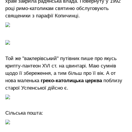
храм закрила радянська влада. Повернуту у 1992
році римо-католикам святиню обслуговують
священики з парафії Копичинці.
Той же "ваклерівський" путівник пише про якусь
крипту-пантеон XVI ст. на цвинтарі. Маю сумнів
щодо її збереження, а тим більш про її вік. А от
нова маленька
греко-католицька церква
поблизу
старої Успенської дійсно є.
Сільська пошта: