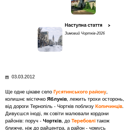
Наступна стаття
Зимовий Чортків-2026
03.03.2012
Гусятинського району
Ще одне цікаве село
,
колишнє містечко
Яблунів
, лежить трохи осторонь,
Копичинців
від дороги Тернопіль - Чортків поблизу
.
Дивуєшся іноді, як совіти малювали кордони
Теребовлі
районів: поруч -
Чортків
, до
також
ближче, ніж до райцентра, а район - чомусь