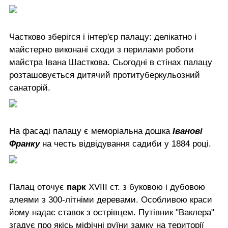
Частково зберігся і інтер'єр палацу: делікатно і
майстерно виконані сходи з перилами роботи
майстра Івана Шасткова. Сьогодні в стінах палацу
розташовується дитячий протитуберкульозний
санаторій.
На фасаді палацу є меморіальна дошка
Іванові
Франку
на честь відвідування садиби у 1884 році.
Палац оточує
парк
XVIII ст. з буковою і дубовою
алеями з 300-літніми деревами. Особливою краси
йому надає ставок з острівцем. Путівник "Ваклера"
згадує про якісь міфічні руїни замку на території