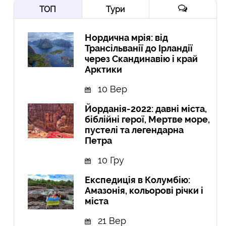
ТОП
Тури
Нордична мрія: від
Трансільванії до Ірландії
через Скандинавію і край
Арктики
10 Вер
Йорданія-2022: давні міста,
біблійні герої, Мертве море,
пустелі та легендарна
Петра
10 Гру
Експедиція в Колумбію:
Амазонія, кольорові річки і
міста
21 Вер