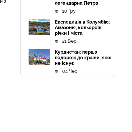
н з
легендарна Петра
10 Гру
Експедиція в Колумбію:
Амазонія, кольорові
річки і міста
21 Вер
Курдистан: перша
подорож до країни, якої
не існує
04 Чер