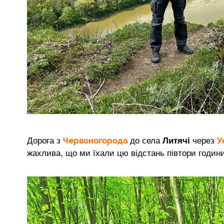
Червоногорода
У
Дорога з
до села
Литячі
через
жахлива, що ми їхали цю відстань півтори години