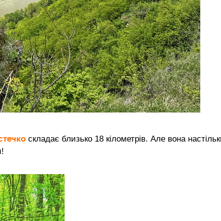
стечко
складає близько 18 кілометрів. Але вона настільк
!