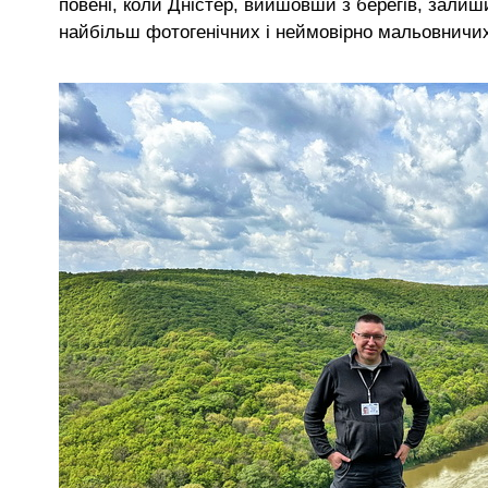
повені, коли Дністер, вийшовши з берегів, залиш
найбільш фотогенічних і неймовірно мальовничих