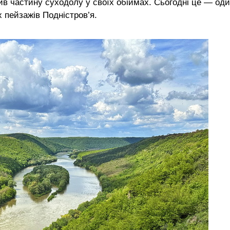
ив частину суходолу у своїх обіймах. Сьогодні це — оди
 пейзажів Подністров’я.