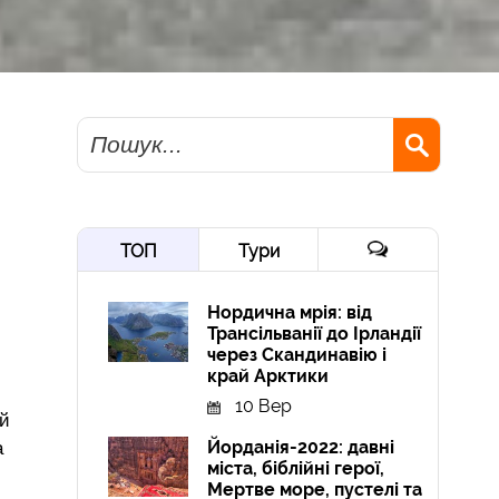
Пошук
ТОП
Тури
Нордична мрія: від
Трансільванії до Ірландії
через Скандинавію і
край Арктики
10 Вер
ий
Йорданія-2022: давні
а
міста, біблійні герої,
Мертве море, пустелі та