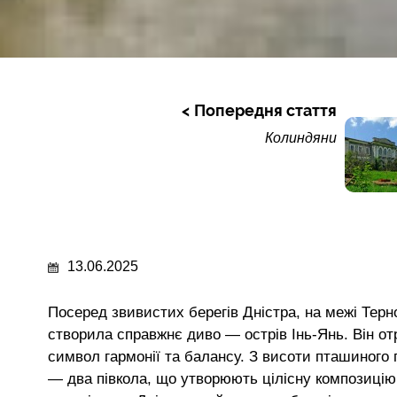
Попередня стаття
Колиндяни
13.06.2025
Посеред звивистих берегів Дністра, на межі Терно
створила справжнє диво — острів Інь-Янь. Він о
символ гармонії та балансу. З висоти пташиного п
— два півкола, що утворюють цілісну композицію.