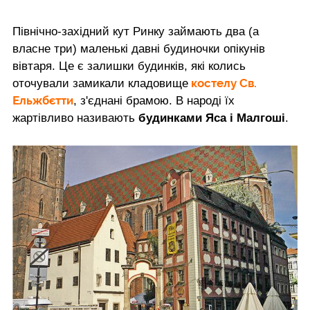
Північно-західний кут Ринку займають два (а
власне три) маленькі давні будиночки опікунів
вівтаря. Це є залишки будинків, які колись
костелу Св.
оточували замикали кладовище
Ельжбєтти
, з'єднані брамою. В народі їх
жартівливо називають
будинками Яса і Малгоші
.