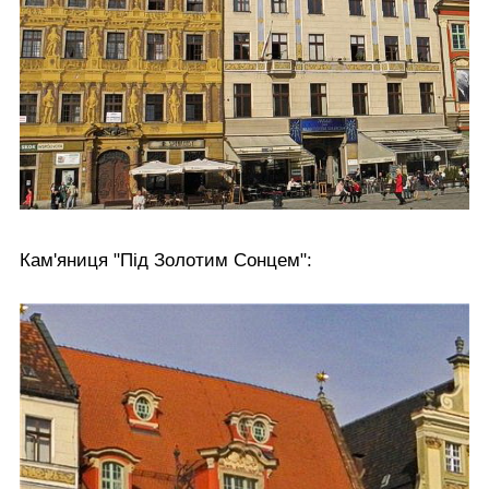
Кам'яниця "Під Золотим Сонцем":