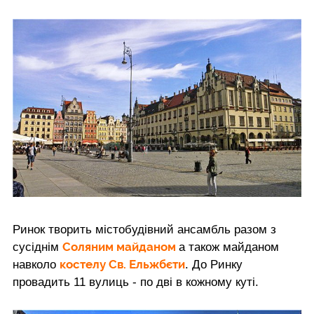
Ринок творить містобудівний ансамбль разом з
Соляним майданом
сусіднім
а також майданом
костелу Св. Ельжбєти
навколо
. До Ринку
провадить 11 вулиць - по дві в кожному куті.