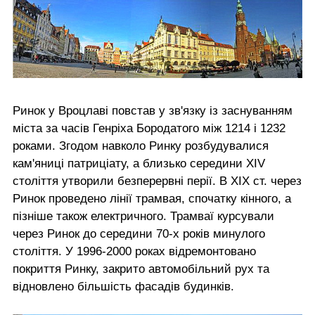
Ринок у Вроцлаві повстав у зв'язку із заснуванням
міста за часів Генріха Бородатого між 1214 і 1232
роками. Згодом навколо Ринку розбудувалися
кам'яниці патриціату, а близько середини XIV
століття утворили безперервні перії. В XIX ст. через
Ринок проведено лінії трамвая, спочатку кінного, а
пізніше також електричного. Трамваї курсували
через Ринок до середини 70-х років минулого
століття. У 1996-2000 роках відремонтовано
покриття Ринку, закрито автомобільний рух та
відновлено більшість фасадів будинків.