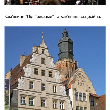
Кам'яниця "Під Грифами" та кам'яниця сецесійна: