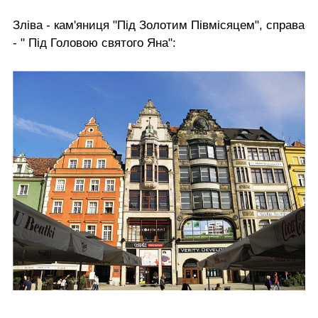
Зліва - кам'яниця "Під Золотим Півмісяцем", справа
- " Під Головою святого Яна":