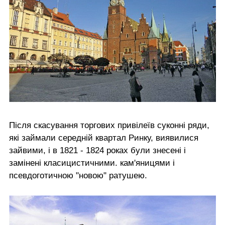
Після скасування торгових привілеїв суконні ряди,
які займали середній квартал Ринку, виявилися
зайвими, і в 1821 - 1824 роках були знесені і
замінені класицистичними. кам'яницями і
псевдоготичною "новою" ратушею.