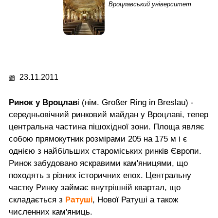
Вроцлавський університет
23.11.2011
Ринок у Вроцлав
і (нім. Großer Ring in Breslau) -
середньовічний ринковий майдан у Вроцлаві, тепер
центральна частина пішохідної зони. Площа являє
собою прямокутник розмірами 205 на 175 м і є
однією з найбільших староміських ринків Європи.
Ринок забудовано яскравими кам'яницями, що
походять з різних історичних епох. Центральну
частку Ринку займає внутрішній квартал, що
Ратуші
складається з
, Нової Ратуші а також
численних кам'яниць.