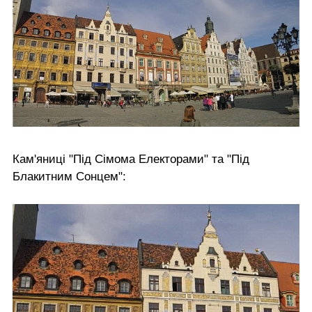
Кам'яниці "Під Сімома Електорами" та "Під
Блакитним Сонцем":