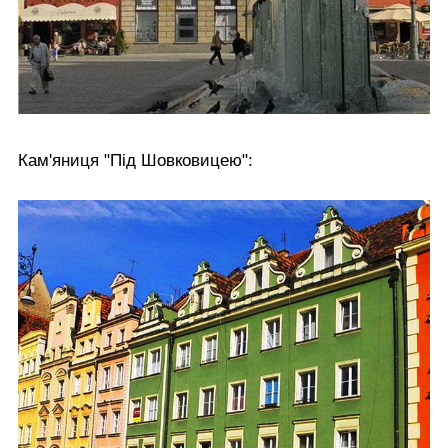
Кам'яниця "Під Шовковицею":