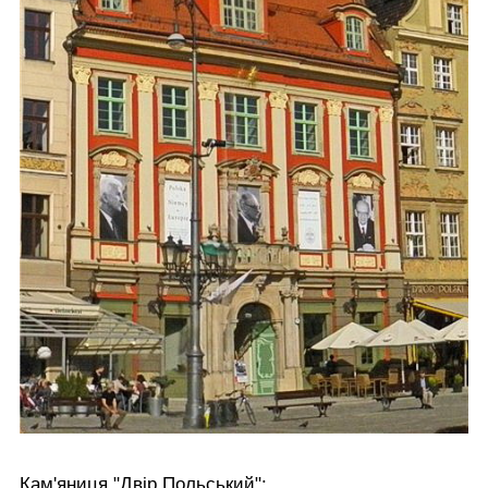
Кам'яниця "Двір Польський":