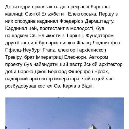
До катедри прилягають дві прекрасні барокові
каплиці: Святої Ельжбєти і Електорська. Першу з
них спорудив кардинал Фредерік з Дармштадту.
Кардинал цей, протестант в молодості, був
нащадком Св. Ельжбєти з Тюрінгії. Фундатором
другої каплиці був архієпископ Франц Людвиг фон
Пфалц-Неубург Franz, електор і архієпископ
Тревіру, брат імператриці Елеонори. Автором
проекту був найвидатніший австрійській архітектор
доби бароко Джон Бернард Фішер фон Ерлах,
надвірний архітектор імператора, якій в цей час
розбудовував костел Св. Карла в Відні.