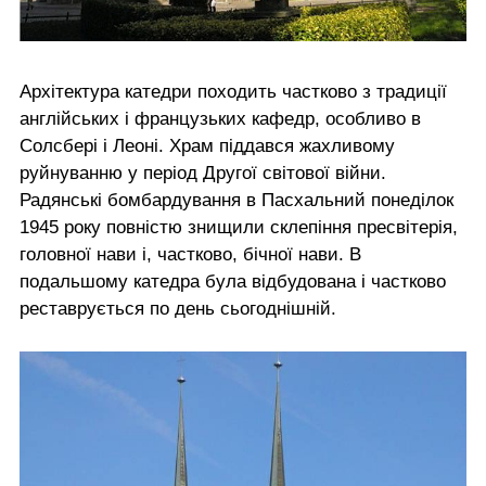
Архітектура катедри походить частково з традиції
англійських і французьких кафедр, особливо в
Солсбері і Леоні. Храм піддався жахливому
руйнуванню у період Другої світової війни.
Радянські бомбардування в Пасхальний понеділок
1945 року повністю знищили склепіння пресвітерія,
головної нави і, частково, бічної нави. В
подальшому катедра була відбудована і частково
реставрується по день сьогоднішній.