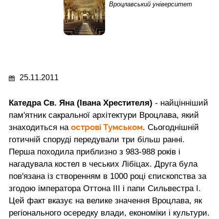
Вроцлавський університет
25.11.2011
Катедра Св. Яна (Івана Хрестителя)
- найцінніший
пам'ятник сакральної архітектури Вроцлава, який
острові Тумськом
знаходиться на
. Сьогоднішній
готичній споруді передували три більш ранні.
Перша походила приблизно з 983-988 років і
нагадувала костел в чеських Лібіцах. Друга була
пов'язана із створенням в 1000 році єпископства за
згодою імператора Оттона III і папи Сильвестра I.
Цей факт вказує на велике значення Вроцлава, як
регіонального осередку влади, економіки і культури.