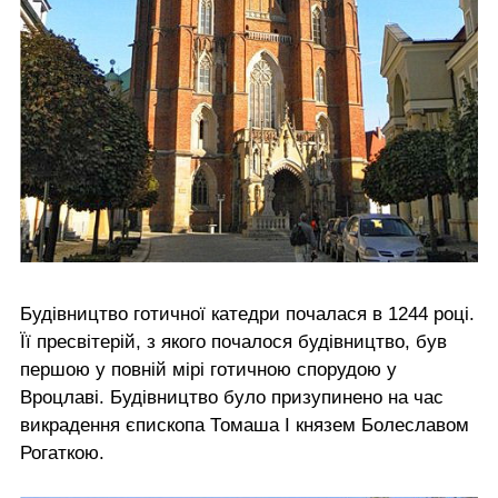
Будівництво готичної катедри почалася в 1244 році.
Її пресвітерій, з якого почалося будівництво, був
першою у повній мірі готичною спорудою у
Вроцлаві. Будівництво було призупинено на час
викрадення єпископа Томаша І князем Болеславом
Рогаткою.