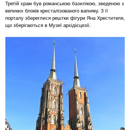
Третій храм був романською базилікою, зведеною з
великих блоків кристалізованого вапняку. З її
порталу збереглися рештки фігури Яна Хрестителя,
що зберігаються в Музеї архідієцезії.