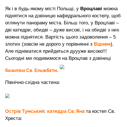
Як і в будь-якому місті Польщі, у
Вроцлаві
можна
піднятися на дзвіницю кафедрального костелу, щоб
оглянути панораму міста. Більш того, у Вроцлаві –
дві катедри, обидві – дуже високі, і на обидві з них
можна піднятися. Вартість цього задоволення – 5
Віднем
злотих (зовсім не дорого у порівнянні з
).
Але підніматися прийдеться дуууже високо!!!
Сьогодні ми подивимося на Вроцлав з дзвіниці
базиліки Св. Ельжбєти
.
Північно-східна частина:
Острів Тумський
катедра Св. Яна
:
та костел Св.
Хреста: