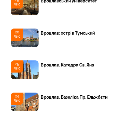
29
Вроцлавський університет
Лис
28
Вроцлав: острів Тумський
Лис
25
Вроцлав. Катедра Св. Яна
Лис
24
Вроцлав. Базиліка Пр. Ельжбєти
Лис