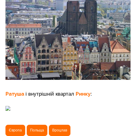
Ратуша
Ринку
і внутрішній квартал
:
Європа
Польща
Вроцлав