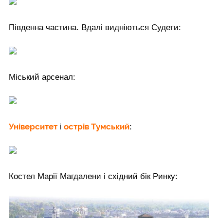
Південна частина. Вдалі видніються Судети:
Міський арсенал:
Університет
острів Тумський
і
:
Костел Марії Магдалени і східний бік Ринку: