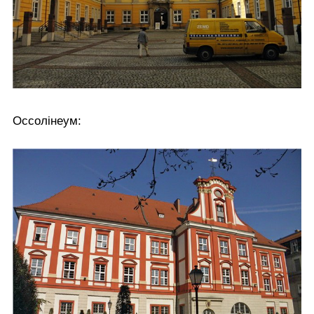
Оссолінеум: