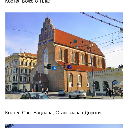
Костел Божого Тіла:
Костел Свв. Вацлава, Станіслава і Дороти: