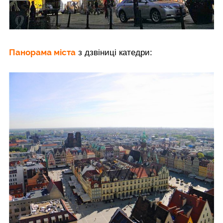
Панорама міста
з дзвіниці катедри: