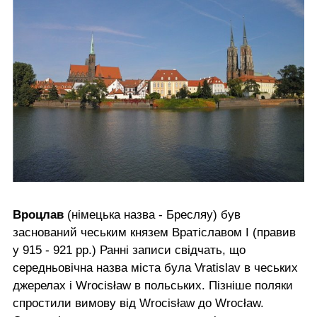
Вроцлав
(німецька назва - Бресляу) був
заснований чеським князем Вратіславом I (правив
у 915 - 921 рр.) Ранні записи свідчать, що
середньовічна назва міста була Vratislav в чеських
джерелах і Wrocisław в польських. Пізніше поляки
спростили вимову від Wrocisław до Wrocław.