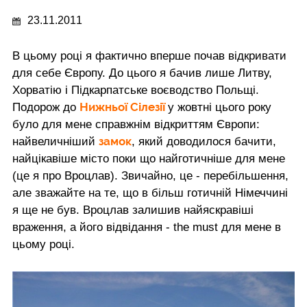
23.11.2011
В цьому році я фактично вперше почав відкривати
для себе Європу. До цього я бачив лише Литву,
Хорватію і Підкарпатське воєводство Польщі.
Нижньої Сілезії
Подорож до
у жовтні цього року
було для мене справжнім відкриттям Європи:
замок
найвеличніший
, який доводилося бачити,
найцікавіше місто поки що найготичніше для мене
(це я про Вроцлав). Звичайно, це - перебільшення,
але зважайте на те, що в більш готичній Німеччині
я ще не був. Вроцлав залишив найяскравіші
враження, а його відвідання - the must для мене в
цьому році.