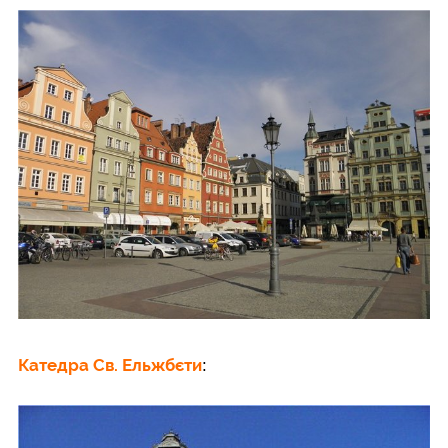
Катедра Св. Ельжбєти
: