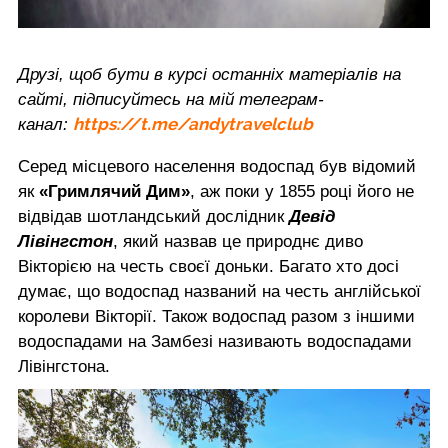
Друзі, щоб бути в курсі останніх матеріалів на
сайті, підписуйтесь на мій телеграм-
https://t.me/andytravelclub
канал:
Серед місцевого населення водоспад був відомий
як
«Гримлячий Дим»
, аж поки у 1855 році його не
відвідав шотландський дослідник
Девід
Лівінгстон
, який назвав це природнє диво
Вікторією на честь своєї доньки. Багато хто досі
думає, що водоспад названий на честь англійської
королеви Вікторії. Також водоспад разом з іншими
водоспадами на Замбезі називають водоспадами
Лівінгстона.