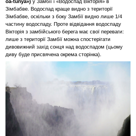
oa-tunya»)
у Замбії і «Водоспад Вікторія» в
Зімбабве. Водоспад краще видно з території
Зімбабве, оскільки з боку Замбії видно лише 1/4
частину водоспаду. Проте відвідання водоспаду
Вікторія з замбійського берега має свої переваги:
лише з території Замбії можна спостерігати
дивовижний захід сонця над водоспадом (цьому
диву буде присвячена окрема сторінка).