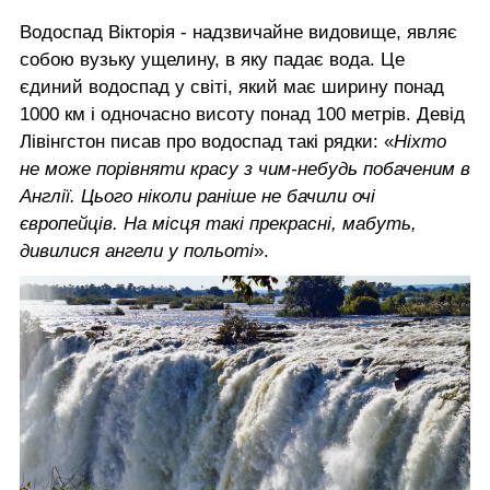
Водоспад Вікторія - надзвичайне видовище, являє
собою вузьку ущелину, в яку падає вода. Це
єдиний водоспад у світі, який має ширину понад
1000 км і одночасно висоту понад 100 метрів. Девід
Лівінгстон писав про водоспад такі рядки: «
Ніхто
не може порівняти красу з чим-небудь побаченим в
Англії. Цього ніколи раніше не бачили очі
європейців. На місця такі прекрасні, мабуть,
дивилися ангели у польоті
».