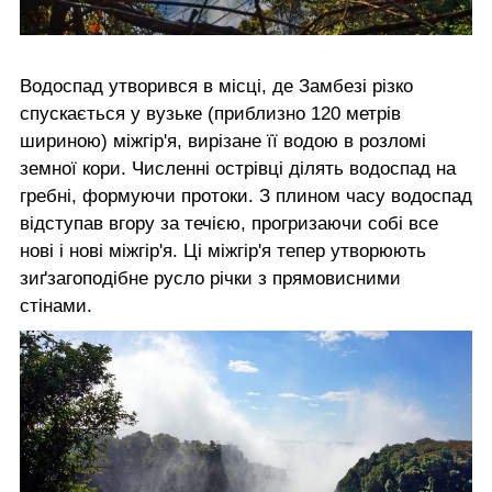
Водоспад утворився в місці, де Замбезі різко
спускається у вузьке (приблизно 120 метрів
шириною) міжгір'я, вирізане її водою в розломі
земної кори. Численні острівці ділять водоспад на
гребні, формуючи протоки. З плином часу водоспад
відступав вгору за течією, прогризаючи собі все
нові і нові міжгір'я. Ці міжгір'я тепер утворюють
зиґзагоподібне русло річки з прямовисними
стінами.