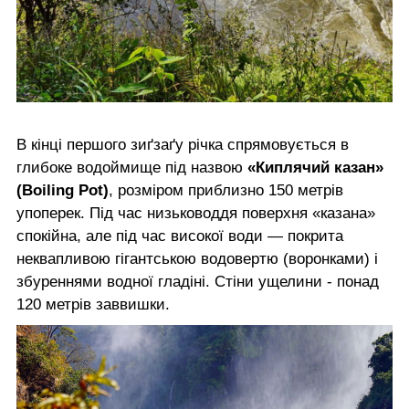
В кінці першого зиґзаґу річка спрямовується в
глибоке водоймище під назвою
«Киплячий казан»
(Boiling Pot)
, розміром приблизно 150 метрів
упоперек. Під час низьководдя поверхня «казана»
спокійна, але під час високої води — покрита
неквапливою гігантською водовертю (воронками) і
збуреннями водної гладіні. Стіни ущелини - понад
120 метрів заввишки.