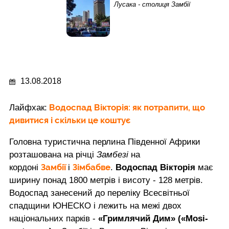
Лусака - столиця Замбії
13.08.2018
Водоспад Вікторія: як потрапити, що
Лайфхак:
дивитися і скільки це коштує
Головна туристична перлина Південної Африки
розташована на річці
Замбезі
на
Замбії
Зімбабве
кордоні
і
.
Водоспад Вікторія
має
ширину понад 1800 метрів і висоту - 128 метрів.
Водоспад занесений до переліку Всесвітньої
спадщини ЮНЕСКО і лежить на межі двох
національних парків -
«Гримлячий Дим» («Mosi-