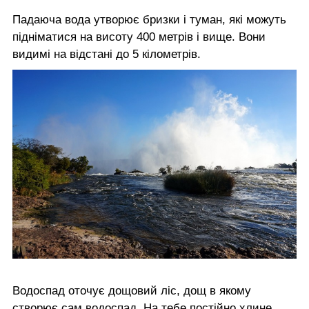
Падаюча вода утворює бризки і туман, які можуть
підніматися на висоту 400 метрів і вище. Вони
видимі на відстані до 5 кілометрів.
Водоспад оточує дощовий ліс, дощ в якому
створює сам водоспад. На тебе постійно хлине