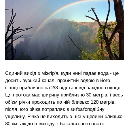
Єдиний вихід з міжгір'я, куди нині падає вода - це
досить вузький канал, пробитий водою в його
стінці приблизно на 2/3 відстані від західного кінця.
Ця протока має ширину приблизно 30 метрів, і весь
об'єм річки проходить по ній близько 120 метрів,
після чого річка потрапляє в зиґзаґоподібну
ущелину. Річка не виходить з цієї ущелини близько
80 км, аж до її виходу з базальтового плато.