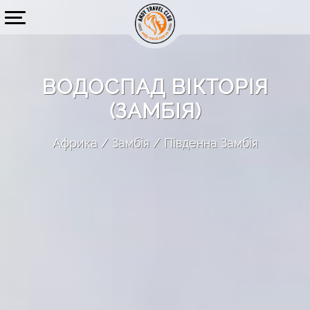
ВОДОСПАД ВІКТОРІЯ
(ЗАМБІЯ)
Африка
Замбія
Південна Замбія