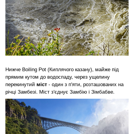
Нижче Boiling Pot (Киплячого казану), майже під
прямим кутом до водоспаду, через ущелину
перекинутий
міст
- один з п'яти, розташованих на
річці Замбезі. Міст з'єднує Замбію і Зімбабве.