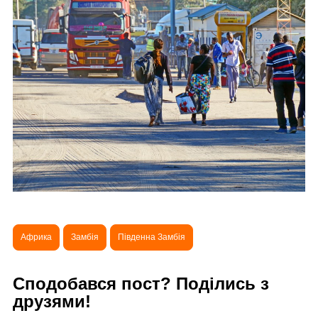
Африка
Замбія
Південна Замбія
Сподобався пост? Поділись з
друзями!