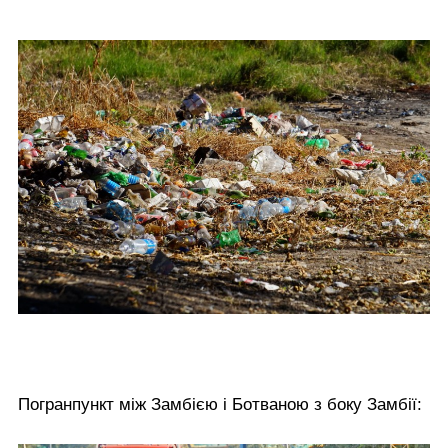
Погранпункт між Замбією і Ботваною з боку Замбії: