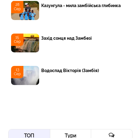
28
Казунгула - мила замбійська глибинка
Сер
15
Захід сонця над Замбезі
Сер
13
Водоспад Вікторія (Замбія)
Сер
ТОП
Тури