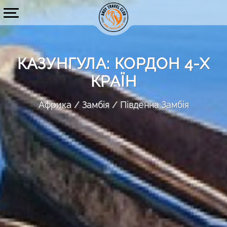
КАЗУНГУЛА: КОРДОН 4-Х
КРАЇН
Африка
Замбія
Південна Замбія