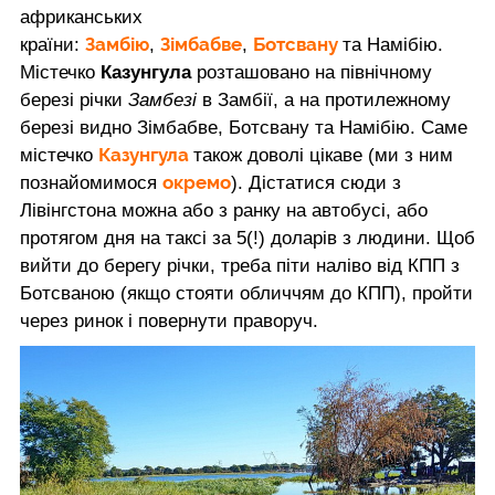
африканських
Замбію
Зімбабве
Ботсвану
країни:
,
,
та Намібію.
Містечко
Казунгула
розташовано на північному
березі річки
Замбезі
в Замбії, а на протилежному
березі видно Зімбабве, Ботсвану та Намібію. Саме
Казунгула
містечко
також доволі цікаве (ми з ним
окремо
познайомимося
). Дістатися сюди з
Лівінгстона можна або з ранку на автобусі, або
протягом дня на таксі за 5(!) доларів з людини. Щоб
вийти до берегу річки, треба піти наліво від КПП з
Ботсваною (якщо стояти обличчям до КПП), пройти
через ринок і повернути праворуч.