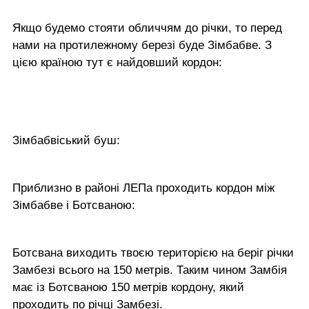
Якщо будемо стояти обличчям до річки, то перед
нами на протилежному березі буде Зімбабве. З
цією країною тут є найдовший кордон:
Зімбабвіський буш:
Приблизно в районі ЛЕПа проходить кордон між
Зімбабве і Ботсваною:
Ботсвана виходить твоєю територією на беріг річки
Замбезі всього на 150 метрів. Таким чином Замбія
має із Ботсваною 150 метрів кордону, який
проходить по річці Замбезі.