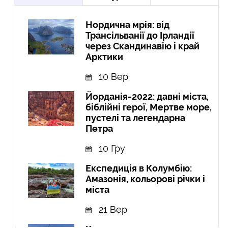
Нордична мрія: від
Трансільванії до Ірландії
через Скандинавію і край
Арктики
10 Вер
Йорданія-2022: давні міста,
біблійні герої, Мертве море,
пустелі та легендарна
Петра
10 Гру
Експедиція в Колумбію:
Амазонія, кольорові річки і
міста
21 Вер