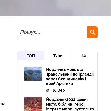
Пошук
ТОП
Тури
Нордична мрія: від
Трансільванії до Ірландії
через Скандинавію і
край Арктики
10 Вер
Йорданія-2022: давні
пад
міста, біблійні герої,
Мертве море, пустелі та