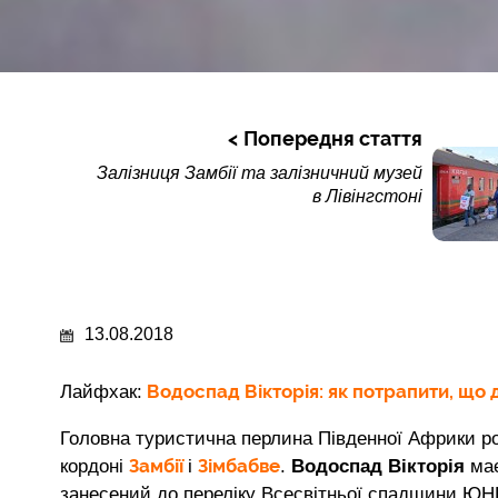
Попередня стаття
Залізниця Замбії та залізничний музей
в Лівінгстоні
13.08.2018
Водоспад Вікторія: як потрапити, що д
Лайфхак:
Головна туристична перлина Південної Африки р
Замбії
Зімбабве
кордоні
і
.
Водоспад Вікторія
має
занесений до переліку Всесвітньої спадщини ЮНЕ