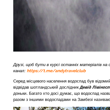
Друзі, щоб бути в курсі останніх матеріалів на 
https://t.me/andytravelclub
канал:
Серед місцевого населення водоспад був відоми
відвідав шотландський дослідник
Девід Лівінгс
доньки. Багато хто досі думає, що водоспад назва
разом з іншими водоспадами на Замбезі називаю