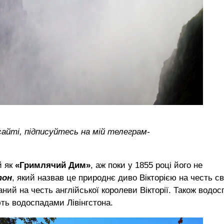
сайті, підписуйтесь на мій телеграм-
й як
«Гримлячий Дим»
, аж поки у 1855 році його не
тон
, який назвав це природнє диво Вікторією на честь св
ний на честь англійської королеви Вікторії. Також водос
ть водоспадами Лівінгстона.