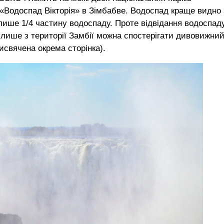
і «Водоспад Вікторія» в Зімбабве. Водоспад краще видно 
о лише 1/4 частину водоспаду. Проте відвідання водоспад
: лише з території Замбії можна спостерігати дивовижни
исвячена окрема сторінка).