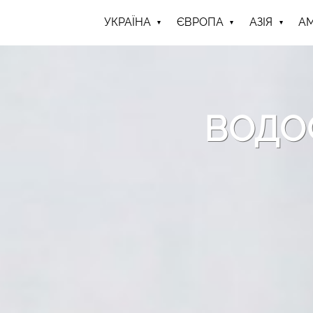
УКРАЇНА
ЄВРОПА
АЗІЯ
А
ВОДОС