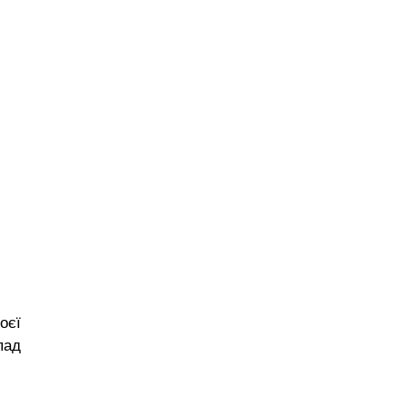
оєї
пад