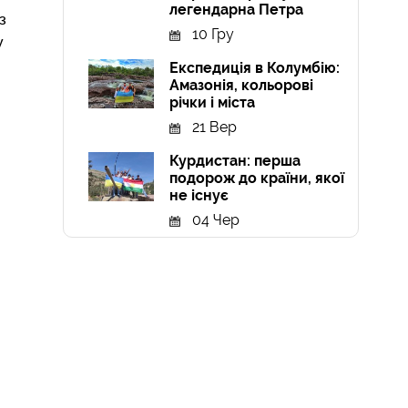
легендарна Петра
з
10 Гру
у
й
Експедиція в Колумбію:
Амазонія, кольорові
річки і міста
21 Вер
Курдистан: перша
подорож до країни, якої
не існує
04 Чер