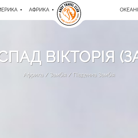
МЕРИКА
АФРИКА
ОКЕАНІ
ПАД ВІКТОРІЯ (З
Африка
Замбія
Південна Замбія