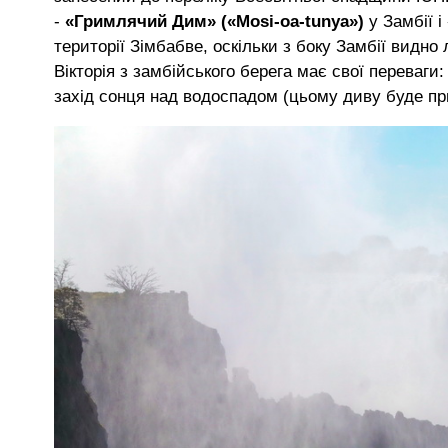
-
«Гримлячий Дим» («Mosi-oa-tunya»)
у Замбії 
території Зімбабве, оскільки з боку Замбії видн
Вікторія з замбійського берега має свої переваги
захід сонця над водоспадом (цьому диву буде пр