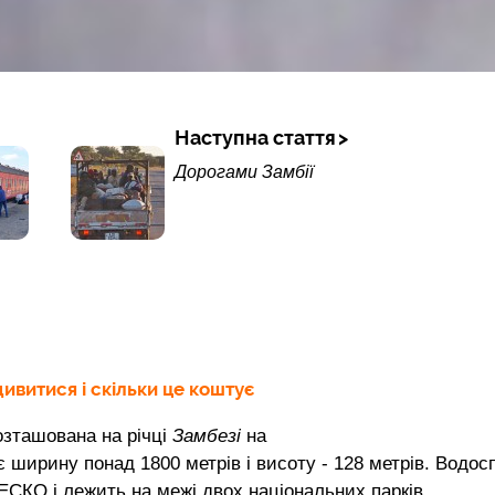
Наступна стаття
Дорогами Замбії
ивитися і скільки це коштує
озташована на річці
Замбезі
на
 ширину понад 1800 метрів і висоту - 128 метрів. Водос
СКО і лежить на межі двох національних парків