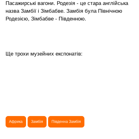
Пасажирські вагони. Родезія - це стара англійська
назва Замбії і Зімбабве. Замбія була Північною
Родезією, Зімбабве - Південною.
Ще трохи музейних експонатів:
Африка
Замбія
Південна Замбія