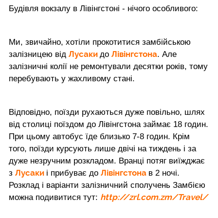
Будівля вокзалу в Лівінгстоні - нічого особливого:
Ми, звичайно, хотіли прокотитися замбійською
Лусаки
Лівінгстона
залізницею від
до
. Але
залізничні колії не ремонтували десятки років, тому
перебувають у жахливому стані.
Відповідно, поїзди рухаються дуже повільно, шлях
від столиці поїздом до Лівінгстона займає 18 годин.
При цьому автобус їде близько 7-8 годин. Крім
того, поїзди курсують лише двічі на тиждень і за
дуже незручним розкладом. Вранці потяг виїжджає
Лусаки
Лівінгстона
з
і прибуває до
в 2 ночі.
Розклад і варіанти залізничний сполучень Замбією
http://zrl.com.zm/Travel/
можна подивитися тут: