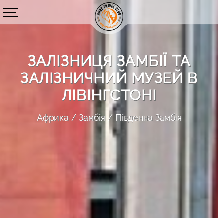
ЗАЛІЗНИЦЯ ЗАМБІЇ ТА
ЗАЛІЗНИЧНИЙ МУЗЕЙ В
ЛІВІНГСТОНІ
Африка
Замбія
Південна Замбія