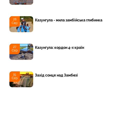
28
Казунгула - мила замбійська глибинка
Сер
27
Казунгула: кордон 4-х країн
Сер
15
Захід сонця над Замбезі
Сер