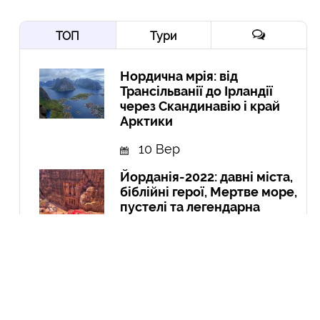
ТОП
Тури
Нордична мрія: від
Трансільванії до Ірландії
через Скандинавію і край
Арктики
10 Вер
Йорданія-2022: давні міста,
біблійні герої, Мертве море,
пустелі та легендарна
Петра
10 Гру
Експедиція в Колумбію:
Амазонія, кольорові річки і
міста