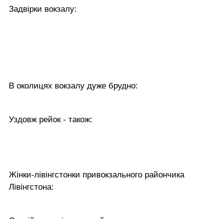
Задвірки вокзалу:
В околицях вокзалу дуже брудно:
Уздовж рейок - також:
Жінки-лівінгстонки привокзального райончика
Лівінгстона: