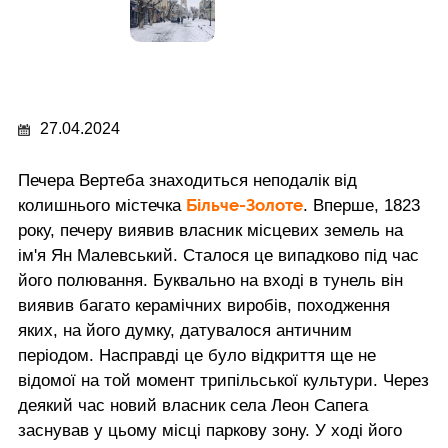
27.04.2024
Печера Вертеба знаходиться неподалік від
Більче-Золоте
колишнього містечка
. Вперше, 1823
року, печеру виявив власник місцевих земель на
ім'я Ян Малевський. Сталося це випадково під час
його полювання. Буквально на вході в тунель він
виявив багато керамічних виробів, походження
яких, на його думку, датувалося античним
періодом. Насправді це було відкриття ще не
відомої на той момент трипільської культури. Через
деякий час новий власник села Леон Сапега
заснував у цьому місці паркову зону. У ході його