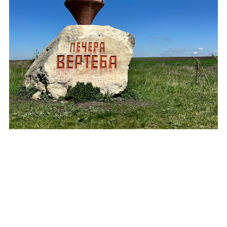
Україна
Тернопільська область
Борщівський район
Сподобався пост? Поділись з
друзями!