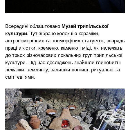
Всередині облаштовано
Музей трипільської
культури
. Тут зібрано колекцію кераміки,
антропоморфних та зооморфних статуеток, знарядь
праці з кістки, кременю, каменю і міді, які належать
до трьох різночасових локальних груп трипільської
культури. Під час досліджень знайшли глинобитні
лежанки, землянку, залишки вогнищ, ритуальні та
сміттєві ями.