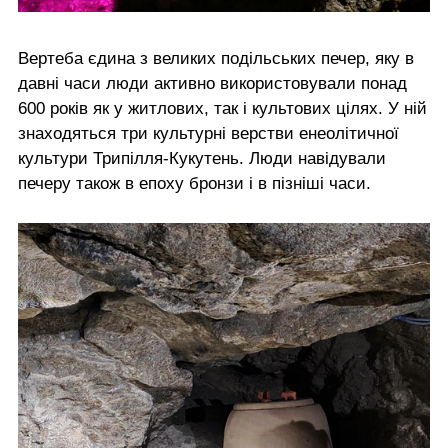
Вертеба єдина з великих подільських печер, яку в
давні часи люди активно використовували понад
600 років як у житлових, так і культових цілях. У ній
знаходяться три культурні верстви енеолітичної
культури Трипілля-Кукутень. Люди навідували
печеру також в епоху бронзи і в пізніші часи.