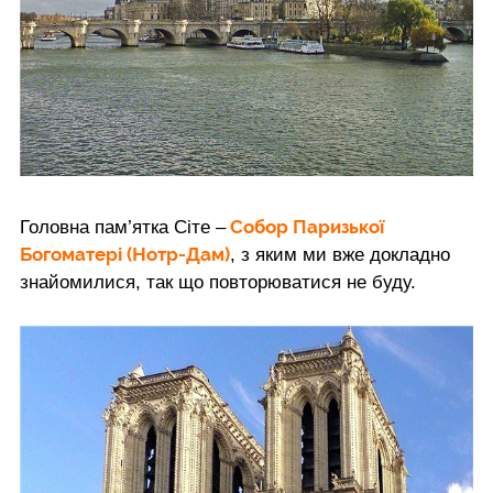
Собор Паризької
Головна пам’ятка Сіте –
Богоматері (Нотр-Дам)
, з яким ми вже докладно
знайомилися, так що повторюватися не буду.