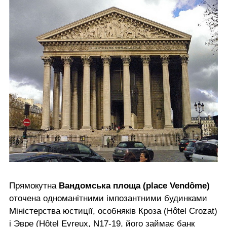
Прямокутна
Вандомська площа (place Vendôme)
оточена одноманітними імпозантними будинками
Міністерства юстиції, особняків Кроза (Hôtel Crozat)
і Эвре (Hôtel Evreux, N17-19, його займає банк