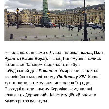
Неподалік, біля самого Лувра - площа і
палац Палі-
Руаяль (Palais Royal)
. Палац Палі-Руаяль колись
називався Палацом кардинала, він був
побудований для
Ришелье
. Умираючи, кардинал
заповів його малолітньому
Людовику XIV
. Королі
тут не жили, зате зупинялися члени їх родин.
Сьогодні в колишньому Королівському палаці
працюють Державний і Конституційний ради та
Міністерство культури.