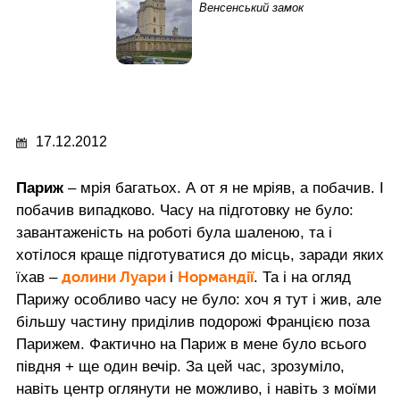
Венсенський замок
17.12.2012
Париж
– мрія багатьох. А от я не мріяв, а побачив. І
побачив випадково. Часу на підготовку не було:
завантаженість на роботі була шаленою, та і
хотілося краще підготуватися до місць, заради яких
долини Луари
Нормандії
їхав –
і
. Та і на огляд
Парижу особливо часу не було: хоч я тут і жив, але
більшу частину приділив подорожі Францією поза
Парижем. Фактично на Париж в мене було всього
півдня + ще один вечір. За цей час, зрозуміло,
навіть центр оглянути не можливо, і навіть з моїми