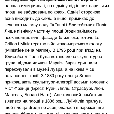
площа симетрична і, на відміну від інших паризьких
площ, не забудована по краях. Однієї стороною
вона виходить до
Сени
, а іншої примикає до
зеленого масиву саду Тюїльрі і Єлисейських Полів.
Лише північну частину площі Згоди займають
неоклпсицистичні фасади-близнюки, готель Le
Crillon і Міністерство військово-морського флоту
(Ministère de la Marine). В 1795 році при в'їзді на
Єлисейські Поля була встановлена скульптурна
група, відома як «коні Марлі». Зараз оригінали
перекочували в музей Лувра, а на їхнім місці
встановлені копії. З 1830 року площа Згоди
прикрашають скульптури-алегорії восьми головних
міст Франції (Брест, Руан, Лілль, Страсбург, Ліон,
Марсель, Бордо і Нант). Але головний пам'ятник
з'явився на площі в 1836 році. Луї-Філіп прагнув,
щоб площа Згоди не асоціювалася в парижан ні з
революційними подіями, ні з монархічними ідеями.