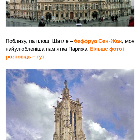
беффруа Сен-Жак
Поблизу, па площі Шатле –
, моя
Більше фото і
найулюбленіша пам’ятка Парижа.
розповідь – тут
.