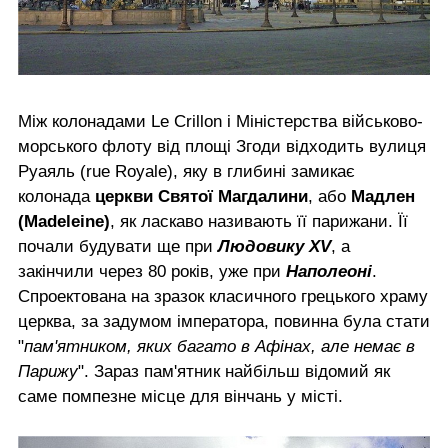
Між колонадами Le Crillon і Міністерства військово-
морського флоту від площі Згоди відходить вулиця
Руаяль (rue Royale), яку в глибині замикає
колонада
церкви Святої Магдалини
, або
Мадлен
(Madeleine)
, як ласкаво називають її парижани. Її
почали будувати ще при
Людовику XV
, а
закінчили через 80 років, уже при
Наполеоні
.
Спроектована на зразок класичного грецького храму
церква, за задумом імператора, повинна була стати
"
пам'ятником, яких багато в Афінах, але немає в
Парижу
". Зараз пам'ятник найбільш відомий як
саме помпезне місце для вінчань у місті.