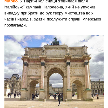
Марко
. У Парижі колісниця з’явилася після
італійської кампанії Наполеона, який не упускав
випадку прибрати до рук твору мистецтва всіх
часів і народів, здатні послужити справі імперської
пропаганди.