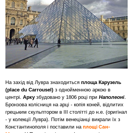
На захід від Лувра знаходиться
площа Карузель
(place du Carrousel)
з однойменною аркою в
центрі.
Арку
збудовано у 1806 році при
Наполеоні
.
Бронзова колісниця на арці - копія коней, відлитих
грецьким скульптором в III столітті до н.е. (оригінал
- у колекції Лувра). Потім венеціанці викрали їх з
площі Сан-
Константинополя і поставили на