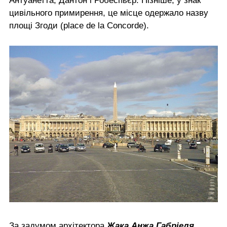
Антуанетта, Дантон і Робеспьєр. Пізніше, у знак
цивільного примирення, це місце одержало назву
площі Згоди (place de la Concorde).
За задумом архітектора
Жака Анжа Габріеля
,