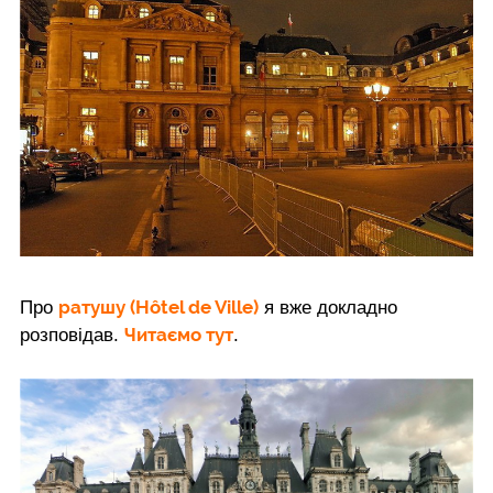
ратушу (Hôtel de Ville
)
Про
я вже докладно
Читаємо тут
розповідав.
.