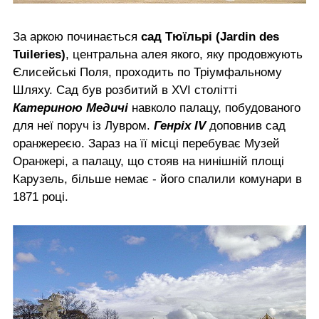
За аркою починається
сад Тюїльрі (Jardin des
Tuileries)
, центральна алея якого, яку продовжують
Єлисейські Поля, проходить по Тріумфальному
Шляху. Сад був розбитий в XVI столітті
Катериною Медичі
навколо палацу, побудованого
для неї поруч із Лувром.
Генріх IV
доповнив сад
оранжереєю. Зараз на її місці перебуває Музей
Оранжері, а палацу, що стояв на нинішній площі
Карузель, більше немає - його спалили комунари в
1871 році.