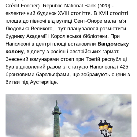
Crédit Foncier). Republic National Bank (N20) -
еклектичний будинок XVIII століття. В XVII столітті
площа до півночі від вулиці Сент-Оноре мала ім'я
Людовика Великого, і тут планувалося розмістити
будинку Академії і Королівської бібліотеки. При
Наполеоні в центрі площі встановили
Вандомську
колону
, відлиту з росіян і австрійських гармат.
Знесений комунарами стовп при Третій республіці
був відновлений разом зі статуєю Наполеона і 425
бронзовими барельєфами, що зображують сцени з
битви під Аустерліце.