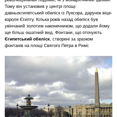
Тому він установив у центрі площі
давньоєгипетський обеліск із Луксора, дарунок віце-
короля Єгипту. Кілька років назад обеліск був
увінчаний золотим наконечником, що додали йому
ще більш ошатний вид. Фонтани, що оточують
Єгипетський обеліск
, створені за зразком
фонтанів на площі Святого Петра в Римі: