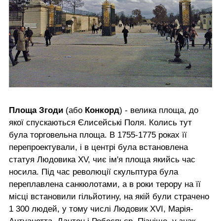
Площа Згоди
(або
Конкорд
) - велика площа, до
якої спускаються Єлисейські Поля. Колись тут
була торговельна площа. В 1755-1775 роках її
перепроектували, і в центрі була встановлена
статуя Людовика XV, чиє ім'я площа якийсь час
носила. Під час революції скульптура була
переплавлена санкюлотами, а в роки терору на її
місці встановили гільйотину, на якій були страчено
1 300 людей, у тому числі Людовик XVI, Марія-