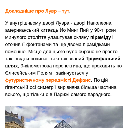
Докладніше про Лувр – тут
.
У внутрішньому дворі Лувра - дворі Наполеона,
американський китаєць Йо Минг Пий у 90-ті роки
минулого століття улаштував скляну
піраміду
і
оточив її фонтанами та ще двома пірамідками
поменше. Місце для цього було обрано не просто
так: звідси починається так званий
Тріумфальний
шлях
, 9-кілометрова перспектива, що проходить по
Єлисейським Полям і закінчується у
футуристичному передмісті Дефанс
. По цій
гігантській осі симетрії вирівняна більша частина
всього, що тільки є в Парижі самого парадного.