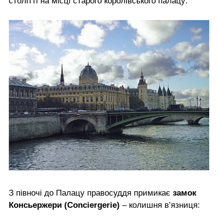
столітті на місці старого королівського палацу:
З півночі до Палацу правосуддя примикає
замок
Консьержери (Conciergerie)
– колишня в’язниця: