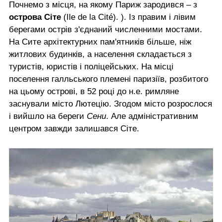
Почнемо з місця, на якому Париж зародився – з
острова Сіте
(Ile de la Cité). ). Із правим і лівим
берегами острів з'єднаний численними мостами.
На Сите архітектурних пам'ятників більше, ніж
житлових будинків, а населення складається з
туристів, юристів і поліцейських. На місці
поселення галльського племені паризіїв, розбитого
на цьому острові, в 52 році до н.е. римляне
заснували місто Лютецію. Згодом місто розрослося
і вийшло на береги
Сени
. Але адміністративним
центром завжди залишався Сіте.