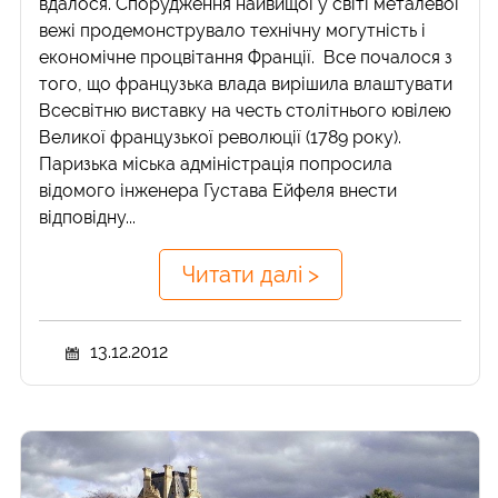
вдалося. Спорудження найвищої у світі металевої
вежі продемонструвало технічну могутність і
економічне процвітання Франції. Все почалося з
того, що французька влада вирішила влаштувати
Всесвітню виставку на честь столітнього ювілею
Великої французької революції (1789 року).
Паризька міська адміністрація попросила
відомого інженера Густава Ейфеля внести
відповідну...
Читати далі >
13.12.2012