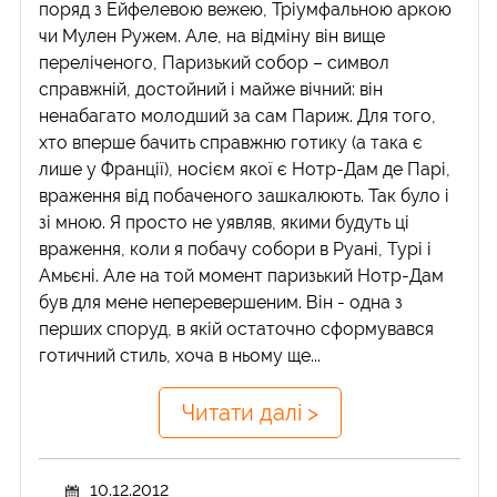
поряд з Ейфелевою вежею, Тріумфальною аркою
чи Мулен Ружем. Але, на відміну він вище
переліченого, Паризький собор – символ
справжній, достойний і майже вічний: він
ненабагато молодший за сам Париж. Для того,
хто вперше бачить справжню готику (а така є
лише у Франції), носієм якої є Нотр-Дам де Парі,
враження від побаченого зашкалюють. Так було і
зі мною. Я просто не уявляв, якими будуть ці
враження, коли я побачу собори в Руані, Турі і
Амьєні. Але на той момент паризький Нотр-Дам
був для мене неперевершеним. Він - одна з
перших споруд, в якій остаточно сформувався
готичний стиль, хоча в ньому ще...
Читати далі >
10.12.2012