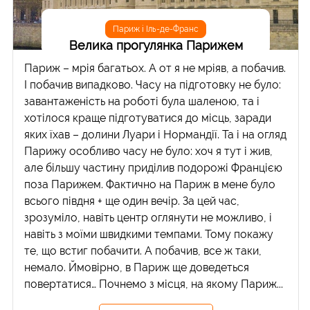
Париж і Іль-де-Франс
Велика прогулянка Парижем
Париж – мрія багатьох. А от я не мріяв, а побачив.
І побачив випадково. Часу на підготовку не було:
завантаженість на роботі була шаленою, та і
хотілося краще підготуватися до місць, заради
яких їхав – долини Луари і Нормандії. Та і на огляд
Парижу особливо часу не було: хоч я тут і жив,
але більшу частину приділив подорожі Францією
поза Парижем. Фактично на Париж в мене було
всього півдня + ще один вечір. За цей час,
зрозуміло, навіть центр оглянути не можливо, і
навіть з моїми швидкими темпами. Тому покажу
те, що встиг побачити. А побачив, все ж таки,
немало. Ймовірно, в Париж ще доведеться
повертатися… Почнемо з місця, на якому Париж...