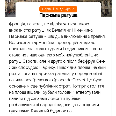
Париж і Іль-де-Франс
Паризька ратуша
Франція, на жаль, не відрізняється такою
виразністю ратуш, як Бельгія чи Німеччина.
Паризька ратуша – швидше виключення з правил.
Величезна, гармонійна, пропорційна, вдало
прикрашена скульптурами і годинником – вона
стала не лише однією з моїх найулюбленіших
ратуш Європи, але й другою після беффруа Сен-
Жак спорудою Парижу. Пішохідна площа, на якій
розташована паризька ратуша, у середньовіччі
називалася Гревською (place de Grève). Це було
основне місце публічних страт. Чотири століття
на площі вішали, рубали голови, четвертували і
палили під схвальні лементи публіки,
розбавляючи ці народні видовища народними
гуляннями. Головний будинок на...