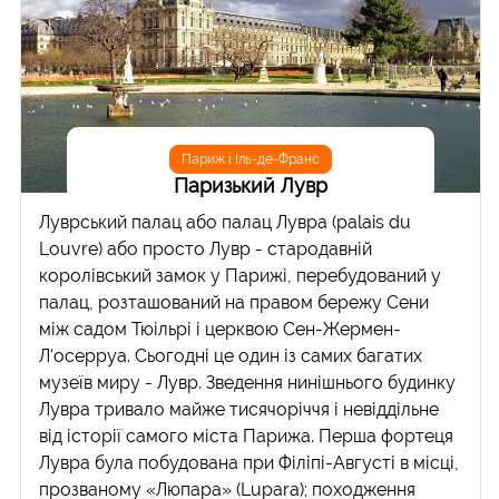
Париж і Іль-де-Франс
Паризький Лувр
Луврський палац або палац Лувра (palais du
Louvre) або просто Лувр - стародавній
королівський замок у Парижі, перебудований у
палац, розташований на правом бережу Сени
між садом Тюільрі і церквою Сен-Жермен-
Л'осерруа. Сьогодні це один із самих багатих
музеїв миру - Лувр. Зведення нинішнього будинку
Лувра тривало майже тисячоріччя і невіддільне
від історії самого міста Парижа. Перша фортеця
Лувра була побудована при Філіпі-Августі в місці,
прозваному «Люпара» (Lupara); походження