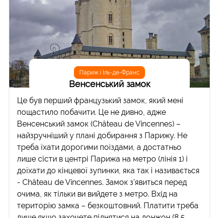
Париж і Іль-де-Франс
Венсенський замок
Це був перший французький замок, який мені
пощастило побачити. Це не дивно, адже
Венсенський замок (Château de Vincennes) –
найзручніший у плані добирання з Парижу. Не
треба їхати дорогими поїздами, а достатньо
лише сісти в центрі Парижа на метро (лінія 1) і
доїхати до кінцевої зупинки, яка так і називається
- Château de Vincennes. Замок з’явиться перед
очима, як тільки ви вийдете з метро. Вхід на
територію замка – безкоштовний. Платити треба
лише якщо захочете піднятися на донжон (8,5