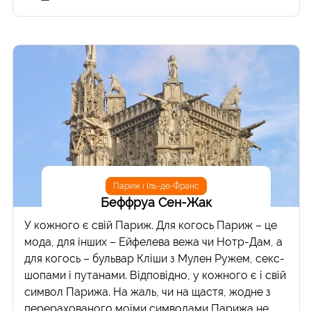
Париж і Іль-де-Франс
Беффруа Сен-Жак
У кожного є свій Париж. Для когось Париж – це
мода, для інших – Ейфелева вежа чи Нотр-Дам, а
для когось – бульвар Кліши з Мулен Ружем, секс-
шопами і путанами. Відповідно, у кожного є і свій
символ Парижа. На жаль, чи на щастя, жодне з
перерахованого моїми символами Парижа не