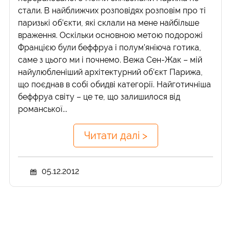
стали. В найближчих розповідях розповім про ті
паризькі об’єкти, які склали на мене найбільше
враження. Оскільки основною метою подорожі
Францією були беффруа і полум’яніюча готика,
саме з цього ми і почнемо. Вежа Сен-Жак – мій
найулюбленіший архітектурний об’єкт Парижа,
що поєднав в собі обидві категорії. Найготичніша
беффруа світу – це те, що залишилося від
романської...
Читати далі >
05.12.2012