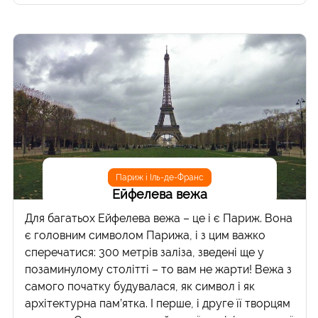
Париж і Іль-де-Франс
Ейфелева вежа
Для багатьох Ейфелева вежа – це і є Париж. Вона
є головним символом Парижа, і з цим важко
сперечатися: 300 метрів заліза, зведені ще у
позаминулому столітті – то вам не жарти! Вежа з
самого початку будувалася, як символ і як
архітектурна пам’ятка. І перше, і друге її творцям