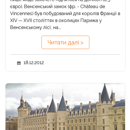
євро). Венсенський замок (фр. - Château de
Vincennes) був побудований для королів Франції в
XIV — XVII століттях в околицях Парижа у
Венсенському лісі, на...
Читати далі >
18.12.2012