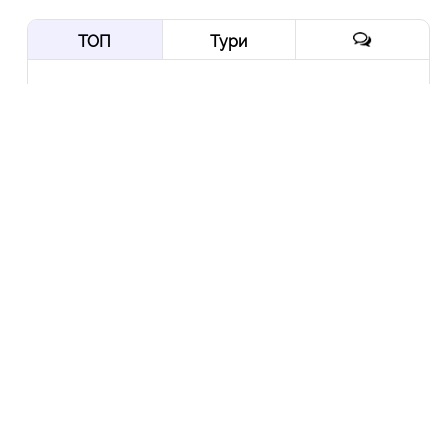
ТОП
Тури
Нордична мрія: від
Трансільванії до Ірландії
через Скандинавію і край
Арктики
10 Вер
Йорданія-2022: давні міста,
біблійні герої, Мертве море,
пустелі та легендарна
Петра
10 Гру
Експедиція в Колумбію:
Амазонія, кольорові річки і
міста