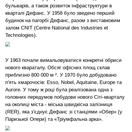
бульварів, а також розвиток інфраструктури в
кварталі Дефанс. У 1958 було зведено перший
будинок на пагорбі Дефанс, разом з виставковим
залом CNIT (Centre National des Industries et
Technologies).
У 1963 почали вимальовуватися конкретні обриси
нового квараталу. Обсяг офісних площ склав
приблизно 800 000 м ². У 1970 було добудовано
п'ять хмарочосів: Esso, Nobel, Aquitaine, Europe та
Aurore. У тому ж році була реалізована одна з
головних передумов побудови нового Сіті-кварталу
на околиці міста - міська швидкісна залізниця
(RER), яка з'єднує Дефанс зі станціями «Обер» (у
Паризької Опери) та «Тріумфальна арка».