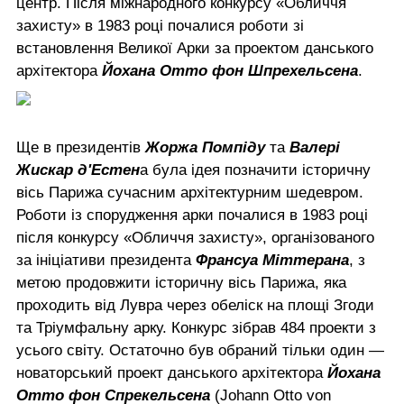
центр. Після міжнародного конкурсу «Обличчя
захисту» в 1983 році почалися роботи зі
встановлення Великої Арки за проектом данського
архітектора
Йохана Отто фон Шпрехельсена
.
Ще в президентів
Жоржа Помпіду
та
Валері
Жискар д'Естен
а була ідея позначити історичну
вісь Парижа сучасним архітектурним шедевром.
Роботи із спорудження арки почалися в 1983 році
після конкурсу «Обличчя захисту», організованого
за ініціативи президента
Франсуа Міттерана
, з
метою продовжити історичну вісь Парижа, яка
проходить від Лувра через обеліск на площі Згоди
та Тріумфальну арку. Конкурс зібрав 484 проекти з
усього світу. Остаточно був обраний тільки один —
новаторський проект данського архітектора
Йохана
Отто фон Спрекельсена
(Johann Otto von