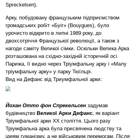
Spreckelsen).
Арку, побудовану французьким підприємством
громадських робіт «Буіг» (Bouygues), було
урочисто відкрито в липні 1989 року, до
двохсотріччя Французької революції, а також з
нагоди саміту Великої сімки. Оскільки Велика Арка
розташована на східно-західній історичній осі
Парижа, її видно через Тріумфальну арку і «Малу
тріумфальну арку» у парку Тюїльрі.
Вид на Дефанс від Триумфальної арки:
Йохан Отто фон Спрекельсен
задумав
будівництво
Великої Арки Дефанс
, як варіант
Тріумфальної арки XX століття. Цього разу
Тріумфальна арка була присвячена людству та
ідеям гуманізму, а не військовим перемогам. Після