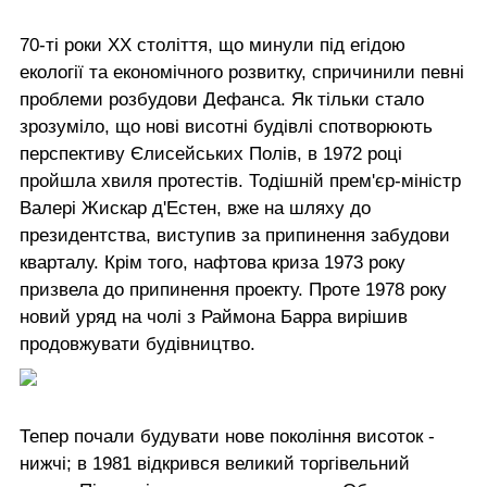
70-ті роки ХХ століття, що минули під егідою
екології та економічного розвитку, спричинили певні
проблеми розбудови Дефанса. Як тільки стало
зрозуміло, що нові висотні будівлі спотворюють
перспективу Єлисейських Полів, в 1972 році
пройшла хвиля протестів. Тодішній прем'єр-міністр
Валері Жискар д'Естен, вже на шляху до
президентства, виступив за припинення забудови
кварталу. Крім того, нафтова криза 1973 року
призвела до припинення проекту. Проте 1978 року
новий уряд на чолі з Раймона Барра вирішив
продовжувати будівництво.
Тепер почали будувати нове покоління висоток -
нижчі; в 1981 відкрився великий торгівельний