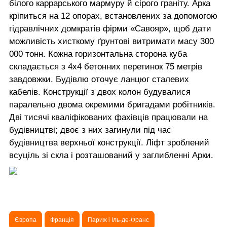
білого каррарського мармуру й сірого граніту. Арка
кріпиться на 12 опорах, встановлених за допомогою
гідравлічних домкратів фірми «Савояр», щоб дати
можливість хисткому ґрунтові витримати масу 300
000 тонн. Кожна горизонтальна сторона куба
складається з 4x4 бетонних перетинок 75 метрів
завдовжки. Будівлю оточує ланцюг сталевих
кабелів. Конструкції з двох колон будувалися
паралельно двома окремими бригадами робітників.
Дві тисячі кваліфікованих фахівців працювали на
будівництві; двоє з них загинули під час
будівництва верхньої конструкції. Ліфт зроблений
всуціль зі скла і розташований у заглибленні Арки.
Європа
Франція
Париж і Іль-де-Франс