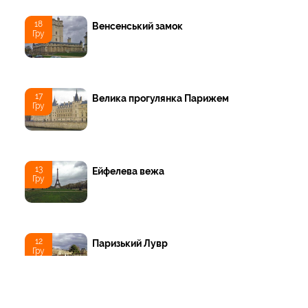
18
Венсенський замок
Гру
17
Велика прогулянка Парижем
Гру
13
Ейфелева вежа
Гру
12
Паризький Лувр
Гру