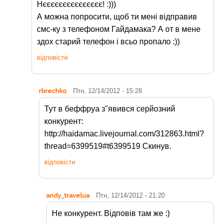
Нєєєєєєєєєєєєєєє! :)))
А можна попросити, щоб ти мені відправив
смс-ку з телефоном Гайдамака? А от в мене
здох старий телефон і всьо пропало :))
відповісти
rbrechko
Птн, 12/14/2012 - 15:28
Тут в беффруа з"явився серйозний
конкурент:
http://haidamac.livejournal.com/312863.html?
thread=6399519#t6399519 Скинув.
відповісти
andy_travelua
Птн, 12/14/2012 - 21:20
Не конкурент. Відповів там же :)