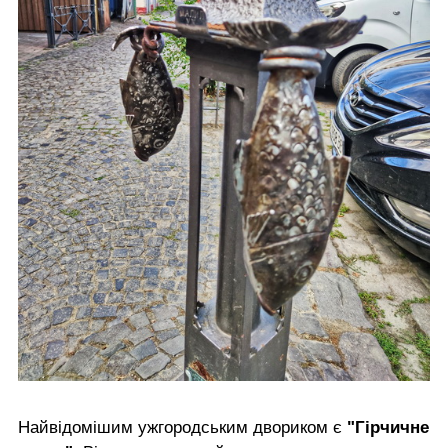
Найвідомішим ужгородським двориком є
"Гірчичне