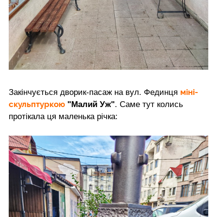
міні-
Закінчується дворик-пасаж на вул. Фединця
скульптуркою
"Малий Уж"
. Саме тут колись
протікала ця маленька річка: