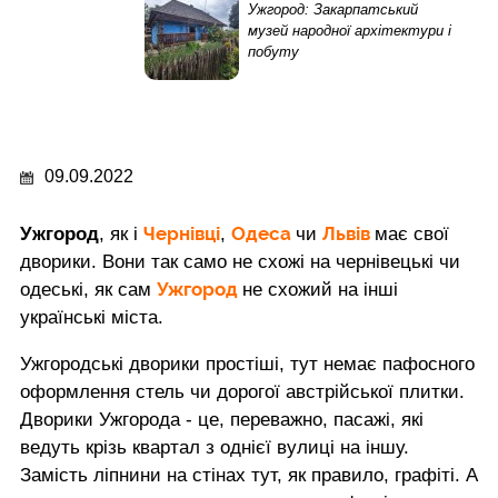
Ужгород: Закарпатський
музей народної архітектури і
побуту
09.09.2022
Чернівці
Одеса
Львів
Ужгород
, як і
,
чи
має свої
дворики. Вони так само не схожі на чернівецькі чи
Ужгород
одеські, як сам
не схожий на інші
українські міста.
Ужгородські дворики простіші, тут немає пафосного
оформлення стель чи дорогої австрійської плитки.
Дворики Ужгорода - це, переважно, пасажі, які
ведуть крізь квартал з однієї вулиці на іншу.
Замість ліпнини на стінах тут, як правило, графіті. А