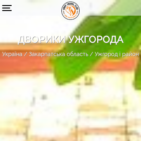
ДВОРИКИ УЖГОРОДА
Україна
Закарпатська область
Ужгород і район