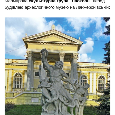
Мармурова
скульптурна група "Лаокоон"
перед
будівлею археологічного музею на Ланжеронівській: