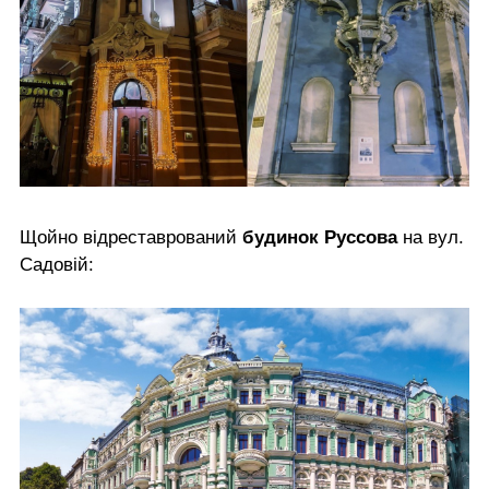
Щойно відреставрований
будинок Руссова
на вул.
Садовій: