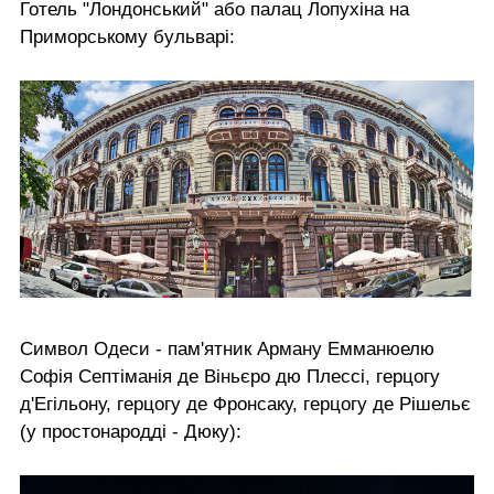
Готель "Лондонський" або палац Лопухіна на
Приморському бульварі:
Символ Одеси - пам'ятник Арману Емманюелю
Софія Септіманія де Віньєро дю Плессі, герцогу
д'Егільону, герцогу де Фронсаку, герцогу де Рішельє
(у простонародді - Дюку):