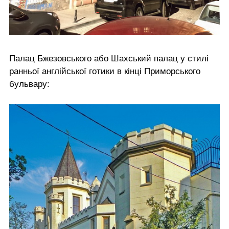
Палац Бжезовського або Шахський палац у стилі
ранньої англійської готики в кінці Приморського
бульвару: