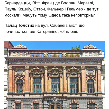
Бернардацци, Вітт, Франц де Воллан, Маразлі,
Пауль Коцебу, Оттон, Фельнер і Гельмер - де тут
москалі? Мабуть тому Одеса така неповторна?
Палац Толстих
на вул. Сабанеїв міст, що
починається від Катеринінської площі: