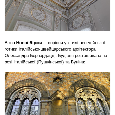
Вікна
Нової біржи
- творіння у стилі венеційської
готики італійсько-швейцарського архітектора
Олександра Бернардацці. Будівля розташована на
розі Італійської (Пушкінської) та Буніна: