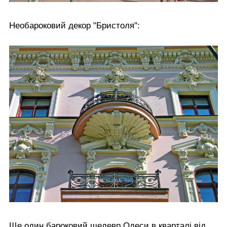
Необароковий декор "Бристоля":
Ще один бароковий шедевр Одеси в кварталі від