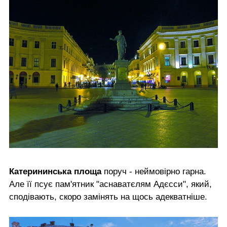
Катерининська площа
поруч - неймовірно гарна.
Але її псує пам'ятник "аснаватєлям Адєсси", який,
сподівають, скоро замінять на щось адекватніше.