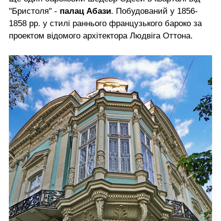
"Бристоля" -
палац Абази
. Побудований у 1856-
1858 рр. у стилі раннього французького бароко за
проектом відомого архітектора Людвіга Оттона.