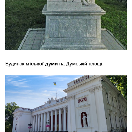
Будинок
міської думи
на Думській площі: