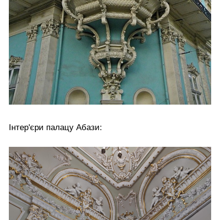
Інтер'єри палацу Абази: