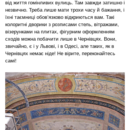
від життя гомінливих вулиць. Там завжди затишно і
незвично. Треба лише мати трохи часу й бажання, і
їхні таємниці обов’язково відкриються вам. Такі
колоритні дворики з розписами стель, вітражами,
візерунками на плитах, фігурним оформленням
сходів можна побачити лише в Чернівцях. Вони,
звичайно, є і у Львові, і в Одесі, але таких, як в
Чернівцях немає ніде! Не вірите, переконайтесь
самі!