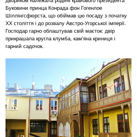
двориком належала родині крайового президента
Буковини принца Конрада фон Гогенлое
Шіллінгсфюрста, що обіймав цю посаду з початку
ХХ століття і до розвалу Австро-Угорської імперії.
Господар гарно облаштував свій маєток: двір
прикрашала кругла клумба, кам’яна криниця і
гарний садочок.