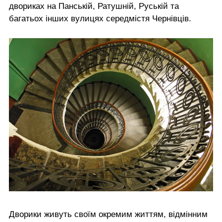
двориках на Панській, Ратушній, Руській та
багатьох інших вулицях середмістя Чернівців.
Дворики живуть своїм окремим життям, відмінним