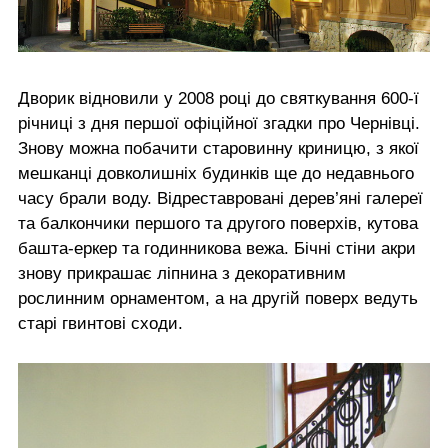
Дворик відновили у 2008 році до святкування 600-ї
річниці з дня першої офіційної згадки про Чернівці.
Знову можна побачити старовинну криницю, з якої
мешканці довколишніх будинків ще до недавнього
часу брали воду. Відреставровані дерев’яні галереї
та балкончики першого та другого поверхів, кутова
башта-еркер та годинникова вежа. Бічні стіни акри
знову прикрашає ліпнина з декоративним
рослинним орнаментом, а на другій поверх ведуть
старі гвинтові сходи.