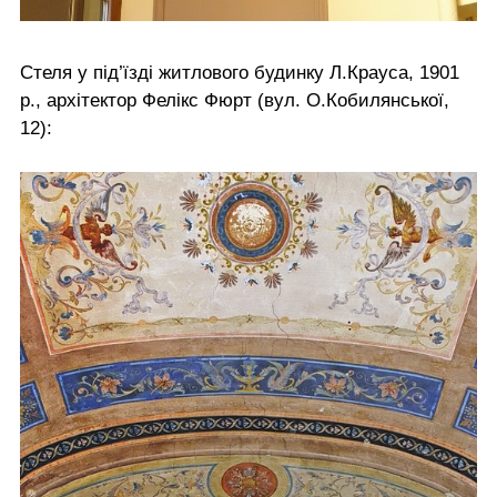
Стеля у під’їзді житлового будинку Л.Крауса, 1901
р., архітектор Фелікс Фюрт (вул. О.Кобилянської,
12):