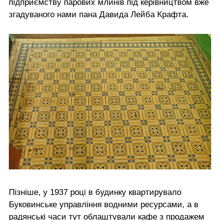
підприємству парових млинів під керівництвом вже
згадуваного нами пана Давида Лейба Крафта.
Пізніше, у 1937 році в будинку квартирувало
Буковинське управління водними ресурсами, а в
радянські часи тут облаштували кафе з продажем