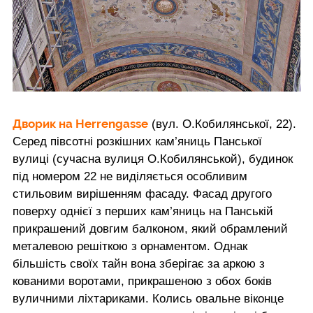
Дворик на Herrengasse
(вул. О.Кобилянської, 22).
Серед півсотні розкішних кам’яниць Панської
вулиці (сучасна вулиця О.Кобилянськой), будинок
під номером 22 не виділяється особливим
стильовим вирішенням фасаду. Фасад другого
поверху однієї з перших кам’яниць на Панській
прикрашений довгим балконом, який обрамлений
металевою решіткою з орнаментом. Однак
більшість своїх тайн вона зберігає за аркою з
кованими воротами, прикрашеною з обох боків
вуличними ліхтариками. Колись овальне віконце