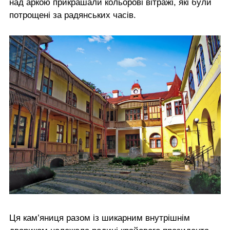
над аркою прикрашали кольорові вітражі, які були
потрощені за радянських часів.
Ця кам’яниця разом із шикарним внутрішнім