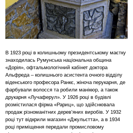
В 1923 році в колишньому президентському маєтку
знаходилась Румунська національна община
«Дорія», офтальмологічний кабінет доктора
Альфреда – колишнього асистента очного відділу
віденського професора Ранкє, жіноча перукарня, де
фарбували волосся та робили манікюр, а також
друкарня «Лучаферул». У 1926 році в будівлі
розмістилася фірма «Рариц», що здійснювала
продаж різноманітних дерев’яних виробів. У 1932
році тут відкрили магазин «Джульєтта», а в 1934
році приміщення передали промисловому