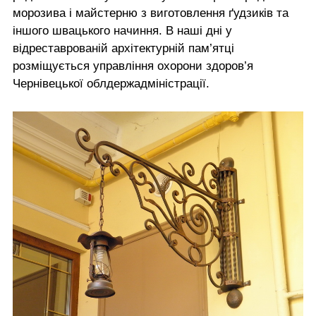
морозива і майстерню з виготовлення ґудзиків та
іншого швацького начиння. В наші дні у
відреставрованій архітектурній пам’ятці
розміщується управління охорони здоров’я
Чернівецької облдержадміністрації.