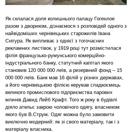
Як склалася доля колишнього палацу Гогенлое
разом з двориком, дізнаємося з розповідей одного з
найвідоміших чернівецьких старожилів Івана
Снігура. Як випливає з однієї з тогочасних
рекламних листівок, у 1919 році тут розмістилася
філія французько-румунського комерційно-
індустріального банку, статутний капітал якого
становив 120 000 000 леїв, а резервний фонд – 15
000 000 леїв. Банк мав 16 філій у різних державах,
а його чернівецькою філією керував спадкоємець
великого промислового підприємства парових
млинів Давид Лейб Крафт. Того ж року в будівлі
діяло ательє закрою чоловічого одягу, власником
якого був В.Струм. Одяг можна було замовити
виключно модерний: як зі свого матеріалу, так і з
матеріалу власника.