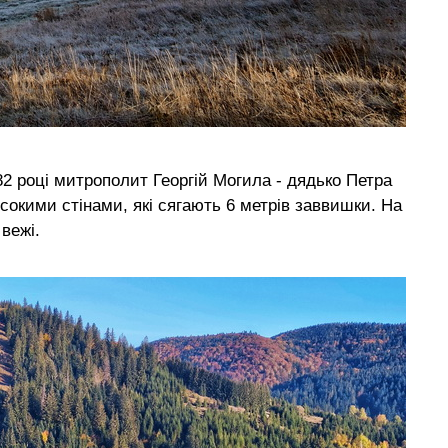
2 році митрополит Георгій Могила - дядько Петра
окими стінами, які сягають 6 метрів заввишки. На
вежі.