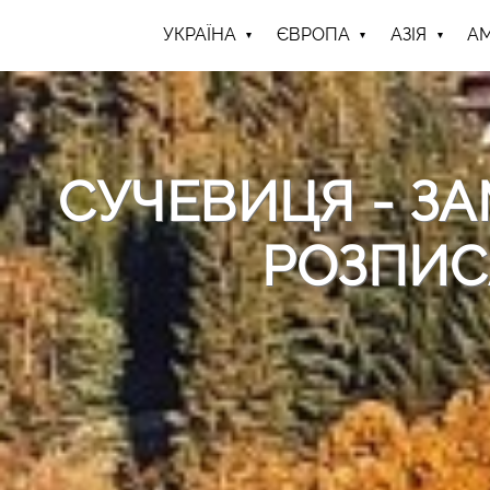
УКРАЇНА
ЄВРОПА
АЗІЯ
А
СУЧЕВИЦЯ - З
РОЗПИС