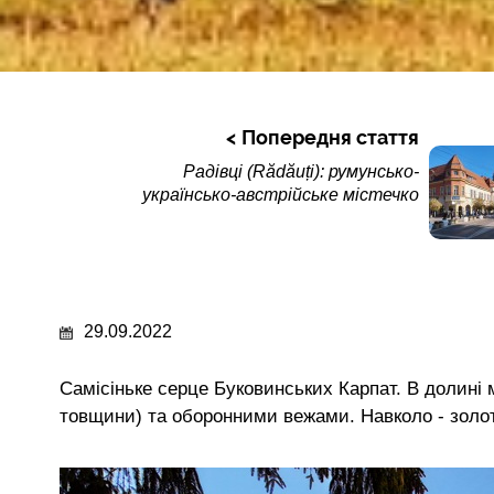
Попередня стаття
Радівці (Rădăuți): румунсько-
українсько-австрійське містечко
29.09.2022
Самісіньке серце Буковинських Карпат. В долині 
товщини) та оборонними вежами. Навколо - золот