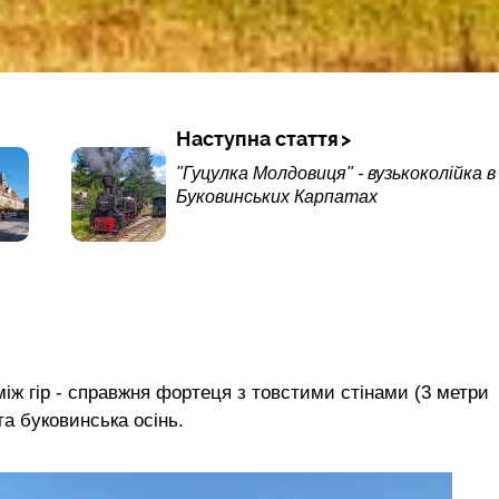
Наступна стаття
"Гуцулка Молдовиця" - вузькоколійка в
Буковинських Карпатах
між гір - справжня фортеця з товстими стінами (3 метри
а буковинська осінь.