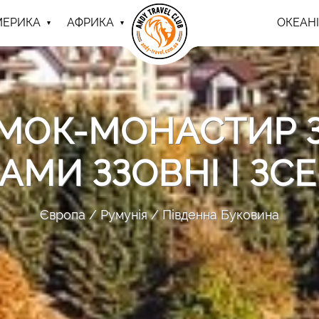
МЕРИКА
АФРИКА
ОКЕАНІ
АМОК-МОНАСТИР 
АМИ ЗЗОВНІ І ЗС
Європа
Румунія
Південна Буковина