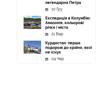
легендарна Петра
10 Гру
Експедиція в Колумбію:
Амазонія, кольорові
річки і міста
21 Вер
Курдистан: перша
подорож до країни, якої
не існує
04 Чер