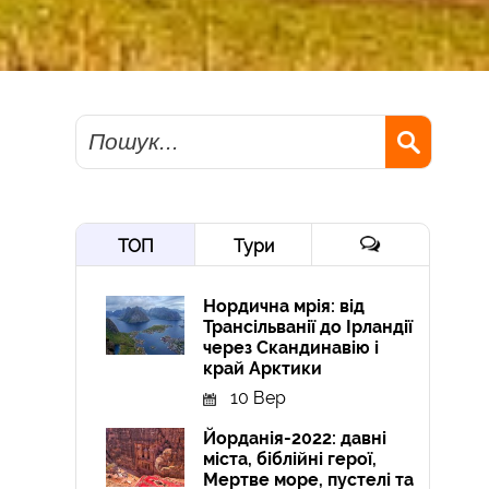
Пошук
ТОП
Тури
Нордична мрія: від
Трансільванії до Ірландії
через Скандинавію і
край Арктики
10 Вер
Йорданія-2022: давні
міста, біблійні герої,
Мертве море, пустелі та