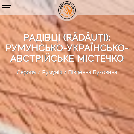
РАДІВЦІ (RĂDĂUȚI):
РУМУНСЬКО-УКРАЇНСЬКО-
АВСТРІЙСЬКЕ МІСТЕЧКО
Європа
Румунія
Південна Буковина