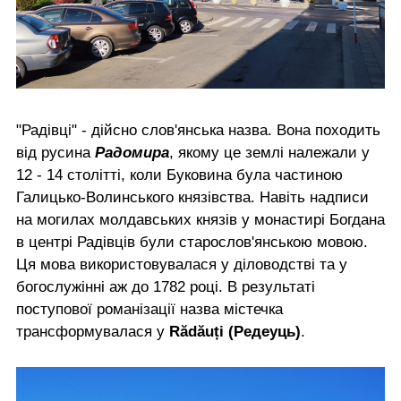
"Радівці" - дійсно слов'янська назва. Вона походить
від русина
Радомира
, якому це землі належали у
12 - 14 столітті, коли Буковина була частиною
Галицько-Волинського князівства. Навіть надписи
на могилах молдавських князів у монастирі Богдана
в центрі Радівців були старослов'янською мовою.
Ця мова використовувалася у діловодстві та у
богослужінні аж до 1782 році. В результаті
поступової романізації назва містечка
трансформувалася у
Rădăuți (Редеуць)
.