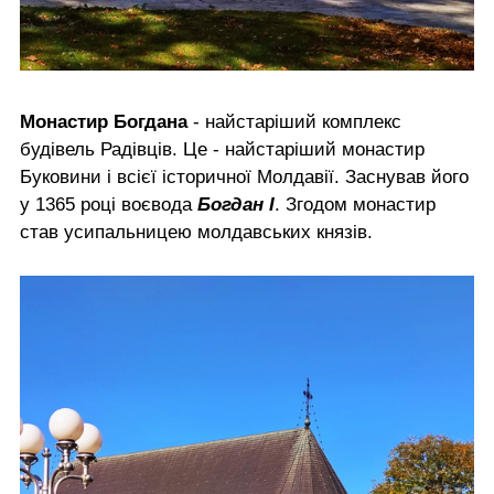
Монастир Богдана
- найстаріший комплекс
будівель Радівців. Це - найстаріший монастир
Буковини і всієї історичної Молдавії. Заснував його
у 1365 році воєвода
Богдан І
. Згодом монастир
став усипальницею молдавських князів.