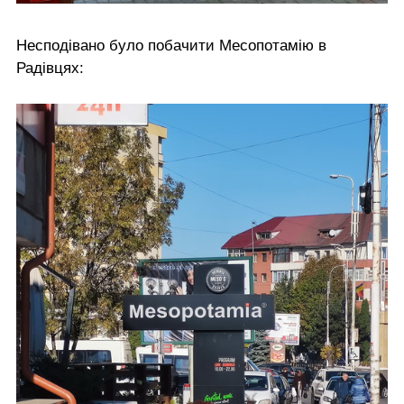
Несподівано було побачити Месопотамію в
Радівцях: