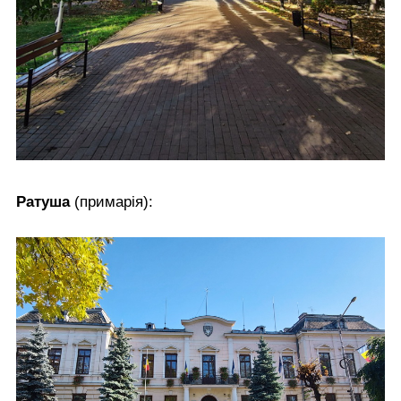
Ратуша
(примарія):