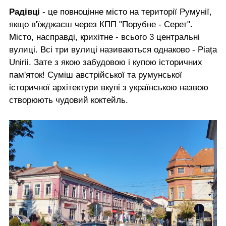
Радівці
- це повноцінне місто на території Румунії,
якщо в'їжджаєш через КПП "Порубне - Серет".
Місто, насправді, крихітне - всього 3 центральні
вулиці. Всі три вулиці називаються однаково - Piața
Unirii. Зате з якою забудовою і купою історичних
пам'яток! Суміш австрійської та румунської
історичної архітектури вкупі з українською назвою
створюють чудовий коктейль.