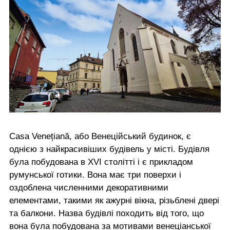
Casa Venețiană, або Венеційський будинок, є
однією з найкрасивіших будівель у місті. Будівля
була побудована в XVI столітті і є прикладом
румунської готики. Вона має три поверхи і
оздоблена численними декоративними
елементами, такими як ажурні вікна, різьблені двері
та балкони. Назва будівлі походить від того, що
вона була побудована за мотивами венеціанської