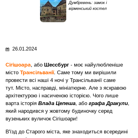
Думбревень: замок і
вірменський костел
26.01.2024
Сігішоара
, або
Шессбург
- моє найулюбленіше
Трансільванії
місто
. Саме тому ми вирішили
провести всі наші 4 ночі у Трансільванії саме
тут. Місто, насправді, мініатюрне. Але з яскравою
архітектурою і насиченою історією. Чого лише
варта історія
Влада Цепеша
, або
графа Дракули
,
який народився у жовтому будиночку серед
вузеньких вуличок Сігішоари!
В'їзд до Старого міста, яке знаходиться всередині