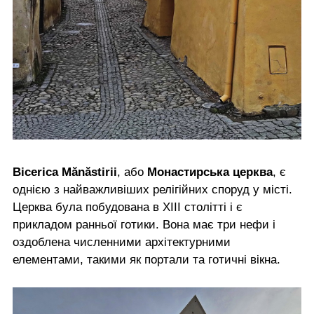
Bісerica Mănăstirii
, або
Монастирська церква
, є
однією з найважливіших релігійних споруд у місті.
Церква була побудована в XIII столітті і є
прикладом ранньої готики. Вона має три нефи і
оздоблена численними архітектурними
елементами, такими як портали та готичні вікна.