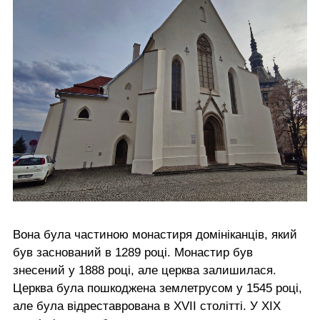
Вона була частиною монастиря домініканців, який
був заснований в 1289 році. Монастир був
знесений у 1888 році, але церква залишилася.
Церква була пошкоджена землетрусом у 1545 році,
але була відреставрована в XVII столітті. У XIX