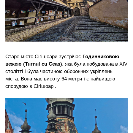
Старе місто Сігішоари зустрічає
Годинниковою
вежею (Turnul cu Ceas)
, яка була побудована в XIV
столітті і була частиною оборонних укріплень
міста. Вона має висоту 64 метри і є найвищою
спорудою в Сігішоарі.