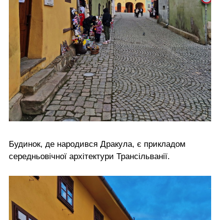
Будинок, де народився Дракула, є прикладом
середньовічної архітектури Трансільванії.