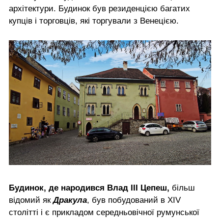
архітектури. Будинок був резиденцією багатих
купців і торговців, які торгували з Венецією.
Будинок, де народився Влад III Цепеш,
більш
відомий як
Дракула
, був побудований в XIV
столітті і є прикладом середньовічної румунської