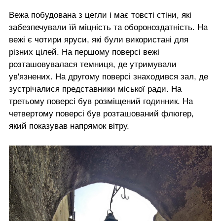
Вежа побудована з цегли і має товсті стіни, які
забезпечували їй міцність та обороноздатність. На
вежі є чотири яруси, які були використані для
різних цілей. На першому поверсі вежі
розташовувалася темниця, де утримували
ув'язнених. На другому поверсі знаходився зал, де
зустрічалися представники міської ради. На
третьому поверсі був розміщений годинник. На
четвертому поверсі був розташований флюгер,
який показував напрямок вітру.