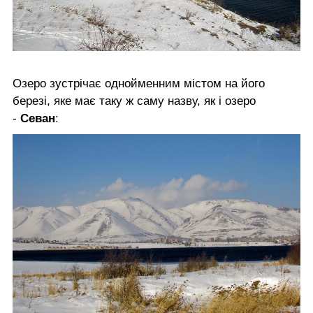
Озеро зустрічає однойменним містом на його
березі, яке має таку ж саму назву, як і озеро
-
Севан
: