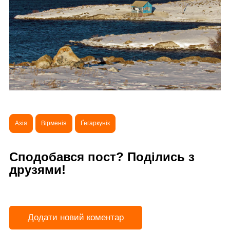
Азія
Вірменія
Ґегаркунік
Сподобався пост? Поділись з
друзями!
Додати новий коментар