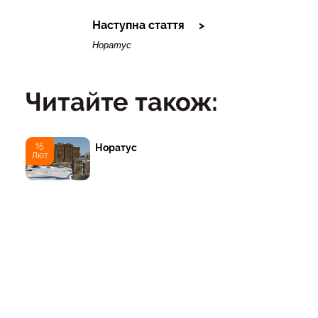
Наступна стаття
Норатус
Читайте також:
15
Норатус
Лют
14
Айраванк
Лют
12
Севанаванк
Лют