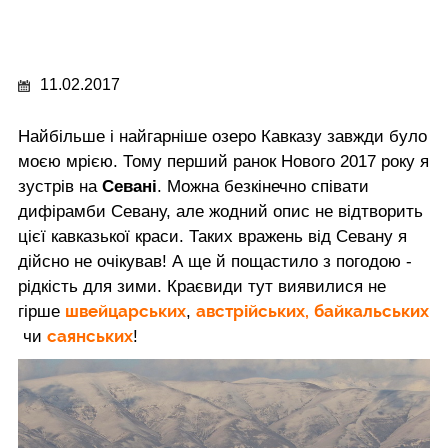
11.02.2017
Найбільше і найгарніше озеро Кавказу завжди було
моєю мрією. Тому перший ранок Нового 2017 року я
зустрів на
Севані
. Можна безкінечно співати
дифірамби Севану, але жодний опис не відтворить
цієї кавказької краси. Таких вражень від Севану я
дійсно не очікував! А ще й пощастило з погодою -
рідкість для зими. Краєвиди тут виявилися не
швейцарських
австрійських,
байкальських
гірше
,
саянських
чи
!