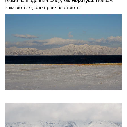
Їдемо на південний схід у бік
Норатуса
. Пейзаж
знімюються, але гірше не стають: