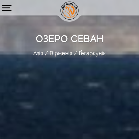
ОЗЕРО СЕВАН
Азія
Вірменія
Ґегаркунік