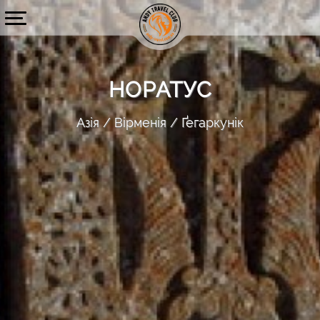
НОРАТУС
Азія
Вірменія
Ґегаркунік