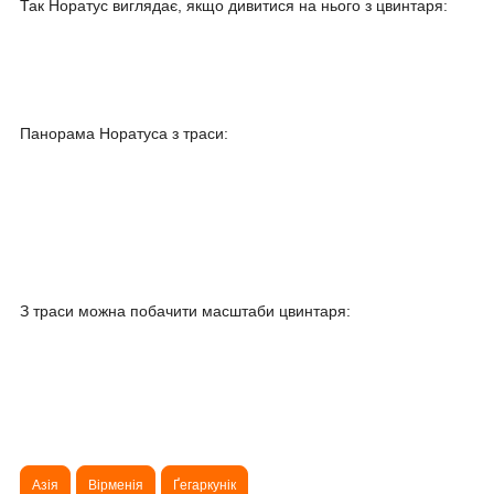
Так Норатус виглядає, якщо дивитися на нього з цвинтаря:
Панорама Норатуса з траси:
З траси можна побачити масштаби цвинтаря:
Азія
Вірменія
Ґегаркунік