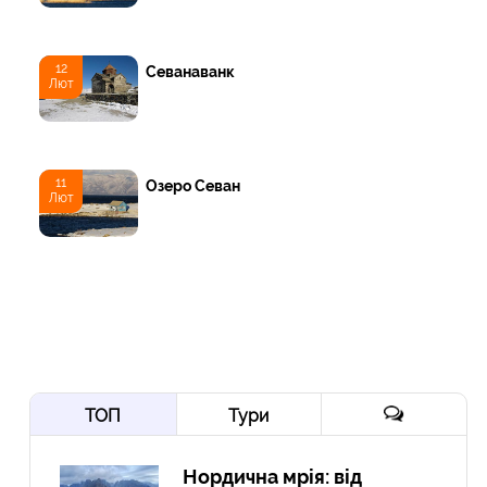
12
Севанаванк
Лют
11
Озеро Севан
Лют
ТОП
Тури
Нордична мрія: від