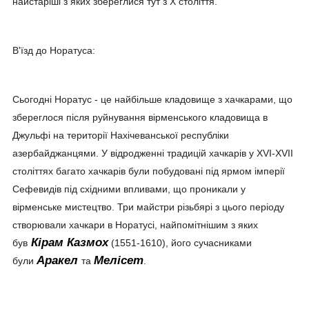
найстаріші з яких збереглися тут з Х століття.
В'їзд до Норатуса:
Сьогодні Норатус - це найбільше кладовище з хачкарами, що
збереглося після руйнування вірменського кладовища в
Джульфі на території Нахічеванської республіки
азербайджанцями. У відродженні традицій хачкарів у XVI-XVII
століттях багато хачкарів були побудовані під ярмом імперії
Сефевидів під східними впливами, що проникали у
вірменське мистецтво. Три майстри різьбярі з цього періоду
створювали хачкари в Норатусі, найпомітнішим з яких
Кірам Казмох
був
(1551-1610), його сучасниками
Аракел
Мелісет
були
та
.