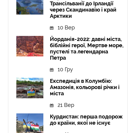
Трансільванії до Ірландії
через Скандинавію і край
Арктики
10 Вер
Йорданія-2022: давні міста,
біблійні герої, Мертве море,
пустелі та легендарна
Петра
10 Гру
Експедиція в Колумбію:
Амазонія, кольорові річки і
міста
21 Вер
Курдистан: перша подорож
до країни, якої не існує