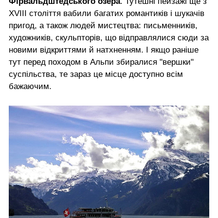
Фірвальдштедського озера
. Тутешні пейзажі ще з
XVIII століття вабили багатих романтиків і шукачів
пригод, а також людей мистецтва: письменників,
художників, скульпторів, що відправлялися сюди за
новими відкриттями й натхненням. І якщо раніше
тут перед походом в Альпи збиралися "вершки"
суспільства, те зараз це місце доступно всім
бажаючим.