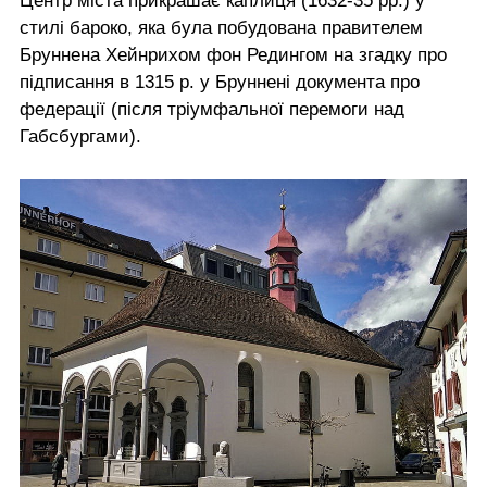
Центр міста прикрашає каплиця (1632-35 рр.) у
стилі бароко, яка була побудована правителем
Бруннена Хейнрихом фон Редингом на згадку про
підписання в 1315 р. у Бруннені документа про
федерації (після тріумфальної перемоги над
Габсбургами).