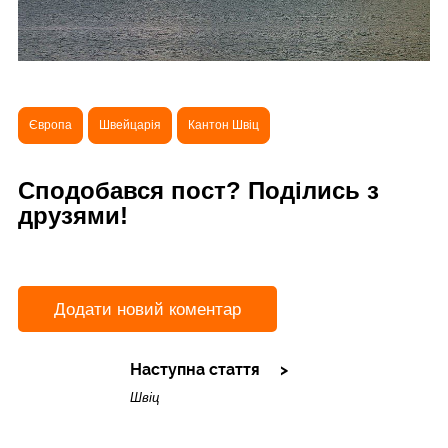
Європа
Швейцарія
Кантон Швіц
Сподобався пост? Поділись з
друзями!
Додати новий коментар
Наступна стаття
Швіц