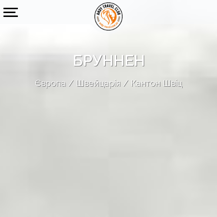
БРУННЕН
Європа
Швейцарія
Кантон Швіц