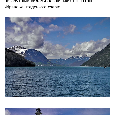
незабутніми видами альпійських гір на фоні
Фірвальдштедського озера: