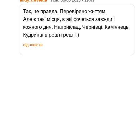
andy_travelua
Пон, 08/05/2013 - 19:49
Так, це правда. Перевірено життям.
Але є такі місця, в які хочеться завжди і
кожного дня. Наприклад, Чернівці, Кам'янець,
Кудринці в решті решт :)
відповісти
mandrivnic
Втр, 08/06/2013 - 04:40
повністю згоден!
відповісти
inmigrante
Пон, 08/05/2013 - 21:27
Ой, не думаю. Не помічають кожен день - може,
але повези їх кудись в степ, не зможуть там
жити :)