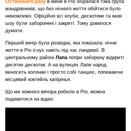
Останнього разу
в мене в Ріо зібралася така група
мандрівників, що без нічного життя обійтися було
неможливо. Офіційно всі клуби, дискотеки та живі
шоу були заборонені і закриті. Тому довелося
думати.
Перший вечір була розвідка, яка показала: нічне
життя в Ріо існує навіть під час пандемії. В
центральному районі
Лапа
попри заборону відкриті
десятки дискотек. А на вулицях Лапи народ
виносить колонки і просто собі танцює, попиваючи
місцевий коктейль капірінья.
Що ми кожного вечора робили в Ріо, можна
подивитися на відео: