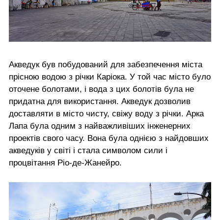
Акведук був побудований для забезпечення міста
прісною водою з річки Каріока. У той час місто було
оточене болотами, і вода з цих болотів була не
придатна для використання. Акведук дозволив
доставляти в місто чисту, свіжу воду з річки. Арка
Лапа була одним з найважливіших інженерних
проектів свого часу. Вона була однією з найдовших
акведуків у світі і стала символом сили і
процвітання Ріо-де-Жанейро.