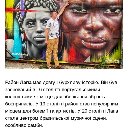
Район
Лапа
має довгу і бурхливу історію. Він був
заснований в 16 столітті португальськими
колоністами як місце для зберігання зброї та
боєприпасів. У 19 столітті район став популярним
місцем для богемії та артистів. У 20 столітті Лапа
стала центром бразильської музичної сцени,
особливо самби.