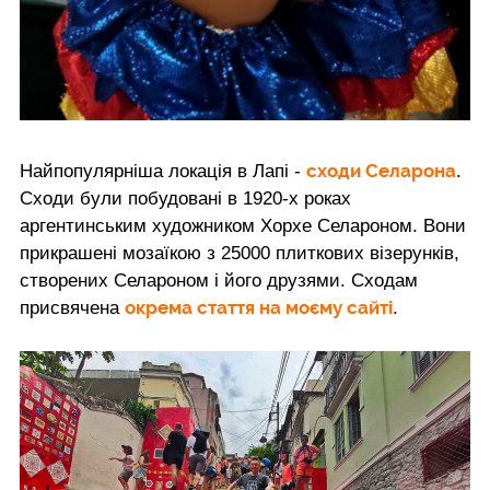
сходи Селарона
Найпопулярніша локація в Лапі -
.
Сходи були побудовані в 1920-х роках
аргентинським художником Хорхе Селароном. Вони
прикрашені мозаїкою з 25000 плиткових візерунків,
створених Селароном і його друзями. Сходам
окрема стаття на моєму сайті
присвячена
.