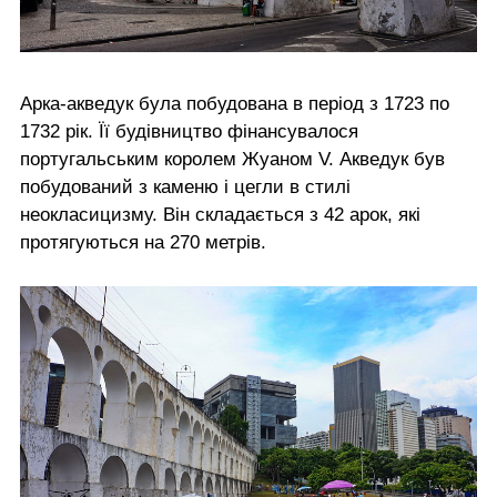
Арка-акведук була побудована в період з 1723 по
1732 рік. Її будівництво фінансувалося
португальським королем Жуаном V. Акведук був
побудований з каменю і цегли в стилі
неокласицизму. Він складається з 42 арок, які
протягуються на 270 метрів.