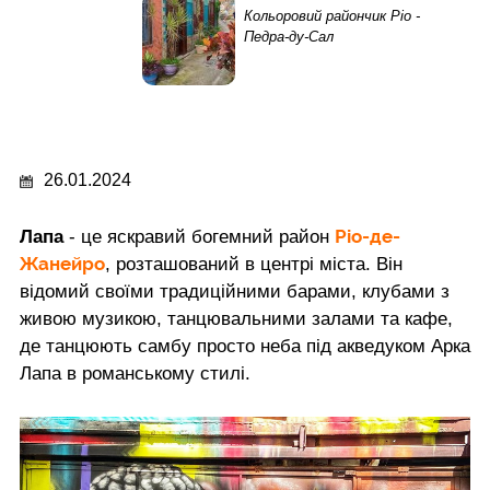
Кольоровий райончик Ріо -
Педра-ду-Сал
26.01.2024
Ріо-де-
Лапа
- це яскравий богемний район
Жанейро
, розташований в центрі міста. Він
відомий своїми традиційними барами, клубами з
живою музикою, танцювальними залами та кафе,
де танцюють самбу просто неба під акведуком Арка
Лапа в романському стилі.