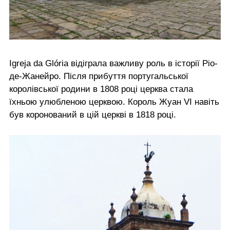
Igreja da Glória відіграла важливу роль в історії Ріо-
де-Жанейро. Після прибуття португальської
королівської родини в 1808 році церква стала
їхньою улюбленою церквою. Король Жуан VI навіть
був коронований в цій церкві в 1818 році.