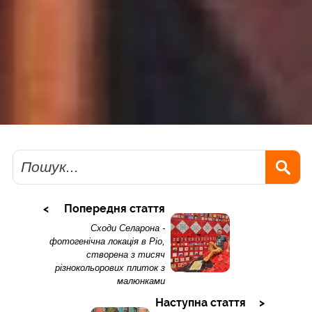
Пошук
Попередня стаття
Сходи Селарона -
фотогенічна локація в Ріо,
створена з тисяч
різнокольорових плиток з
малюнками
Наступна стаття