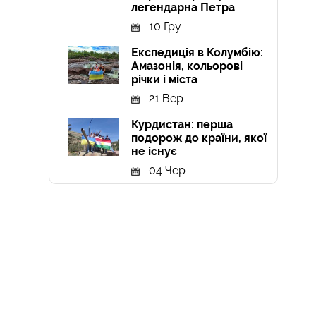
легендарна Петра
10 Гру
Експедиція в Колумбію:
Амазонія, кольорові
річки і міста
21 Вер
Курдистан: перша
подорож до країни, якої
не існує
04 Чер