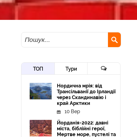
Пошук
ТОП
Тури
Нордична мрія: від
Трансільванії до Ірландії
через Скандинавію і
край Арктики
10 Вер
Йорданія-2022: давні
міста, біблійні герої,
Мертве море, пустелі та