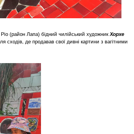
 Ріо (район Лапа) бідний чилійський художник
Хорхе
іля сходів, де продавав свої дивні картини з вагітними