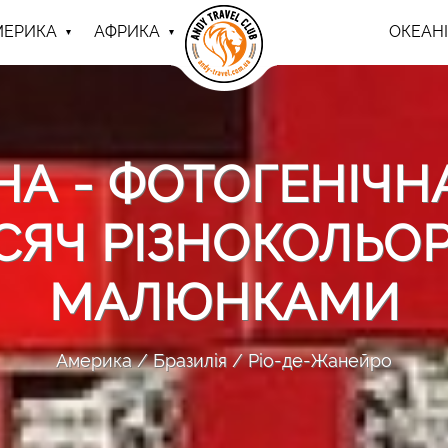
МЕРИКА
АФРИКА
ОКЕАНІ
А - ФОТОГЕНІЧНА 
СЯЧ РІЗНОКОЛЬО
МАЛЮНКАМИ
Америка
Бразилія
Ріо-де-Жанейро