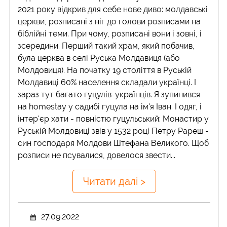
2021 року відкрив для себе нове диво: молдавські
церкви, розписані з ніг до голови розписами на
біблійні теми. При чому, розписані вони і зовні, і
зсередини. Перший такий храм, який побачив,
була церква в селі Руська Молдавиця (або
Молдовиця). На початку 19 століття в Руській
Молдавиці 60% населення складали українці. І
зараз тут багато гуцулів-українців. Я зупинився
на homestay у садибі гуцула на ім'я Іван. І одяг, і
інтер'єр хати - повністю гуцульський: Монастир у
Руській Молдовиці звів у 1532 році Петру Рареш -
син господаря Молдови Штефана Великого. Щоб
розписи не псувалися, довелося звести...
Читати далі >
27.09.2022