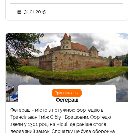
31.01.2015
Трансільванія
Фегераш
Фегераш - місто з потужною фортецею в
Трансільванії між Сібіу і Брашовим. Фортецю
звели у 1301 році на місці, де раніше стояв
дерев'яний замок. Спочатку це була оборонна