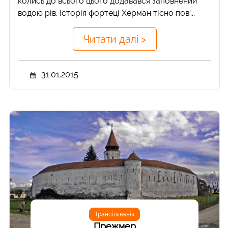
колись до всього цього додавався заповнений
водою рів. Історія фортеці Херман тісно пов’...
Читати далі >
31.01.2015
Трансільванія
Прежмер