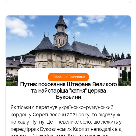
Південна Буковина
Путна: поховання Штефана Великого
та найстаріша "хатня" церква
Буковини
Як тільки я перетнув українсько-румунський
кордон у Сереті восени 2021 року, то відразу ж
поїхав у Путну. Це - невелике село, що лежить у
передгіррях Буковинських Карпат неподалік від