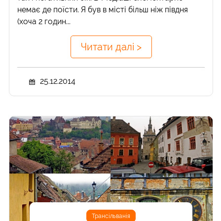
немає де поїсти. Я був в місті більш ніж півдня
(хоча 2 годин...
Читати далі >
25.12.2014
Трансільванія