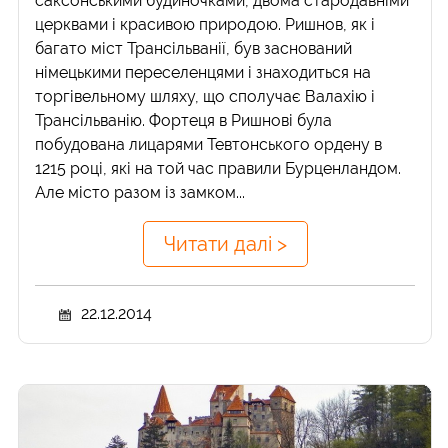
саксонськими будиночками, двома стародавніми
церквами і красивою природою. Ришнов, як і
багато міст Трансільванії, був заснований
німецькими переселенцями і знаходиться на
торгівельному шляху, що сполучає Валахію і
Трансільванію. Фортеця в Ришнові була
побудована лицарями Тевтонського ордену в
1215 році, які на той час правили Бурценландом.
Але місто разом із замком...
Читати далі >
22.12.2014