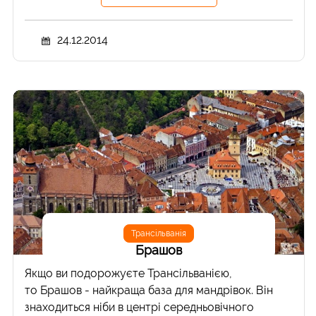
24.12.2014
Трансільванія
Брашов
Якщо ви подорожуєте Трансільванією,
то Брашов - найкраща база для мандрівок. Він
знаходиться ніби в центрі середньовічного