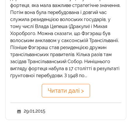
фортеця, яка мала важливе стратегічне значення.
Потім вона була перебудована і довгий час
служила резиденцією волоських государів, у
тому числі Влада Цепеша (Дракули) і Михая
Хороброго. Можна сказати, що Фэгэраш був
волоським анклавом у саксонській Трансільванії.
Пізніше Фэгэраш став резиденцією дружин
трансільванських правителів. Кілька разів там
засідав Трансільванський Собор. Нинішнього
вигляду фортеця набула в 17 столітті в результаті
ґрунтовної перебудови. З 1948 по...
Читати далі >
29.01.2015