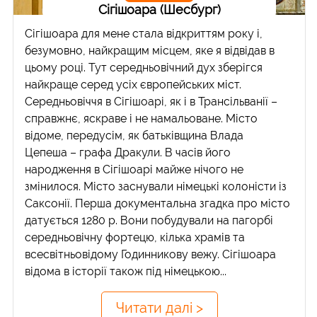
Сігішоара (Шесбург)
Сігішоара для мене стала відкриттям року і,
безумовно, найкращим місцем, яке я відвідав в
цьому році. Тут середньовічний дух зберігся
найкраще серед усіх європейських міст.
Середньовіччя в Сігішоарі, як і в Трансільванії –
справжнє, яскраве і не намальоване. Місто
відоме, передусім, як батьківщина Влада
Цепеша – графа Дракули. В часів його
народження в Сігішоарі майже нічого не
змінилося. Місто заснували німецькі колоністи із
Саксонії. Перша документальна згадка про місто
датується 1280 р. Вони побудували на пагорбі
середньовічну фортецю, кілька храмів та
всесвітньовідому Годинникову вежу. Сігішоара
відома в історії також під німецькою...
Читати далі >