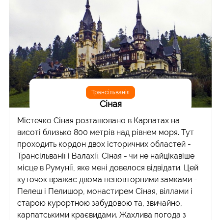
Трансільванія
Сіная
Містечко Сіная розташовано в Карпатах на
висоті близько 800 метрів над рівнем моря. Тут
проходить кордон двох історичних областей -
Трансільванії і Валахії. Сіная - чи не найцікавіше
місце в Румунії, яке мені довелося відвідати. Цей
куточок вражає двома неповторними замками -
Пелеш і Пелишор, монастирем Сіная, віллами і
старою курортною забудовою та, звичайно,
карпатськими краєвидами. Жахлива погода з