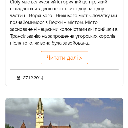
Сібіу має величезний історичний центр, який
складається з двох не схожих одну на одну
частин - Верхнього і Нижнього міст. Спочатку ми
познайомимося з Верхнім містом. Місто
засноване німецькими колоністами які прийшли в
Трансільванію на запрошення угорських королів,
після того, як вона була завойована...
Читати далі >
27.12.2014