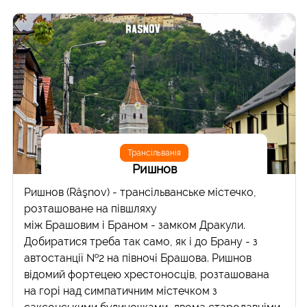
Трансільванія
Ришнов
Ришнов (Râşnov) - трансільванське містечко,
розташоване на півшляху
між Брашовим і Браном - замком Дракули.
Добиратися треба так само, як і до Брану - з
автостанції №2 на півночі Брашова. Ришнов
відомий фортецею хрестоносців, розташована
на горі над симпатичним містечком з