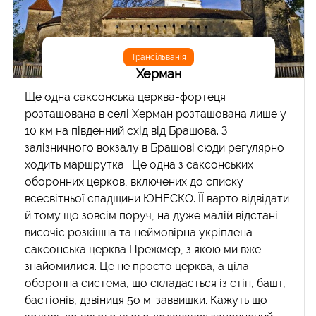
Трансільванія
Херман
Ще одна саксонська церква-фортеця
розташована в селі Херман розташована лише у
10 км на південний схід від Брашова. З
залізничного вокзалу в Брашові сюди регулярно
ходить маршрутка . Це одна з саксонських
оборонних церков, включених до списку
всесвітньої спадщини ЮНЕСКО. ЇЇ варто відвідати
й тому що зовсім поруч, на дуже малій відстані
височіє розкішна та неймовірна укріплена
саксонська церква Прежмер, з якою ми вже
знайомилися. Це не просто церква, а ціла
оборонна система, що складається із стін, башт,
бастіонів, дзвіниця 5о м. заввишки. Кажуть що