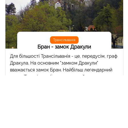
Трансільванія
Бран - замок Дракули
Для більшості Трансільванія - це, передусім, граф
Дракула. На основним "замком Дракули"
вважається замок Бран. Найбільш легендарний
замок Трансільванії розташований у
однойменному містечку Бран, що в 30
кілометрах на південь від міста Брашов. Бран
лежить в дуже мальовничій місцині в Карпатах на
кордоні з Валахією. Дістатися сюди можна
автобусом з автобусом з автостанції №2 в
Брашові. Бусикі ходять раз на годину. Замок Бран
– один з самих значущих і відомих в Європі