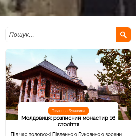
Пошук
Південна Буковина
Молдовиця: розписний монастир 16
століття
Під час подорожі Південною Буковиною восени