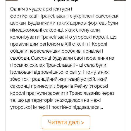
Одним з чудес архітектури і
фортифікації Трансільванії є укріплені саксонські
церкви. Будівничими таких церков-фортець були
німецькомовні саксонці, яких спонукали
колонізувати Трансільванію угорські королі, що
правили цим регіоном в XIII столітті. Королі
обіцяли переселенцям особливі привілеї і
свободи. Саксонці будували свої поселення на
гірських схилах Трансільванії - ці села були
ізольовані від зовнішнього світу, і тому в них
зберігся традиційний життєвий устрій, який
саксонці принесли з берегів Рейну. Угорські
королі прагнули заселити Трансільванію через
те, що ця територія знаходилася на межі
угорської імперії і постійно піддавалася....
Читати далі >