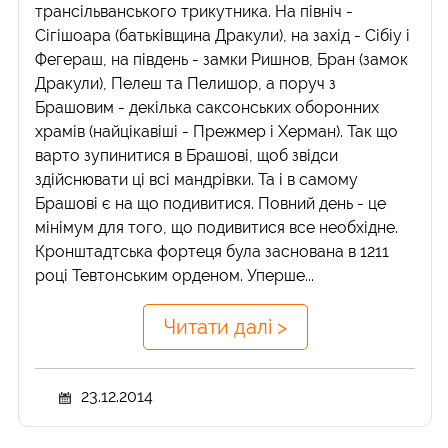
трансільванського трикутника. На північ -
Сігішоара (батьківщина Дракули), на захід - Сібіу і
Фегераш, на південь - замки Ришнов, Бран (замок
Дракули), Пелеш та Пелишор, а поруч з
Брашовим - декілька саксонських оборонних
храмів (найцікавіші - Прежмер і Херман). Так що
варто зупинитися в Брашові, щоб звідси
здійснювати ці всі мандрівки. Та і в самому
Брашові є на що подивитися. Повний день - це
мінімум для того, що подивитися все необхідне.
Кронштадтська фортеця була заснована в 1211
році Тевтонським орденом. Уперше...
Читати далі >
23.12.2014