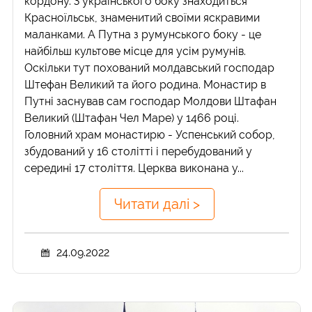
кордону. З українського боку знаходиться
Красноїльськ, знаменитий своїми яскравими
маланками. А Путна з румунського боку - це
найбільш культове місце для усім румунів.
Оскільки тут похований молдавський господар
Штефан Великий та його родина. Монастир в
Путні заснував сам господар Молдови Штафан
Великий (Штафан Чел Маре) у 1466 році.
Головний храм монастирю - Успенський собор,
збудований у 16 столітті і перебудований у
середині 17 століття. Церква виконана у...
Читати далі >
24.09.2022