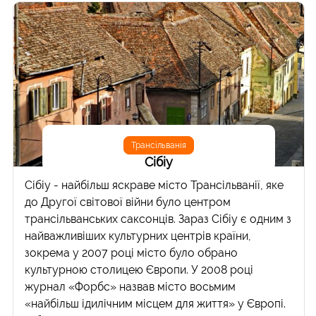
Трансільванія
Сібіу
Сібіу - найбільш яскраве місто Трансільванії, яке
до Другої світової війни було центром
трансільванських саксонців. Зараз Сібіу є одним з
найважливіших культурних центрів країни,
зокрема у 2007 році місто було обрано
культурною столицею Європи. У 2008 році
журнал «Форбс» назвав місто восьмим
«найбільш ідилічним місцем для життя» у Європі.