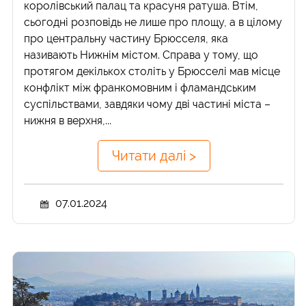
королівський палац та красуня ратуша. Втім,
сьогодні розповідь не лише про площу, а в цілому
про центральну частину Брюсселя, яка
називають Нижнім містом. Справа у тому, що
протягом декількох століть у Брюсселі мав місце
конфлікт між франкомовним і фламандським
суспільствами, завдяки чому дві частині міста –
нижня в верхня,...
Читати далі >
07.01.2024