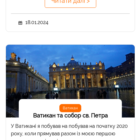
Читати далі >
18.01.2024
Ватикан
Ватикан та собор св. Петра
У Ватикані я побував на побував на початку 2020
року, коли прямував разом із моєю першою