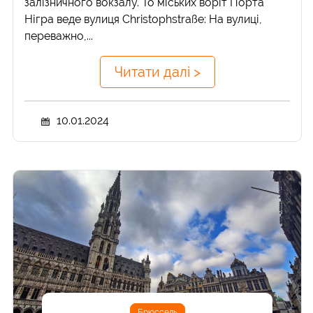
залізничного вокзалу. То міських воріт Порта
Нігра веде вулиця Christophstraße: На вулиці,
переважно,...
Читати далі >
10.01.2024
Брюссель