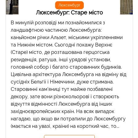
Люксембург
Люксембург: Старе місто
В минулій розповіді ми познайомилися з
ландшафтною частиною Люксембурга:
каньйоном річки Альзет, міськими укріпленнями
та Нижнім містом. Сьогодні покажу Верхнє
(Старе) місто, де розташована герцогська
резиденція, ратуша, інші урядові установи,
головний собор і багато старовинних будинків.
Цивільна архітектура Люксембурга на відміну від
сусідніх Бельгії і Німеччини, дуже стримана.
Старовинні кам'яниці тут майже позбавлені
декору, зате вони різнокольорові і створюють
відчуття відмінності Люксембурга від інших
західноєвропейських країн. На всяк випадок
нагадаю, що якщо ви потрапили до Люксембургу
(мається на увазі, країни) на короткий час, то...