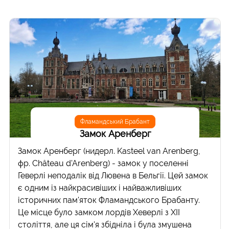
Фламандський Брабант
Замок Аренберг
Замок Аренберг (нидерл. Kasteel van Arenberg,
фр. Château d'Arenberg) - замок у поселенні
Геверлі неподалік від Лювена в Бельгії. Цей замок
є одним із найкрасивіших і найважливіших
історичних пам'яток Фламандського Брабанту.
Це місце було замком лордів Хеверлі з XII
століття, але ця сім'я збідніла і була змушена