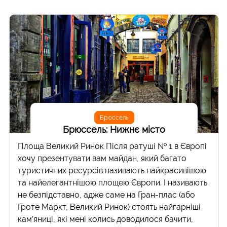
Брюссель
Брюссель: Нижнє місто
Площа Великий Ринок Після ратуші № 1 в Європі
хочу презентувати вам майдан, який багато
туристичних ресурсів називають найкрасивішою
та найелегантнішою площею Європи. І називають
не безпідставно, адже саме на Гран-плас (або
Гроте Маркт, Великий Ринок) стоять найгарніші
кам’яниці, які мені колись доводилося бачити,