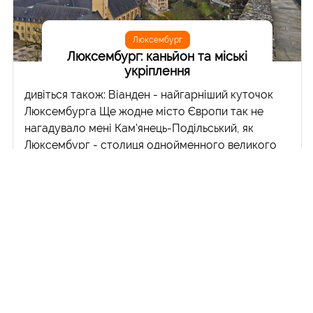
Люксембург
Люксембург: каньйон та міські
укріплення
дивіться також: Віанден - найгарніший куточок
Люксембурга Ще жодне місто Європи так не
нагадувало мені Кам'янець-Подільський, як
Люксембург - столиця однойменного великого
герцогства. Аналогії із столицею Поділля тут на
кожному кроці: каньйон річки Альзет нагадує
каньйон Смотрича, укріплення в каньйоні схожі з
Польською та Руською брамами, замість моста
"Лань, що біжить" - такий самий міст Шарлоти,
замість Новопланівського мосту - міст Адольфа,
Замковий міст в Люксембурзі також схожий на
кам'янецький. Єдине, чого не вистачає в
Люксембурзі - це типового для Поділля запаху
мокрого каміння. Загальний вид на каньйон,