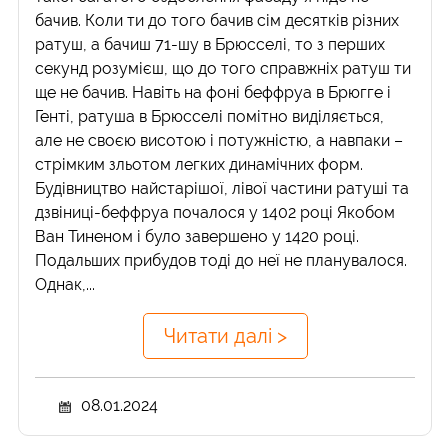
бачив. Коли ти до того бачив сім десятків різних
ратуш, а бачиш 71-шу в Брюсселі, то з перших
секунд розумієш, що до того справжніх ратуш ти
ще не бачив. Навіть на фоні беффруа в Брюгге і
Генті, ратуша в Брюсселі помітно виділяється,
але не своєю висотою і потужністю, а навпаки –
стрімким зльотом легких динамічних форм.
Будівництво найстарішої, лівої частини ратуші та
дзвіниці-беффруа почалося у 1402 році Якобом
Ван Тиненом і було завершено у 1420 році.
Подальших прибудов тоді до неї не планувалося.
Однак,...
Читати далі >
08.01.2024