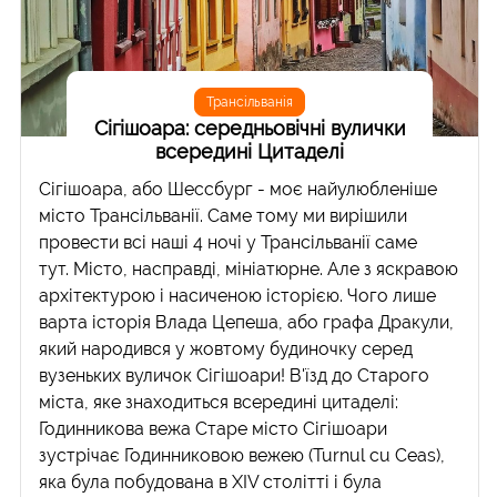
Трансільванія
Сігішоара: середньовічні вулички
всередині Цитаделі
Сігішоара, або Шессбург - моє найулюбленіше
місто Трансільванії. Саме тому ми вирішили
провести всі наші 4 ночі у Трансільванії саме
тут. Місто, насправді, мініатюрне. Але з яскравою
архітектурою і насиченою історією. Чого лише
варта історія Влада Цепеша, або графа Дракули,
який народився у жовтому будиночку серед
вузеньких вуличок Сігішоари! В'їзд до Старого
міста, яке знаходиться всередині цитаделі:
Годинникова вежа Старе місто Сігішоари
зустрічає Годинниковою вежею (Turnul cu Ceas),
яка була побудована в XIV столітті і була