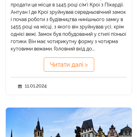
продати це місце в 1445 році сім'ї Крої з Пікардії.
Антуан I де Крої зруйнував середньовічний замок
і почав роботи з будівництва нинішнього замку в
1455 році на місці, з якого він зруйнував усі, крім
однієї вежі. Замок був побудований у стилі пізньої
готики. Він має чотирикутну форму з чотирма
кутовими вежами. Головний вхід до...
Читати далі >
11.01.2024