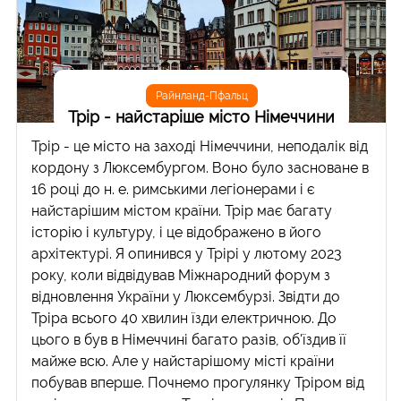
Райнланд-Пфальц
Трір - найстаріше місто Німеччини
Трір - це місто на заході Німеччини, неподалік від
кордону з Люксембургом. Воно було засноване в
16 році до н. е. римськими легіонерами і є
найстарішим містом країни. Трір має багату
історію і культуру, і це відображено в його
архітектурі. Я опинився у Трірі у лютому 2023
року, коли відвідував Міжнародний форум з
відновлення України у Люксембурзі. Звідти до
Тріра всього 40 хвилин їзди електричною. До
цього в був в Німеччині багато разів, об'їздив її
майже всю. Але у найстарішому місті країни
побував вперше. Почнемо прогулянку Тріром від