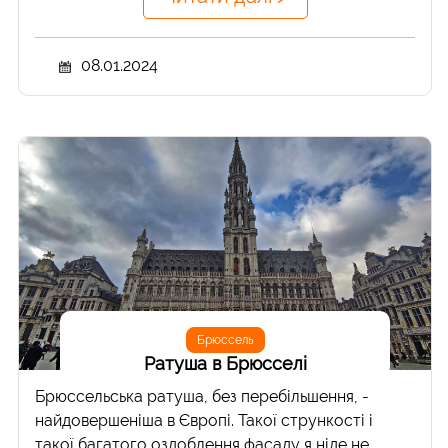
08.01.2024
Брюссель
Ратуша в Брюсселі
Брюссельська ратуша, без перебільшення, -
найдовершеніша в Європі. Такої стрункості і
такої багатого оздоблення фасаду я ніде не