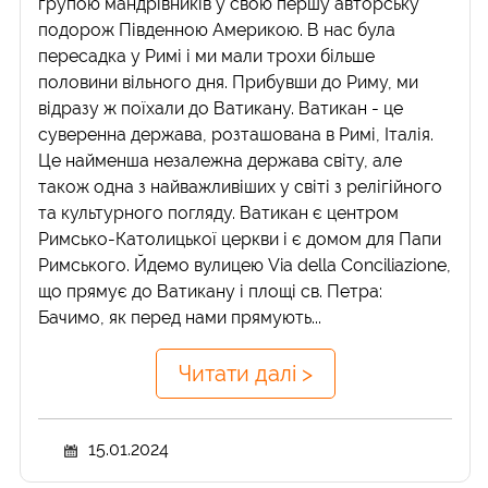
групою мандрівників у свою першу авторську
подорож Південною Америкою. В нас була
пересадка у Римі і ми мали трохи більше
половини вільного дня. Прибувши до Риму, ми
відразу ж поїхали до Ватикану. Ватикан - це
суверенна держава, розташована в Римі, Італія.
Це найменша незалежна держава світу, але
також одна з найважливіших у світі з релігійного
та культурного погляду. Ватикан є центром
Римсько-Католицької церкви і є домом для Папи
Римського. Йдемо вулицею Via della Conciliazione,
що прямує до Ватикану і площі св. Петра:
Бачимо, як перед нами прямують...
Читати далі >
15.01.2024