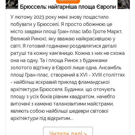
Брюссель: найгарніша площа Європи
У лютому 2023 року мені знову пощастило
побувати у Брюсселі. Я просто обожнюю це
місто завдяки площі Гран-плас (або Гроте Маркт,
Великий Ринок), яку вважаю найкрасивішою у
світі. Я готовий годинами роздивлятися деталі
ратуші та кожну кам'яницю. Кожна з них не схожа
она на одну. Та і площа Ринок з будинками
золотого відтінку в Європі лише одна. Ансамбль
площі Гран-плас, створений в XVI - XVIII століттях
- найбільш яскравий приклад фламандської
архітектури Брюсселя. Будинки, що оточують
площу з усіх боків рівним квадратом, начебто
виточені з каменю талановитими майстрами,
являють собою найбільші шедеври світової
архітектури під відкритим...
Читати далі >