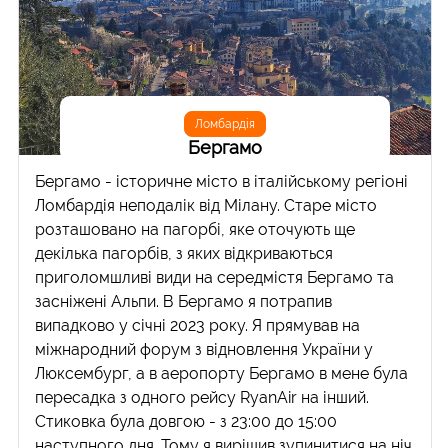
Ломбардія
Бергамо
Бергамо - історичне місто в італійському регіоні
Ломбардія неподалік від Мілану. Старе місто
розташовано на пагорбі, яке оточують ще
декілька пагорбів, з яких відкриваються
приголомшливі види на середмістя Бергамо та
засніжені Альпи. В Бергамо я потрапив
випадково у січні 2023 року. Я прямував на
міжнародний форум з відновлення України у
Люксембург, а в аеропорту Бергамо в мене була
пересадка з одного рейсу RyanAir на інший.
Стиковка була довгою - з 23:00 до 15:00
наступного дня. Тому я вирішив зупинитися на ніч