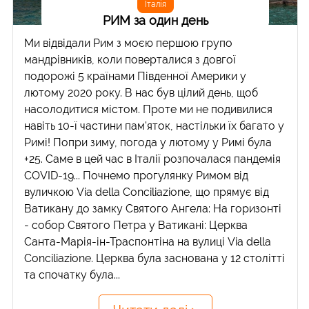
Італія
РИМ за один день
Ми відвідали Рим з моєю першою групо
мандрівників, коли поверталися з довгої
подорожі 5 країнами Південної Америки у
лютому 2020 року. В нас був цілий день, щоб
насолодитися містом. Проте ми не подивилися
навіть 10-ї частини пам'яток, настільки їх багато у
Римі! Попри зиму, погода у лютому у Римі була
+25. Саме в цей час в Італії розпочалася пандемія
COVID-19... Почнемо прогулянку Римом від
вуличкою Via della Conciliazione, що прямує від
Ватикану до замку Святого Ангела: На горизонті
- собор Святого Петра у Ватикані: Церква
Санта-Марія-ін-Траспонтіна на вулиці Via della
Conciliazione. Церква була заснована у 12 столітті
та спочатку була...