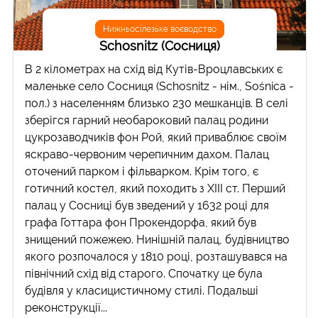
Нижньосілезьке воєводство
Schosnitz (Сосниця)
В 2 кілометрах на схід від Кутів-Вроцлавських є
маленьке село Сосниця (Schosnitz - нім., Sośnica -
пол.) з населенням близько 230 мешканців. В селі
зберігся гарний необароковий палац родини
цукрозаводчиків фон Рой, який приваблює своїм
яскраво-червоним черепичним дахом. Палац
оточений парком і фільварком. Крім того, є
готичний костел, який походить з XIII ст. Перший
палац у Сосниці був зведений у 1632 році для
графа Готтара фон Прокендорфа, який був
знищений пожежею. Нинішній палац, будівництво
якого розпочалося у 1810 році, розташувався на
північний схід від старого. Спочатку це була
будівля у класицистичному стилі. Подальші
реконструкції...