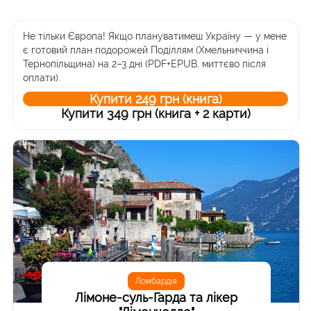
Не тільки Європа! Якщо плануватимеш Україну — у мене
є готовий план подорожей Поділлям (Хмельниччина і
Тернопільщина) на 2–3 дні (PDF+EPUB, миттєво після
оплати).
Купити 249 грн (книга)
Купити 349 грн (книга + 2 карти)
Ломбардія
Лімоне-суль-Гарда та лікер