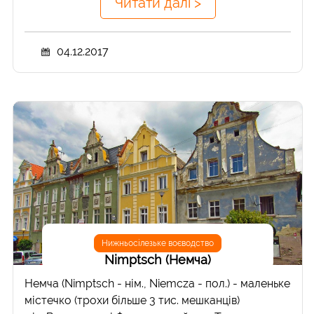
Читати далі >
04.12.2017
Нижньосілезьке воєводство
Nimptsch (Немча)
Немча (Nimptsch - нім., Niemcza - пол.) - маленьке
містечко (трохи більше 3 тис. мешканців)