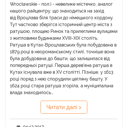
Wrocławskie - пол.) - невелике містечко, аналог
нашого райцентру, що знаходиться на захід
від Вроцлава біля траси до німецького кордону.
Тут частково зберігся історичний центр міста з
ратушою, площею Ринок та прилеглими вулицями
з житловими будинками XVIII-XIX століть.
Ратуша в Кутах-Вроцлавських була побудована в
1879 році в неороманському стилі, точніше вона
була добудована до башти, що залишилася від
попередньої ратуші. Перша дерев'яна ратуша в
Кутах існувала вже в XV столітті. Пізніше, у 1613
році поряд з нею спорудили цегляну башту. У
1624 році стара ратуша згоріла, а муніципальна
влада знаходилось...
Читати далі >
09.12.2017