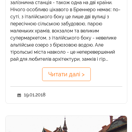
залізнична станція - також одна на дві країни.
Нічого особливо цікавого в Бреннеро немає: по-
суті, з італійського боку це лише дві вулиці з
пересічною сільською забудовою, парою
маленьких храмів, вокзалом та великим
супермаркетом, з італійського боку - невелике
альпійське озеро з бірюзовою водою. Але
тірольські міста навколо - це неперевершений
рай для любителів архітектури, замків і гір...
Читати далі >
19.01.2018