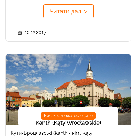
Читати далі >
10.12.2017
Нижньосілезьке воєводство
Kanth (Kąty Wrocławskie)
Кути-Вроцлавські (Kanth - нім., Kąty