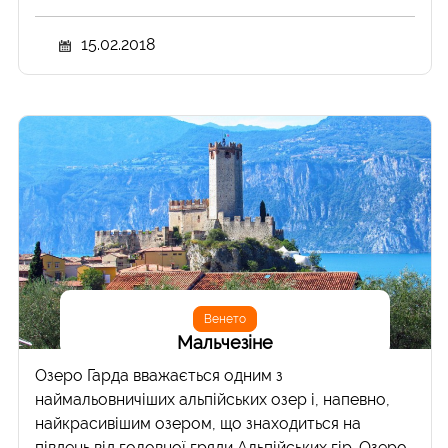
15.02.2018
Венето
Мальчезіне
Озеро Гарда вважається одним з
наймальовничіших альпійських озер і, напевно,
найкрасивішим озером, що знаходиться на
південь від головної гряди Альпійських гір. Озеро