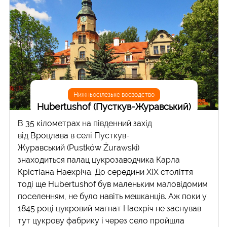
Нижньосілезьке воєводство
Hubertushof (Пусткув-Журавський)
В 35 кілометрах на південний захід
від Вроцлава в селі Пусткув-
Журавський (Pustków Żurawski)
знаходиться палац цукрозаводчика Карла
Крістіана Наехріча. До середини ХІХ століття
тоді ще Hubertushof був маленьким маловідомим
поселенням, не було навіть мешканців. Аж поки у
1845 році цукровий магнат Наехріч не заснував
тут цукрову фабрику і через село пройшла