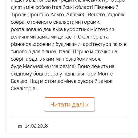
ділять між собою італійські області Південний
Тіроль (Трентіно Альто-Адідже) і Венето. Уздовж
озера, оточеного скелястими горами,
розташовано декілька курортних містечок з
величними замками династії Скалігерів та
різнокольоровими будинками, архітектура яких є
типовою для півночі Італії. Перше містечко на
озері Гарда, з яким ми познайомимося,
буде Мальчезіне (Malcesine). Воно лежить на
східному боці озера у підніжжя гори Монте
Бальдо. Над містом домінує суворий замок
Скалігерів...
Читати далі >
14.02.2018