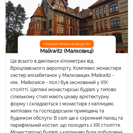
Нижньосілезьке воєводство
Malkwitz (Малковиці)
Це всього в декількох кілометрах від
Вроцлавського аеропорту. Комплекс монастиря
сестер елізабетанок у Малковицях (Malkwitz -
нім., Małkowice - пол.) був заснований у ХІХ
столітті. Цегляні монастирські будівлі у типово
сілезькому стилі мають цікаву архітектурну
форму і складаються з монастиря з каплицею,
житлових та господарських приміщень та
будинком обслуги. В селі ще є скромний палац та
парафіяльний костел, що походить з ХІІІ століття.
Монастирські будівлі з каплицею буди побудовані