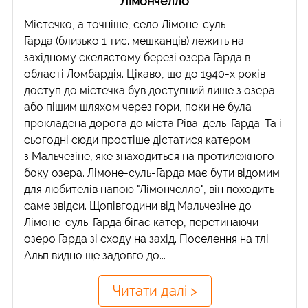
"Лімончелло"
Містечко, а точніше, село Лімоне-суль-
Гарда (близько 1 тис. мешканців) лежить на
західному скелястому березі озера Гарда в
області Ломбардія. Цікаво, що до 1940-х років
доступ до містечка був доступний лише з озера
або пішим шляхом через гори, поки не була
прокладена дорога до міста Ріва-дель-Гарда. Та і
сьогодні сюди простіше дістатися катером
з Мальчезіне, яке знаходиться на протилежного
боку озера. Лімоне-суль-Гарда має бути відомим
для любителів напою "Лімончелло", він походить
саме звідси. Щопівгодини від Мальчезіне до
Лімоне-суль-Гарда бігає катер, перетинаючи
озеро Гарда зі сходу на захід. Поселення на тлі
Альп видно ще задовго до...
Читати далі >