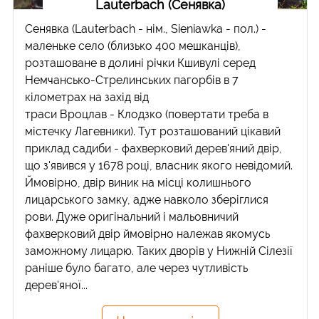
Lauterbach (Сенявка)
Сенявка (Lauterbach - нім., Sieniawka - пол.) -
маленьке село (близько 400 мешканців),
розташоване в долині річки Кшивулі серед
Немчансько-Стрелинських пагорбів в 7
кілометрах на захід від
траси Вроцлав - Клодзко (повертати треба в
містечку Лагевники). Тут розташований цікавий
приклад садиби - фахверковий дерев'яний двір,
що з'явився у 1678 році, власник якого невідомий.
Ймовірно, двір виник на місці колишнього
лицарського замку, адже навколо зберіглися
рови. Дуже оригінальний і мальовничий
фахверковий двір ймовірно належав якомусь
заможному лицарю. Таких дворів у Нижній Сілезії
раніше було багато, але через чутливість
дерев'яної...