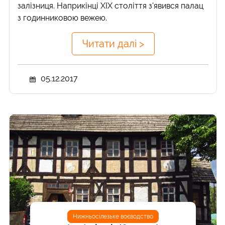
залізниця. Наприкінці ХІХ століття з'явився палац
з годинниковою вежею.
Читати далі >
05.12.2017
Нижньосілезьке воєводство