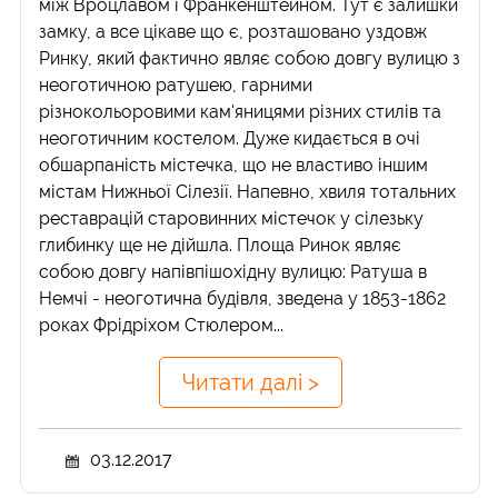
між Вроцлавом і Франкенштейном. Тут є залишки
замку, а все цікаве що є, розташовано уздовж
Ринку, який фактично являє собою довгу вулицю з
неоготичною ратушею, гарними
різнокольоровими кам'яницями різних стилів та
неоготичним костелом. Дуже кидається в очі
обшарпаність містечка, що не властиво іншим
містам Нижньої Сілезії. Напевно, хвиля тотальних
реставрацій старовинних містечок у сілезьку
глибинку ще не дійшла. Площа Ринок являє
собою довгу напівпішохідну вулицю: Ратуша в
Немчі - неоготична будівля, зведена у 1853-1862
роках Фрідріхом Стюлером...
Читати далі >
03.12.2017