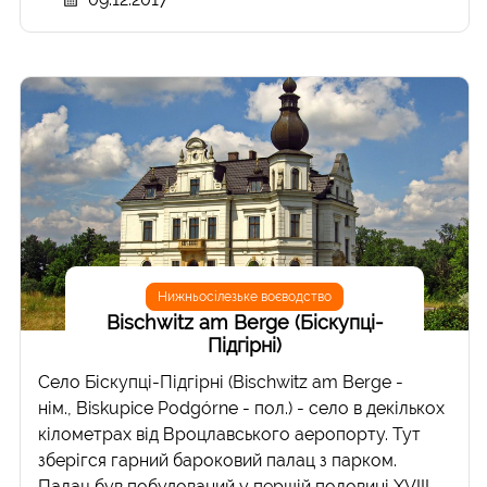
Нижньосілезьке воєводство
Bischwitz am Berge (Біскупці-
Підгірні)
Село Біскупці-Підгірні (Bischwitz am Berge -
нім., Biskupice Podgórne - пол.) - село в декількох
кілометрах від Вроцлавського аеропорту. Тут
зберігся гарний бароковий палац з парком.
Палац був побудований у першій половині ХVIII