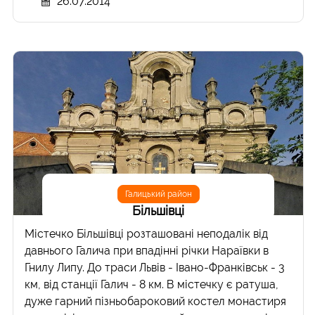
26.07.2014
Галицький район
Більшівці
Містечко Більшівці розташовані неподалік від
давнього Галича при впадінні річки Нараївки в
Гнилу Липу. До траси Львів - Івано-Франківськ - 3
км, від станції Галич - 8 км. В містечку є ратуша,
дуже гарний пізньобароковий костел монастиря