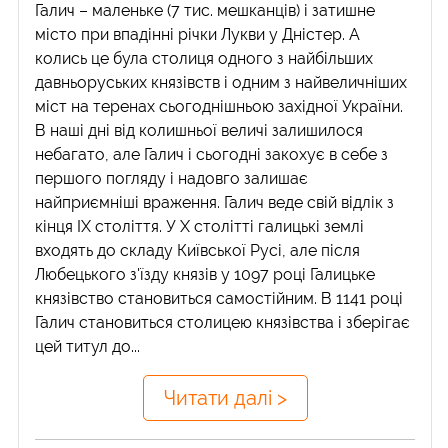
Галич – маленьке (7 тис. мешканців) і затишне
місто при впадінні річки Лукви у Дністер. А
колись це була столиця одного з найбільших
давньоруських князівств і одним з найвеличніших
міст на теренах сьогоднішньою західної України.
В наші дні від колишньої величі залишилося
небагато, але Галич і сьогодні закохує в себе з
першого погляду і надовго залишає
найприємніші враження. Галич веде свій відлік з
кінця ІХ століття. У Х столітті галицькі землі
входять до складу Київської Русі, але після
Любецького з'їзду князів у 1097 році Галицьке
князівство становиться самостійним. В 1141 році
Галич становиться столицею князівства і зберігає
цей титул до...
Читати далі >