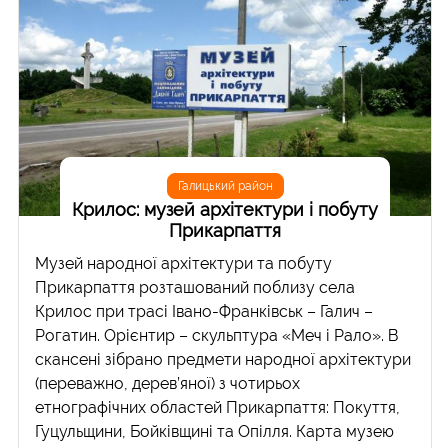
Галицький район
Крилос: музей архітектури і побуту
Прикарпаття
Музей народної архітектури та побуту
Прикарпаття розташований поблизу села
Крилос при трасі Івано-Франківськ – Галич –
Рогатин. Орієнтир – скульптура «Меч і Рало». В
скансені зібрано предмети народної архітектури
(переважно, дерев’яної) з чотирьох
етнографічних областей Прикарпаття: Покуття,
Гуцульщини, Бойківщині та Опілля. Карта музею