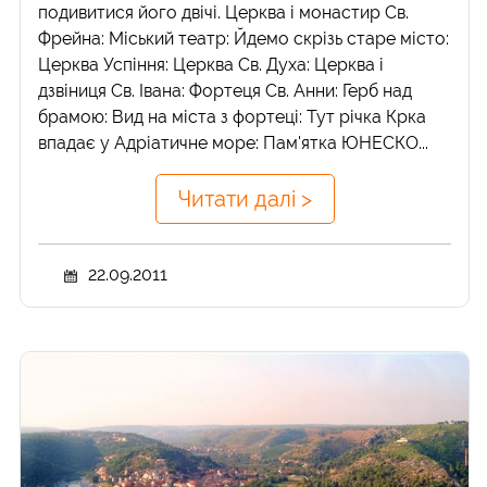
подивитися його двічі. Церква і монастир Св.
Фрейна: Міський театр: Йдемо скрізь старе місто:
Церква Успіння: Церква Св. Духа: Церква і
дзвіниця Св. Івана: Фортеця Св. Анни: Герб над
брамою: Вид на міста з фортеці: Тут річка Крка
впадає у Адріатичне море: Пам'ятка ЮНЕСКО...
Читати далі >
22.09.2011