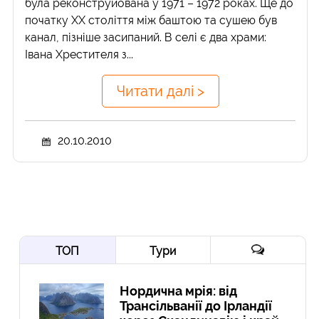
була реконструйована у 1971 – 1972 роках. Ще до
початку ХХ століття між баштою та сушею був
канал, пізніше засипаний. В селі є два храми:
Івана Хрестителя з...
Читати далі >
20.10.2010
ТОП
Тури
Нордична мрія: від
Трансільванії до Ірландії