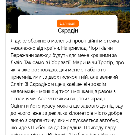
Далмація
Скрадін
Я дуже обожнюю маленькі провінційні містечка
незалежно від країни. Наприклад, Чортків чи
Бережани завжди будуть для мене кращими за
Львів. Так само в і Хорватії: Марина чи Трогір, про
які я вже розповідав, для мене є набагато
приємнішими за двохтисячолітній, але великий
Спліт. Зі Скрадіном ще цікавіше: він зовсім
маленький - менше 4 тисяч мешканців разом з
околицями. Але зате який він, той Скрадін!
Оцінити його красу можна ще задовго до під'їзду
до нього: вже за декілька кілометрів місто добре
видно з серпантину, яким спускається автобус,
що йде з Шибеніка до Скрадіна. Приведу пару
слів про місто з Вікіпедії: "Це було іллірійське