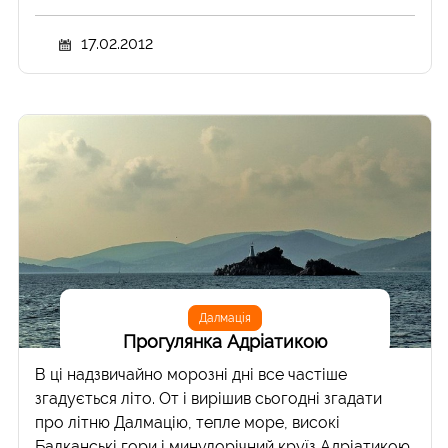
17.02.2012
Далмація
Прогулянка Адріатикою
В ці надзвичайно морозні дні все частіше
згадується літо. От і вирішив сьогодні згадати
про літню Далмацію, тепле море, високі
Балканські гори і минулорічний круїз Адріатикою.