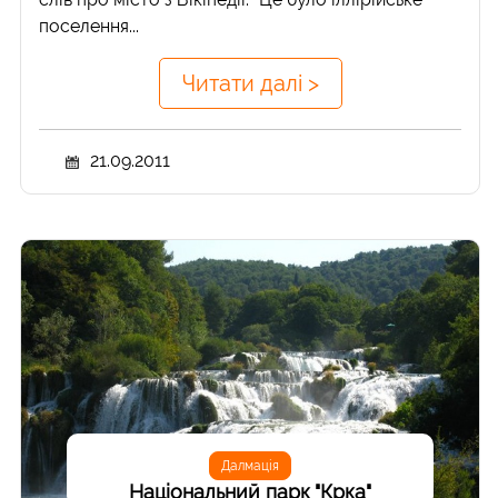
поселення...
Читати далі >
21.09.2011
Далмація
Національний парк "Крка"