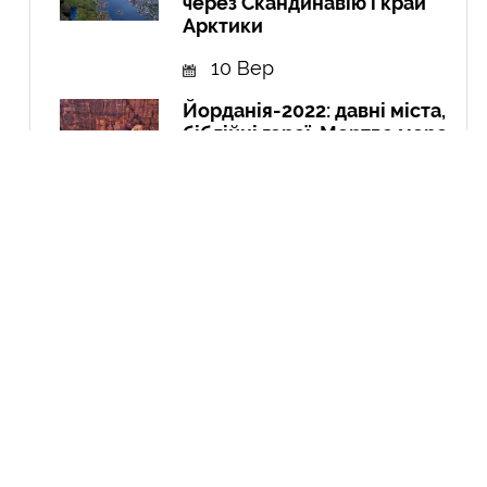
через Скандинавію і край
Арктики
10 Вер
Йорданія-2022: давні міста,
біблійні герої, Мертве море,
пустелі та легендарна
Петра
10 Гру
Експедиція в Колумбію:
Амазонія, кольорові річки і
міста
21 Вер
Курдистан: перша подорож
до країни, якої не існує
04 Чер