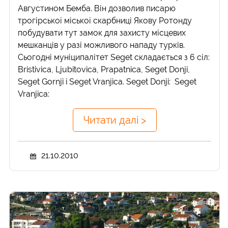
Августином Бемба. Він дозволив писарю
трогірської міської скарбниці Якову Ротонду
побудувати тут замок для захисту місцевих
мешканців у разі можливого нападу турків.
Сьогодні муніципалітет Seget складається з 6 сіл:
Bristivica, Ljubitovica, Prapatnica, Seget Donji,
Seget Gornji i Seget Vranjica. Seget Donji: Seget
Vranjica:
Читати далі >
21.10.2010