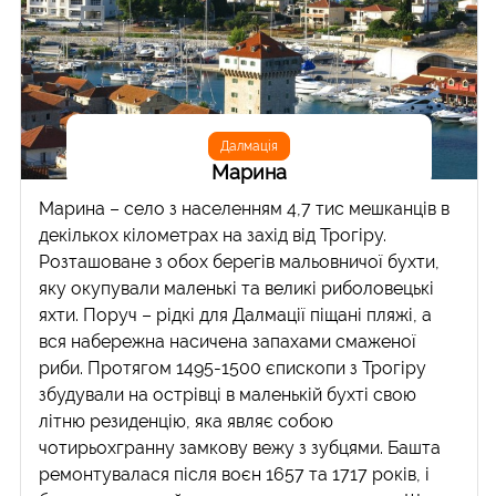
Далмація
Марина
Марина – село з населенням 4,7 тис мешканців в
декількох кілометрах на захід від Трогіру.
Розташоване з обох берегів мальовничої бухти,
яку окупували маленькі та великі риболовецькі
яхти. Поруч – рідкі для Далмації піщані пляжі, а
вся набережна насичена запахами смаженої
риби. Протягом 1495-1500 єпископи з Трогіру
збудували на острівці в маленькій бухті свою
літню резиденцію, яка являє собою
чотирьохгранну замкову вежу з зубцями. Башта
ремонтувалася після воєн 1657 та 1717 років, і