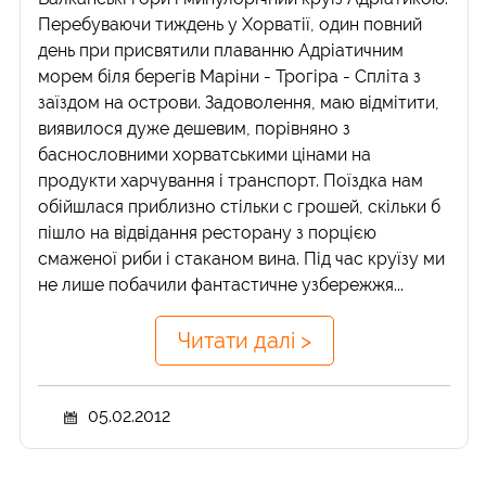
Перебуваючи тиждень у Хорватії, один повний
день при присвятили плаванню Адріатичним
морем біля берегів Маріни - Трогіра - Спліта з
заїздом на острови. Задоволення, маю відмітити,
виявилося дуже дешевим, порівняно з
баснословними хорватськими цінами на
продукти харчування і транспорт. Поїздка нам
обійшлася приблизно стільки с грошей, скільки б
пішло на відвідання ресторану з порцією
смаженої риби і стаканом вина. Під час круїзу ми
не лише побачили фантастичне узбережжя...
Читати далі >
05.02.2012