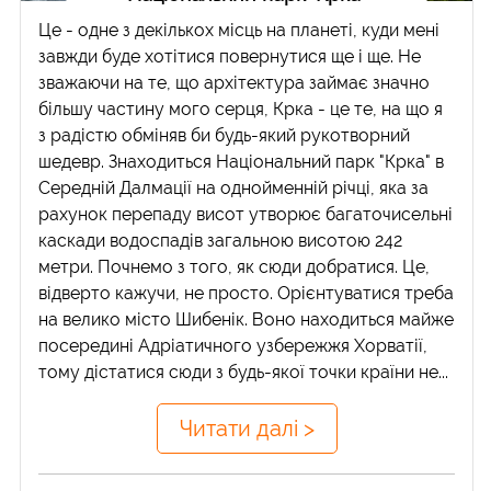
Це - одне з декількох місць на планеті, куди мені
завжди буде хотітися повернутися ще і ще. Не
зважаючи на те, що архітектура займає значно
більшу частину мого серця, Крка - це те, на що я
з радістю обміняв би будь-який рукотворний
шедевр. Знаходиться Національний парк "Крка" в
Середній Далмації на однойменній річці, яка за
рахунок перепаду висот утворює багаточисельні
каскади водоспадів загальною висотою 242
метри. Почнемо з того, як сюди добратися. Це,
відверто кажучи, не просто. Орієнтуватися треба
на велико місто Шибенік. Воно находиться майже
посередині Адріатичного узбережжя Хорватії,
тому дістатися сюди з будь-якої точки країни не...
Читати далі >