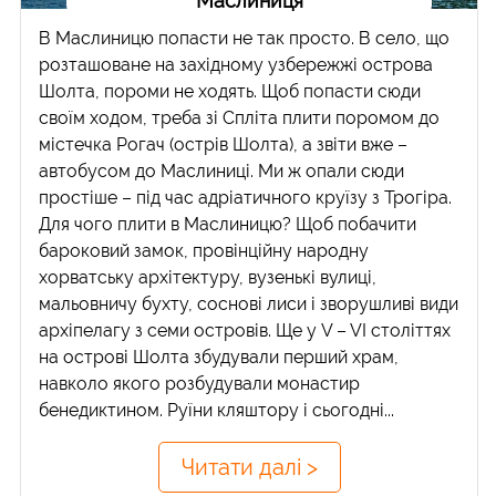
Маслиниця
В Маслиницю попасти не так просто. В село, що
розташоване на західному узбережжі острова
Шолта, пороми не ходять. Щоб попасти сюди
своїм ходом, треба зі Спліта плити поромом до
містечка Рогач (острів Шолта), а звіти вже –
автобусом до Маслиниці. Ми ж опали сюди
простіше – під час адріатичного круїзу з Трогіра.
Для чого плити в Маслиницю? Щоб побачити
бароковий замок, провінційну народну
хорватську архітектуру, вузенькі вулиці,
мальовничу бухту, соснові лиси і зворушливі види
архіпелагу з семи островів. Ще у V – VI століттях
на острові Шолта збудували перший храм,
навколо якого розбудували монастир
бенедиктином. Руїни кляштору і сьогодні...
Читати далі >