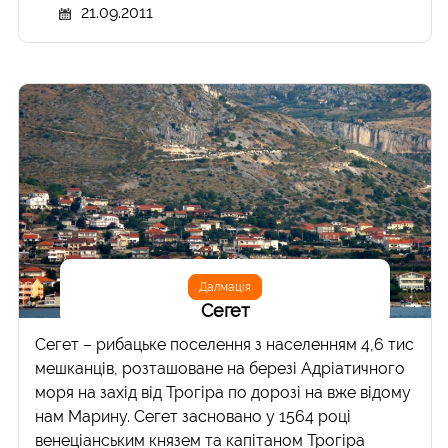
21.09.2011
Далмація
Сегет
Сегет – рибацьке поселення з населенням 4,6 тис
мешканців, розташоване на березі Адріатичного
моря на захід від Трогіра по дорозі на вже відому
нам Марину. Сегет засновано у 1564 році
венеціанським князем та капітаном Трогіра