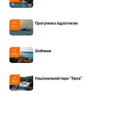
05
Прогулянка Адріатикою
Лют
22
Шибеник
Вер
21
Національний парк "Крка"
Вер