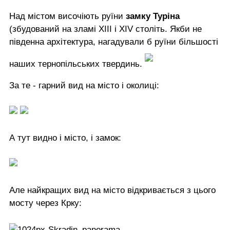
Над містом височіють руїни
замку Туріна
(збудований на зламі XIII і XIV століть. Якби не
південна архітектура, нагадували б руїни більшості
наших тернопільських твердинь.
За те - гарний вид на місто і околиці:
А тут видно і місто, і замок:
Але найкращих вид на місто відкривається з цього
мосту через Крку: