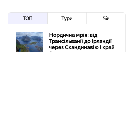
ТОП
Тури
Нордична мрія: від
Трансільванії до Ірландії
через Скандинавію і край
Арктики
10 Вер
Йорданія-2022: давні міста,
біблійні герої, Мертве море,
пустелі та легендарна
Петра
10 Гру
Експедиція в Колумбію:
Амазонія, кольорові річки і
міста