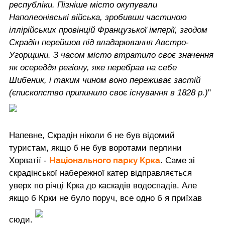
республіки. Пізніше місто окупували
Наполеонівські війська, зробивши частиною
іллірійських провінцій Французької імперії, згодом
Скрадін перейшов під владарювання Австро-
Угорщини. З часом місто втратило своє значення
як осереддя регіону, яке перебрав на себе
Шибеник, і таким чином воно переживає застій
(єпископство припинило своє існування в 1828 р.)
"
Напевне, Скрадін ніколи б не був відомий
туристам, якщо б не був воротами перлини
Національного парку Крка
Хорватії -
. Саме зі
скрадінської набережної катер відправляється
уверх по річці Крка до каскадів водоспадів. Але
якщо б Крки не було поруч, все одно б я приїхав
сюди.