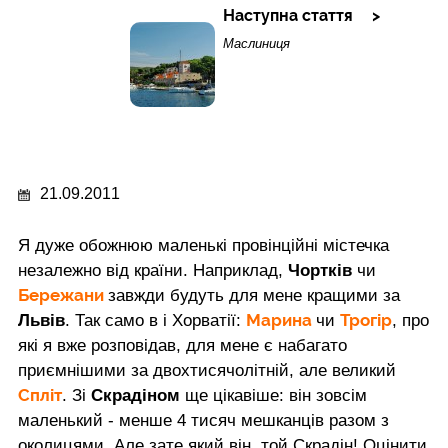
Наступна стаття
Маслиниця
21.09.2011
Я дуже обожнюю маленькі провінційні містечка
незалежно від країни. Наприклад,
Чортків
чи
Бережани
завжди будуть для мене кращими за
Марина
Трогір
Львів
. Так само в і Хорватії:
чи
, про
які я вже розповідав, для мене є набагато
приємнішими за двохтисячолітній, але великий
Спліт
. Зі
Скрадіном
ще цікавіше: він зовсім
маленький - менше 4 тисяч мешканців разом з
околицями. Але зате який він, той Скрадін! Оцінити