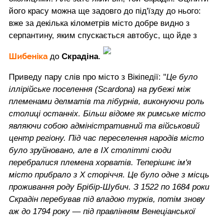
його красу можна ще задовго до під'їзду до нього:
вже за декілька кілометрів місто добре видно з
серпантину, яким спускається автобус, що йде з
Шибеніка
до
Скрадіна
.
Приведу пару слів про місто з Вікіпедії: "
Це було
іллірійське поселення (Scardona) на рубежі між
племенами делматів та лібурнів, виконуючи роль
столиці останніх. Більш відоме як римське місто
являючи собою адміністративний та військовий
центр регіону. Під час переселення народів місто
було зруйновано, але в ІХ столітті сюди
перебралися племена хорватів. Теперішнє ім'я
місто прибрало з Х сторіччя. Це було одне з місць
проживання роду Брібір-Шубич. З 1522 по 1684 роки
Скрадін перебував під владою турків, потім знову
аж до 1794 року — під правлінням Венеціанської