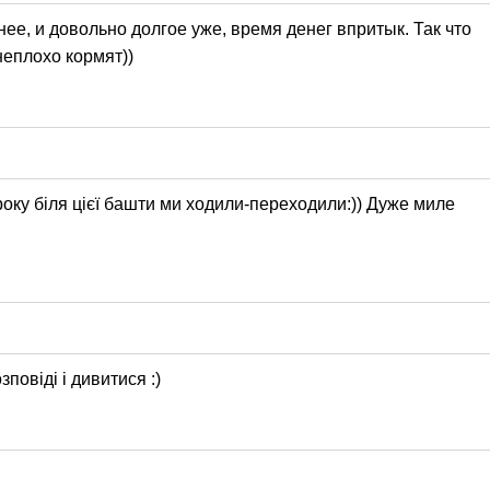
ее, и довольно долгое уже, время денег впритык. Так что
неплохо кормят))
 року біля цієї башти ми ходили-переходили:)) Дуже миле
зповіді і дивитися :)