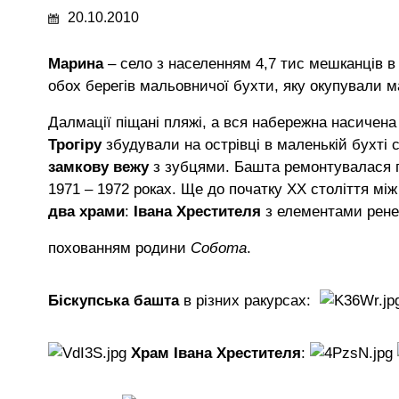
20.10.2010
Марина
– село з населенням 4,7 тис мешканців в 
обох берегів мальовничої бухти, яку окупували ма
Далмації піщані пляжі, а вся набережна насичен
Трогіру
збудували на острівці в маленькій бухті
замкову вежу
з зубцями. Башта ремонтувалася пі
1971 – 1972 роках. Ще до початку ХХ століття мі
два храми
:
Івана Хрестителя
з елементами рене
похованням родини
Собота
.
Біскупська башта
в різних ракурсах:
Храм Івана Хрестителя
: