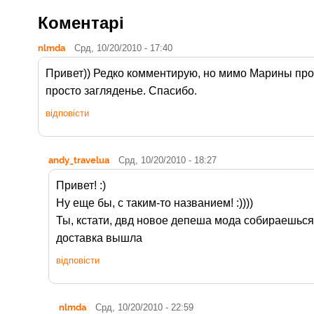
Коментарі
nlmda
Срд, 10/20/2010 - 17:40
Привет)) Редко комментирую, но мимо Марины пройт
просто загляденье. Спасибо.
відповісти
andy_travelua
Срд, 10/20/2010 - 18:27
Привет! :)
Ну еще бы, с таким-то названием! :))))
Ты, кстати, двд новое депеша мода собираешься
доставка вышла
відповісти
nlmda
Срд, 10/20/2010 - 22:59