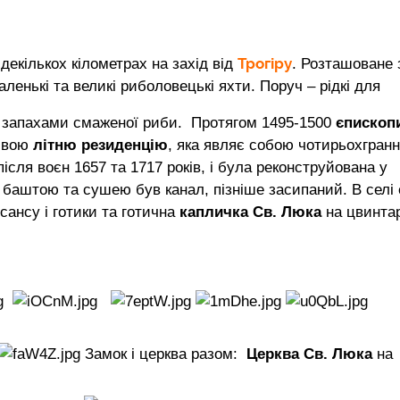
Трогіру
декількох кілометрах на захід від
. Розташоване 
ленькі та великі риболовецькі яхти. Поруч – рідкі для
а запахами смаженої риби.
Протягом 1495-1500
єпископи
 свою
літню резиденцію
, яка являє собою чотирьохгран
сля воєн 1657 та 1717 років, і була реконструйована у
ж баштою та сушею був канал, пізніше засипаний. В селі 
сансу і готики та готична
капличка Св. Люка
на цвинтар
Замок і церква разом:
Церква Св. Люка
на