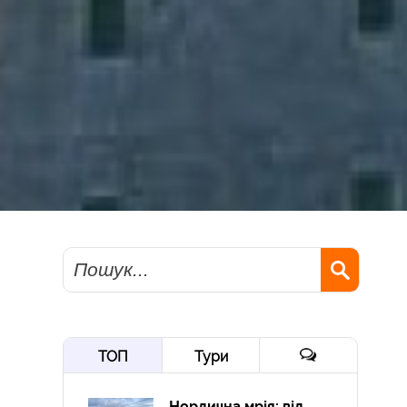
Пошук
ТОП
Тури
Нордична мрія: від