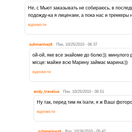
Не, с Мьют заказывать не собираюсь, в последн
подожду-ка я лицензии, а пока нас и треккеры 
відповісти
submarina28
Пон, 10/25/2010 - 06:37
ой-ой, яке все знайоме до болю:)). минулого
місце: майже всю Марину займає марина:))
відповісти
andy_travelua
Пон, 10/25/2010 - 06:51
Ну так, перед тим як їхати, я ж Ваші фоторо
відповісти
submarina28
Втр, 10/26/2010 - 05:47