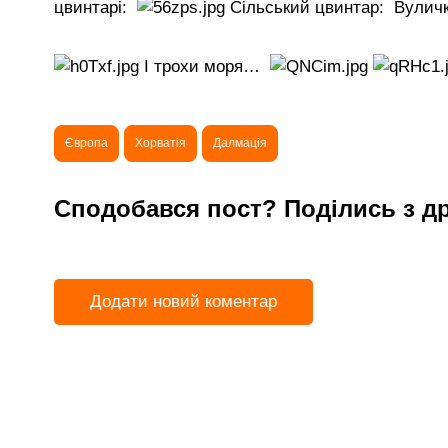
цвинтарі:
Сільський цвинтар:
Вуличк
І трохи моря…
Європа
Хорватія
Далмація
Сподобався пост? Поділись з д
Додати новий коментар