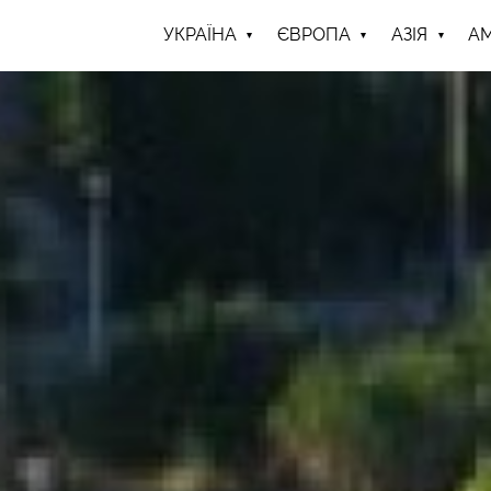
УКРАЇНА
ЄВРОПА
АЗІЯ
А