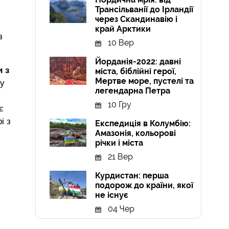
Трансільванії до Ірландії
через Скандинавію і
край Арктики
з
10 Вер
Йорданія-2022: давні
 з
міста, біблійні герої,
Мертве море, пустелі та
ну
легендарна Петра
10 Гру
є
і з
Експедиція в Колумбію:
Амазонія, кольорові
річки і міста
21 Вер
Курдистан: перша
подорож до країни, якої
не існує
04 Чер