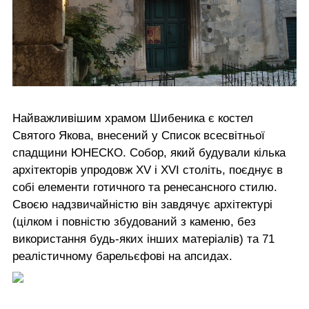
Найважливішим храмом Шибеника є костел
Святого Якова, внесений у Список всесвітньої
спадщини ЮНЕСКО. Собор, який будували кілька
архітекторів упродовж XV і XVI століть, поєднує в
собі елементи готичного та ренесансного стилю.
Своєю надзвичайністю він завдячує архітектурі
(цілком і повністю збудований з каменю, без
використання будь-яких інших матеріалів) та 71
реалістичному барельєфові на апсидах.