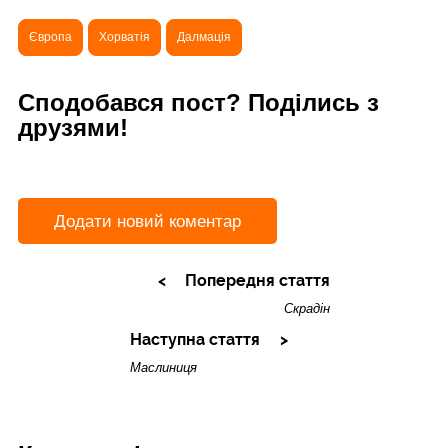
Європа
Хорватія
Далмація
Сподобався пост? Поділись з
друзями!
Додати новий коментар
Попередня стаття
Скрадін
Наступна стаття
Маслиниця