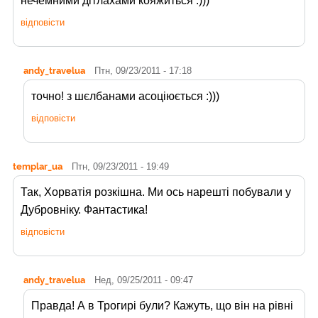
нечемними дітлахами кояжиться :)))
відповісти
andy_travelua
Птн, 09/23/2011 - 17:18
точно! з шєлбанами асоціюється :)))
відповісти
templar_ua
Птн, 09/23/2011 - 19:49
Так, Хорватія розкішна. Ми ось нарешті побували у
Дубровніку. Фантастика!
відповісти
andy_travelua
Нед, 09/25/2011 - 09:47
Правда! А в Трогирі були? Кажуть, що він на рівні