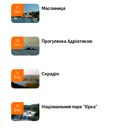
17
Маслиниця
Лют
05
Прогулянка Адріатикою
Лют
21
Скрадін
Вер
21
Національний парк "Крка"
Вер