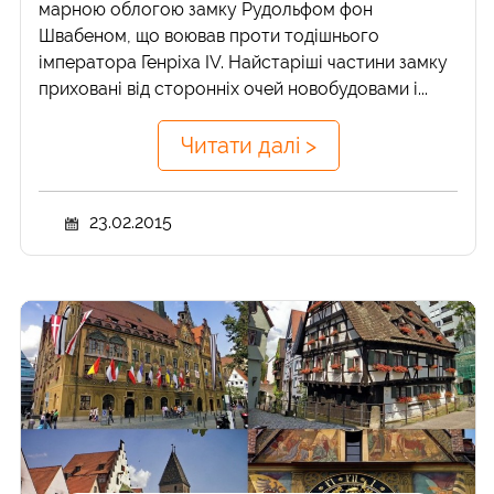
марною облогою замку Рудольфом фон
Швабеном, що воював проти тодішнього
імператора Генріха IV. Найстаріші частини замку
приховані від сторонніх очей новобудовами і...
Читати далі >
23.02.2015