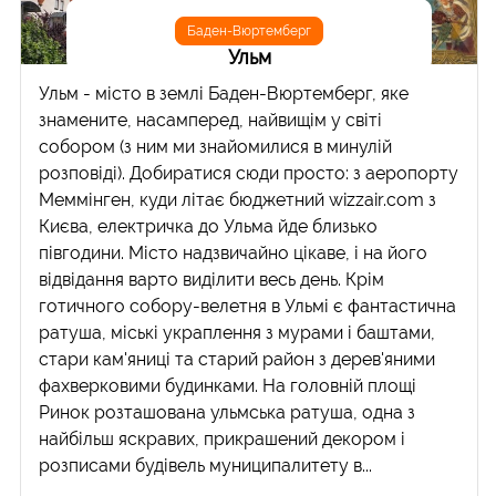
Баден-Вюртемберг
Ульм
Ульм - місто в землі Баден-Вюртемберг, яке
знамените, насамперед, найвищім у світі
собором (з ним ми знайомилися в минулій
розповіді). Добиратися сюди просто: з аеропорту
Меммінген, куди літає бюджетний wizzair.com з
Києва, електричка до Ульма йде близько
півгодини. Місто надзвичайно цікаве, і на його
відвідання варто виділити весь день. Крім
готичного собору-велетня в Ульмі є фантастична
ратуша, міські украплення з мурами і баштами,
стари кам'яниці та старий район з дерев'яними
фахверковими будинками. На головній площі
Ринок розташована ульмська ратуша, одна з
найбільш яскравих, прикрашений декором і
розписами будівель муниципалитету в...