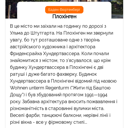
Баден-Вюртемберг
Плохінген
В це місто ми заїхали на годинку по дорозі з
Ульма до Штутгарта. На Плохінген ми звернули
увагу, бо тут розташоване одне з творінь
австрійського художника і архітектора
Фриденсрайха Хундертвассера. Коли почали
знайомитися з містом, то з'ясувалося, що крім
будинку Хундертвассера в Плохінгені є дві
ратуші і дуже багато фахверку. Будинок
Хундертвассера в Плохінгені відомий під назвою
Wohnen unterm Regenturm ("Жити під Баштою
Дощу") і був збудований протягом 1991—1994
року. Забавна архітектура вносить пожвавлення і
різноманітність в старовинні вулички міста.
Веселі фарби, танцюючі балкони, нерівні лінії і
різні вікна - все у фірмовому стилі...