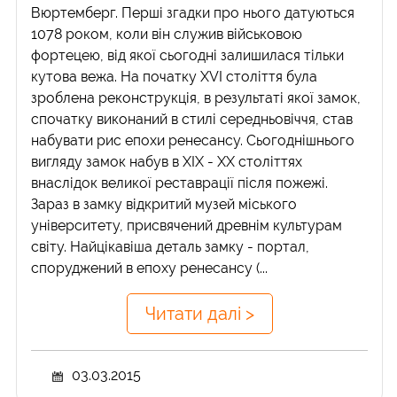
Вюртемберг. Перші згадки про нього датуються
1078 роком, коли він служив військовою
фортецею, від якої сьогодні залишилася тільки
кутова вежа. На початку XVI століття була
зроблена реконструкція, в результаті якої замок,
спочатку виконаний в стилі середньовіччя, став
набувати рис епохи ренесансу. Сьогоднішнього
вигляду замок набув в XIX - XX століттях
внаслідок великої реставрації після пожежі.
Зараз в замку відкритий музей міського
університету, присвячений древнім культурам
світу. Найцікавіша деталь замку - портал,
споруджений в епоху ренесансу (...
Читати далі >
03.03.2015