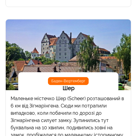
Баден-Вюртемберг
Шер
Маленьке містечко Шер (Scheer) розташований в
6 км від Зігмарінгена. Сюди ми потрапили
випадково, коли побачили по дорозі до
Зігмарінгена силует замку. Зупинились тут
буквальна на 10 хвилин, подивились зовні на
замок, пробіжалися по маленькому історичному