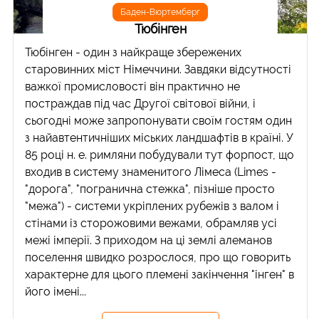
Баден-Вюртемберг
Тюбінген
Тюбінген - один з найкраще збережених
старовинних міст Німеччини. Завдяки відсутності
важкої промисловості він практично не
постраждав під час Другої світової війни, і
сьогодні може запропонувати своїм гостям один
з найавтентичніших міських ландшафтів в країні. У
85 році н. е. римляни побудували тут форпост, що
входив в систему знаменитого Лімеса (Limes -
"дорога", "погранична стежка", пізніше просто
"межа") - системи укріплених рубежів з валом і
стінами із сторожовими вежами, обрамляв усі
межі імперії. З приходом на ці землі алеманов
поселення швидко розрослося, про що говорить
характерне для цього племені закінчення "інген" в
його імені...