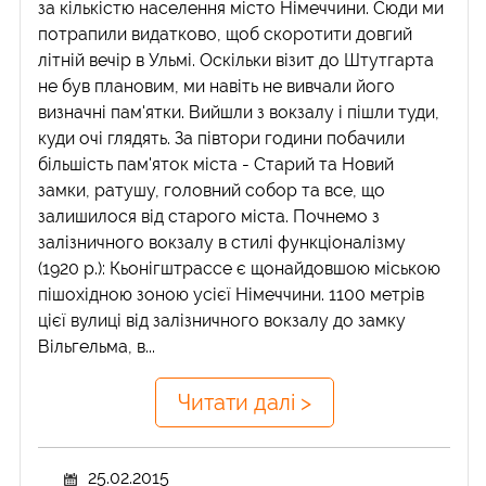
за кількістю населення місто Німеччини. Сюди ми
потрапили видатково, щоб скоротити довгий
літній вечір в Ульмі. Оскільки візит до Штутгарта
не був плановим, ми навіть не вивчали його
визначні пам'ятки. Вийшли з вокзалу і пішли туди,
куди очі глядять. За півтори години побачили
більшість пам'яток міста - Старий та Новий
замки, ратушу, головний собор та все, що
залишилося від старого міста. Почнемо з
залізничного вокзалу в стилі функціоналізму
(1920 р.): Кьонігштрассе є щонайдовшою міською
пішохідною зоною усієї Німеччини. 1100 метрів
цієї вулиці від залізничного вокзалу до замку
Вільгельма, в...
Читати далі >
25.02.2015