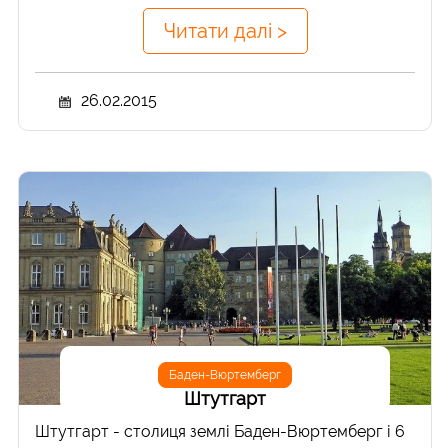
Читати далі >
26.02.2015
Баден-Вюртемберг
Штутгарт
Штутгарт - столиця землі Баден-Вюртемберг і 6