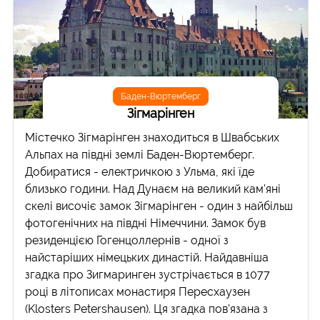
Баден-Вюртемберг
Зігмарінген
Містечко Зігмарінген знаходиться в Швабських
Альпах на півдні землі Баден-Вюртемберг.
Добиратися - електричкою з Ульма, які їде
близько години. Над Дунаєм на великий кам'яні
скелі височіє замок Зігмарінген - один з найбільш
фотогенічних на півдні Німеччини. Замок був
резиденцією Гогенцоллернів - одної з
найстаріших німецьких династій. Найдавніша
згадка про Зигмаринген зустрічається в 1077
році в літописах монастиря Пересхаузен
(Klosters Petershausen). Ця згадка пов'язана з