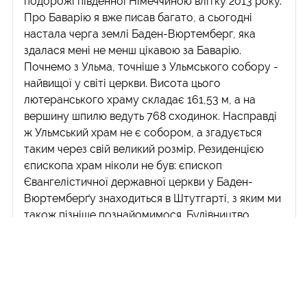
подорожі південної Німеччиною влітку 2013 року.
Про Баварію я вже писав багато, а сьогодні
настала черга землі Баден-Вюртемберг, яка
здалася мені не менш цікавою за Баварію.
Почнемо з Ульма, точніше з Ульмського собору -
найвищої у світі церкви. Висота цього
лютеранського храму складає 161,53 м, а на
вершину шпилю ведуть 768 сходинок. Насправді
ж Ульмський храм не є собором, а згадується
таким через свій великий розмір. Резиденцією
єпископа храм ніколи не був: єпископ
Євангелістичної державної церкви у Баден-
Вюртемберґу знаходиться в Штутгарті, з яким ми
також пізніше познайомимося. Будівництво...
Читати далі >
19.02.2015