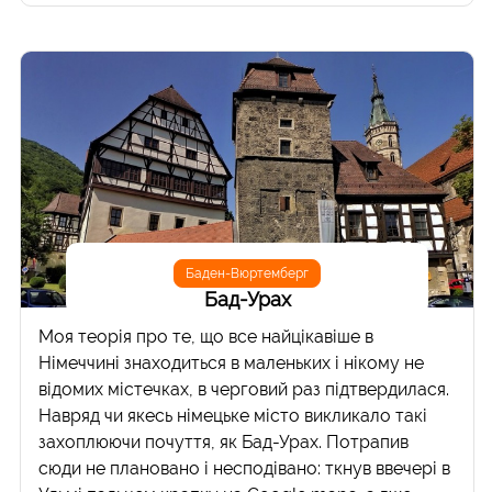
Баден-Вюртемберг
Бад-Урах
Моя теорія про те, що все найцікавіше в
Німеччині знаходиться в маленьких і нікому не
відомих містечках, в черговий раз підтвердилася.
Навряд чи якесь німецьке місто викликало такі
захоплюючи почуття, як Бад-Урах. Потрапив
сюди не плановано і несподівано: ткнув ввечері в