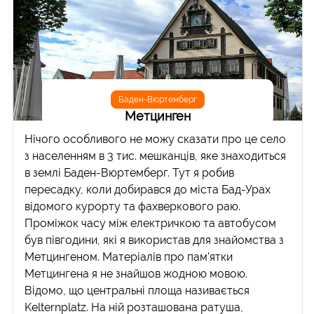
Баден-Вюртемберг
Метцинген
Нічого особливого не можу сказати про це село
з населенням в 3 тис. мешканців, яке знаходиться
в землі Баден-Вюртемберг. Тут я робив
пересадку, коли добирався до міста Бад-Урах
відомого курорту та фахверкового раю.
Проміжок часу між електричкою та автобусом
був півгодини, які я використав для знайомства з
Метцингеном. Матеріалів про пам'ятки
Метцингена я не знайшов жодною мовою.
Відомо, що центральні площа називається
Kelternplatz. На ній розташована ратуша,