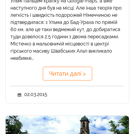
Ульмі пальцем крапку на Google maps, а вже
наступного дня був на місці. Але інша теорія про
легкість і швидкість подорожей Німеччиною не
підтвердилася: з Ульма до Бад-Ураха по прямій
60 км, але це таки ведмежий кут, до добиратися
туди довелося 2,5 години з двома пересадками.
Містечко в мальовничій місцевості в центрі
гірського масиву Швабських Альп викликало
неабияке...
Читати далі >
02.03.2015