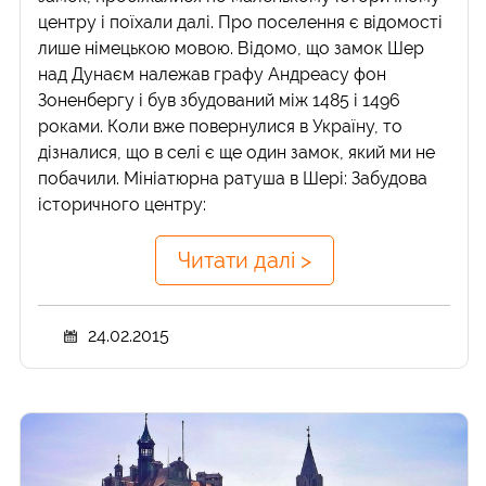
центру і поїхали далі. Про поселення є відомості
лише німецькою мовою. Відомо, що замок Шер
над Дунаєм належав графу Андреасу фон
Зоненбергу і був збудований між 1485 і 1496
роками. Коли вже повернулися в Україну, то
дізналися, що в селі є ще один замок, який ми не
побачили. Мініатюрна ратуша в Шері: Забудова
історичного центру:
Читати далі >
24.02.2015