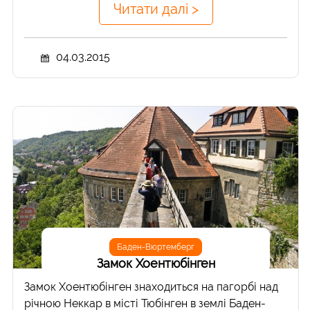
Читати далі >
04.03.2015
Баден-Вюртемберг
Замок Хоентюбінген
Замок Хоентюбінген знаходиться на пагорбі над
річною Неккар в місті Тюбінген в землі Баден-