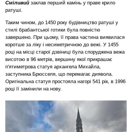
Сміливий
заклав перший камінь у праве крило
ратуші.
Таким чином, до 1450 року будівництво ратуші у
стилі брабантської готики була повністю
завершено. При цьому, її права частина виявилася
коротше за ліку і несиметричною до вежі. У 1455
році на місці старої дзвіниці була споруджена вежа
висотою в 96 метрів, вершину якої прикрашає
п'ятиметрова статуя архангела Михайла,
заступника Брюсселя, що перемагає диявола.
Оригінальна статуя простояла нагорі 541 рік, в 1996
році її замінили на нову.