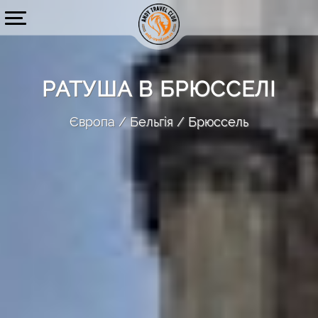
РАТУША В БРЮССЕЛІ
Європа
Бельгія
Брюссель