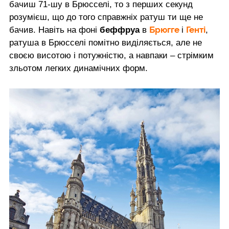
бачиш 71-шу в Брюсселі, то з перших секунд
розумієш, що до того справжніх ратуш ти ще не
Брюгге
Генті
бачив. Навіть на фоні
беффруа
в
і
,
ратуша в Брюсселі помітно виділяється, але не
своєю висотою і потужністю, а навпаки – стрімким
зльотом легких динамічних форм.