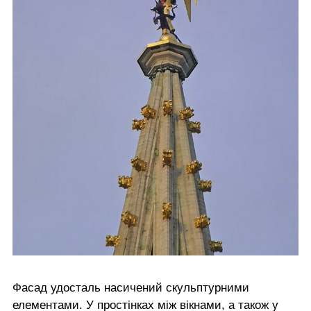
Фасад удосталь насичений скульптурними
елементами. У простінках між вікнами, а також у