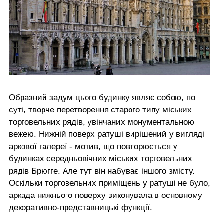
Образний задум цього будинку являє собою, по
суті, творче перетворення старого типу міських
торговельних рядів, увінчаних монументальною
вежею. Нижній поверх ратуші вирішений у вигляді
аркової галереї - мотив, що повторюється у
будинках середньовічних міських торговельних
рядів Брюгге. Але тут він набуває іншого змісту.
Оскільки торговельних приміщень у ратуші не було,
аркада нижнього поверху виконувала в основному
декоративно-представницькі функції.