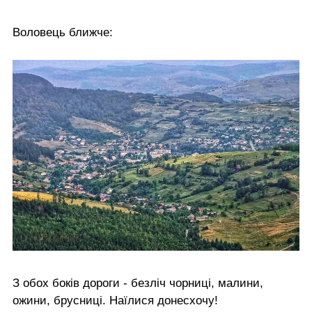
Воловець ближче:
З обох боків дороги - безліч чорниці, малини,
ожини, брусниці. Наїлися донесхочу!