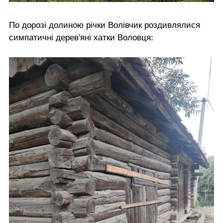
По дорозі долиною річки Волівчик роздивлялися
симпатичні дерев'яні хатки Воловця: