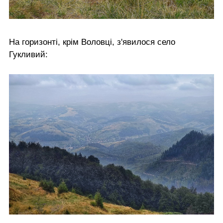
На горизонті, крім Воловці, з'явилося село
Гукливий: