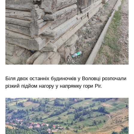
Біля двох останніх будиночків у Воловці розпочали
різкий підйом нагору у напрямку гори Ріг.