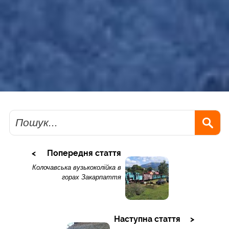
Пошук
Попередня стаття
Колочавська вузькоколійка в
горах Закарпаття
Наступна стаття