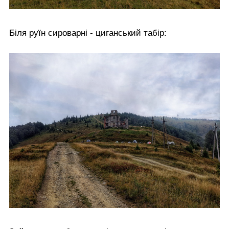
Біля руїн сироварні - циганський табір: