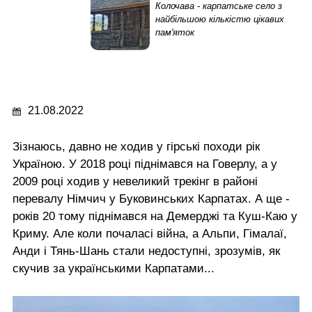
Колочава - карпатське село з
найбільшою кількістю цікавих
пам'яток
21.08.2022
Зізнаюсь, давно не ходив у гірські походи рік
Україною. У 2018 році піднімався на Говерлу, а у
2009 році ходив у невеликий трекінг в районі
перевалу Німчич у Буковинських Карпатах. А ще -
років 20 тому піднімався на Демерджі та Куш-Каю у
Криму. Але коли почаласі війна, а Альпи, Гімалаї,
Анди і Тянь-Шань стали недоступні, зрозумів, як
скучив за українськими Карпатами...