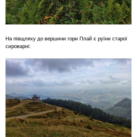
На півщляху до вершини гори Плай є руїни старої
сироварні: